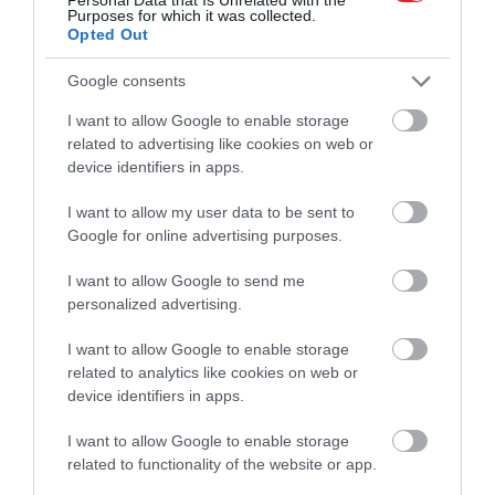
ezen a ponton már kétszámjegyű meg nem jelent
Purposes for which it was collected.
Opted Out
albumai közt akadnak olyanok is, amiről hallottunk
kislemezt, de végül menet közben el lett vetve, West
Google consents
pedig inkább valami másnak fogott neki.
I want to allow Google to enable storage
(Forrás:
Variety
)
related to advertising like cookies on web or
device identifiers in apps.
Nyitókép:
Kanye West
/ Getty Images
I want to allow my user data to be sent to
Google for online advertising purposes.
KANYE WEST
DONDA
DONDA 2
I want to allow Google to send me
ALBUM
ZENE
personalized advertising.
2026. JÚLIUS 30. ● KULTÚRA
Bajusza és összenőtt szemöldöke miatt
I want to allow Google to enable storage
rajongtak a perzsa…
2026. AUGUSZTUS 7. ● KULTÚRA
related to analytics like cookies on web or
Bár nem fürdött vérben, a szolgálóit azért
device identifiers in apps.
kínozta Báthory…
I want to allow Google to enable storage
related to functionality of the website or app.