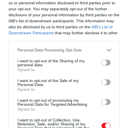
us or personal information disclosed to third parties prior to
your opt-out. You may separately opt-out of the further
disclosure of your personal information by third parties on the
IAB’s list of downstream participants. This information may
also be disclosed by us to third parties on the
IAB’s List of
Downstream Participants
that may further disclose it to other
third parties.
Please note that this website/app uses one or more Google
Personal Data Processing Opt Outs
services and may gather and store information including but
not limited to your visit or usage behaviour. You may click to
I want to opt-out of the Sharing of my
personal data.
grant or deny consent to Google and its third-party tags to
Opted In
use your data for below specified purposes in below Google
consent section.
I want to opt-out of the Sale of my
Personal Data.
Opted In
Nem az első folytatás ugyanis, amit bejelentett. Szó vo
I want to opt-out of processing my
korábban
Yeezus 2
-ről,
Watch The Throne 2
-ről, sőt úg
Personal Data for Targeted Advertising.
Opted In
tűnik, hogy kiadójának előadóit felvonultató
Cruel
Summer
jének évek óta emlegetett folytatá, a
Cruel
I want to opt-out of Collection, Use,
Winter
se fog már soha napvilágot látni. Főleg, hogy
Retention, Sale, and/or Sharing of my
Personal Data that Is Unrelated with the