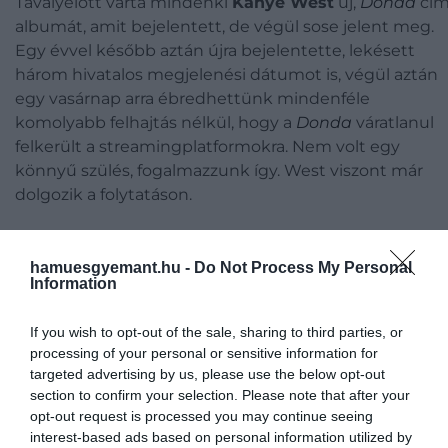
Tavalyelőtt várta mindenki
Kanye West
új,
Donda
cí
albumát, amit bejelentett, de végül sose jelent meg.
Egy évvel később aztán újra bejelentette, lekésett
három hivatalos megjelenési dátumot is, végül aztán
egy vasárnap arra ébredhettünk mindenféle
komolyabb felhajtás nélkül, hogy a
Donda
váratlanul
felkerült a streamingplatformokra. Nem volt egy
könnyű szülés, fogalmazzunk így. West viszont már
dolgozik a folytatáson.
Mindezt
Steven Victor
, a West által alapított, a Univer
Music Group leányvállalataként működő G.O.O.D. Musi
hamuesgyemant.hu -
Do Not Process My Personal
Information
kiadó vezetője erősítette meg. Ez lesz a legelső
alkalmom egyébként, hogy a rapper folytatást készít
If you wish to opt-out of the sale, sharing to third parties, or
egy korábbi albumához. Ugyanakkor nála sose lehet
processing of your personal or sensitive information for
igazán tudni, hogy valóban lesz-e a projektből valami,
targeted advertising by us, please use the below opt-out
vagy csak a bejelentett, de soha meg nem jelent
section to confirm your selection. Please note that after your
lemezeinek igencsak hosszú listáját fogja bővíteni.
opt-out request is processed you may continue seeing
interest-based ads based on personal information utilized by