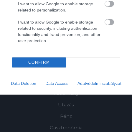
I want to allow Google to enable storage
related to personalization.
I want to allow Google to enable storage
related to security, including authentication
Művelődj, szórakozz, kíváncsiskodj, kóstolgass
functionality and fraud prevention, and other
és ismerd meg a Hamu és Gyémánt világát!
user protection.
CONFIRM
ROVATOK
Kultúra
Data Deletion
Data Access
Adatvédelmi szabályzat
Tudomány
Utazás
Pénz
Gasztronómia