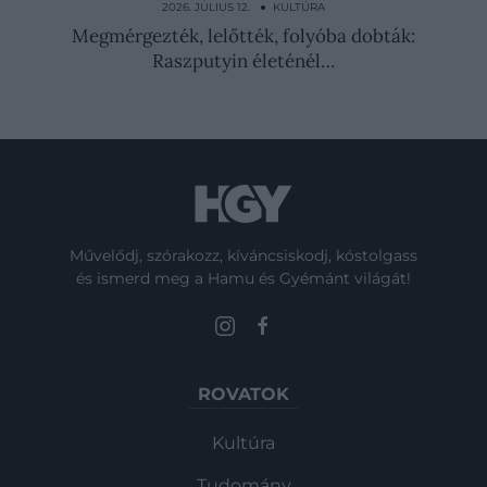
testének szagát
2026. JÚLIUS 12. ● KULTÚRA
Megmérgezték, lelőtték, folyóba dobták:
Raszputyin életénél…
Művelődj, szórakozz, kíváncsiskodj, kóstolgass
és ismerd meg a Hamu és Gyémánt világát!
ROVATOK
Kultúra
Tudomány