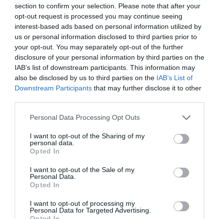
Caesar és Kleopátra
section to confirm your selection. Please note that after your
opt-out request is processed you may continue seeing
commons.wikimedia.org
interest-based ads based on personal information utilized by
us or personal information disclosed to third parties prior to
your opt-out. You may separately opt-out of the further
Caesar nem vehette feleségül
VII. Kleopátrát
, mert
disclosure of your personal information by third parties on the
a római törvények nem engedélyezték a
IAB’s list of downstream participants. This information may
többnejűséget; Caesar ekkor még
Calpurnia
férje
also be disclosed by us to third parties on the
IAB’s List of
volt.
Downstream Participants
that may further disclose it to other
third parties.
Naptár
Please note that this website/app uses one or more Google
Personal Data Processing Opt Outs
services and may gather and store information including but
Megreformálta a római naptárt, és felváltotta a
not limited to your visit or usage behaviour. You may click to
I want to opt-out of the Sharing of my
Julián-naptárral. Ezt követően több mint 1600 évig
personal data.
grant or deny consent to Google and its third-party tags to
Opted In
használtak a rómaiak, egészen addig, amíg azt fel
use your data for below specified purposes in below Google
nem váltott a Gergely-naptár.
consent section.
I want to opt-out of the Sale of my
Personal Data.
Opted In
Halála
I want to opt-out of processing my
Personal Data for Targeted Advertising.
Opted In