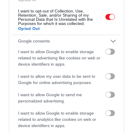
I want to opt-out of Collection, Use,
Retention, Sale, and/or Sharing of my
Personal Data that Is Unrelated with the
Purposes for which it was collected.
Opted Out
Google consents
I want to allow Google to enable storage
related to advertising like cookies on web or
device identifiers in apps.
commons.wikimedia.org
I want to allow my user data to be sent to
Google for online advertising purposes.
Caesar halála jelentette a Római Köztársaság végét
és az Új Római Birodalom kezdetét. Érdekes, hogy a
I want to allow Google to send me
personalized advertising.
halálakor egy üstökös villant fel az égen. Sok római
pedig úgy vélte, hogy ez a mennybe való
I want to allow Google to enable storage
felemelkedését jelentette, így ennek
related to analytics like cookies on web or
következtében ő volt az első római, akit istenítettek.
device identifiers in apps.