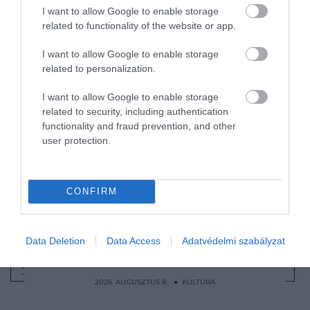
Te is fiam, Brutus?
I want to allow Google to enable storage
related to functionality of the website or app.
Sokszor idézzük Julius Ceasar ezen mondatát, a
I want to allow Google to enable storage
valóság viszont az, hogy
a híres római császár nem
related to personalization.
ezt mondta halálának pillanatában.
Egyes források
szerint Ceasar utolsó leheletével – ráadásul ógörögül
I want to allow Google to enable storage
– annyi mondott, hogy
„te is, fiatalember"
, sőt,
related to security, including authentication
functionality and fraud prevention, and other
Suetonius római történetíró azt írja, a császár
user protection.
valójában semmit nem mondott.
De akkor miért terjedhetett el a Brutus-féle verzió?
Hát azért, mert William Shakespeare így használta
CONFIRM
egyik legelső drámájában.
Nyitókép: commons.wikimedia.org
Data Deletion
Data Access
Adatvédelmi szabályzat
JULIUS CAESAR
TÉNYEK
TÖRTÉNELEM
2026. AUGUSZTUS 8. ● KULTÚRA
Parfümök fedték el VIII. Henrik rothadó