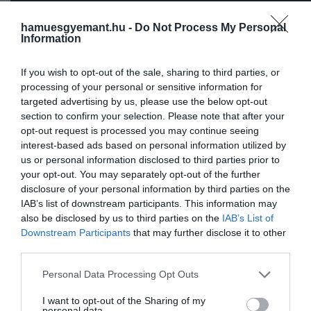
hamuesgyemant.hu -
Do Not Process My Personal
Information
If you wish to opt-out of the sale, sharing to third parties, or
processing of your personal or sensitive information for
targeted advertising by us, please use the below opt-out
section to confirm your selection. Please note that after your
opt-out request is processed you may continue seeing
interest-based ads based on personal information utilized by
us or personal information disclosed to third parties prior to
your opt-out. You may separately opt-out of the further
disclosure of your personal information by third parties on the
IAB’s list of downstream participants. This information may
Aki fura módon hiányzik, az Beyoncé, aki a legtöbb
also be disclosed by us to third parties on the
IAB’s List of
jelölést gyűjtötte idén, méghozzá fontos kategóriákba
Downstream Participants
that may further disclose it to other
Őt Cardi B és Mayer pótolja, akik nincsenek idén jelölv
third parties.
míg a többi fellépő mind érdekelt valamelyik
Please note that this website/app uses one or more Google
Personal Data Processing Opt Outs
kategóriában. Lesznek előadók, akik léptek már fel
services and may gather and store information including but
korábban Grammyn, de akadnak olyanok is, akiknek e
not limited to your visit or usage behaviour. You may click to
I want to opt-out of the Sharing of my
lesz az elő, például Bad Bunny, a BTS, DaBaby, Doja Cat
personal data.