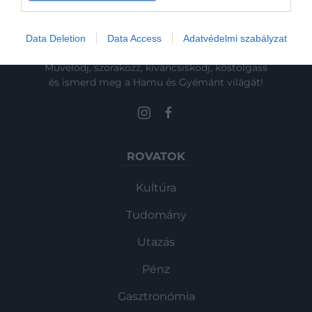
Data Deletion
Data Access
Adatvédelmi szabályzat
Művelődj, szórakozz, kíváncsiskodj, kóstolgass
és ismerd meg a Hamu és Gyémánt világát!
ROVATOK
Kultúra
Tudomány
Utazás
Pénz
Gasztronómia