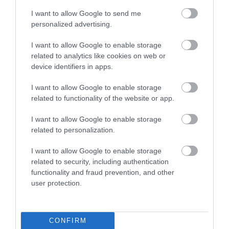
I want to allow Google to send me
DABABY
DOJA CAT
BILLIE EILISH
personalized advertising.
MICKEY GUYTON
HAIM
I want to allow Google to enable storage
related to analytics like cookies on web or
BRITTANY HOWARD
MIRANDA LAMBERT
device identifiers in apps.
LIL BABY
CHRIS MARTIN
JOHN MAYER
I want to allow Google to enable storage
related to functionality of the website or app.
MEGAN THEE STALLION
MAREN MORRIS
I want to allow Google to enable storage
POST MALONE
HARRY STYLES
ZENE
related to personalization.
2026. JÚLIUS 14. ● KULTÚRA
Tetoválások és levágott kisujjak: így
I want to allow Google to enable storage
related to security, including authentication
bizonyították…
2026. JÚLIUS 31. ● KULTÚRA
functionality and fraud prevention, and other
4+1 program augusztus első napjaira, hogy
user protection.
tartalmasan…
CONFIRM