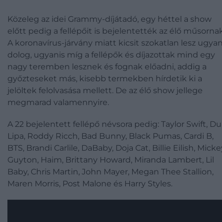
Közeleg az idei Grammy-díjátadó, egy héttel a show
előtt pedig a fellépőit is bejelentették az élő műsornak
A koronavírus-járvány miatt kicsit szokatlan lesz ugyan
dolog, ugyanis míg a fellépők és díjazottak mind egy
nagy teremben lesznek és fognak előadni, addig a
győzteseket más, kisebb termekben hírdetik ki a
jelöltek felolvasása mellett. De az élő show jellege
megmarad valamennyire.
A 22 bejelentett fellépő névsora pedig: Taylor Swift, D
Lipa, Roddy Ricch, Bad Bunny, Black Pumas, Cardi B,
BTS, Brandi Carlile, DaBaby, Doja Cat, Billie Eilish, Micke
Guyton, Haim, Brittany Howard, Miranda Lambert, Lil
Baby, Chris Martin, John Mayer, Megan Thee Stallion,
Maren Morris, Post Malone és Harry Styles.