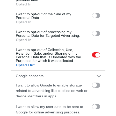
grant or deny consent to Google and its third-party tags to
Opted In
Megan Thee Stallion és Roddy Ricch és Lil Baby
use your data for below specified purposes in below Google
consent section.
I want to opt-out of the Sale of my
A Grammy egyébként jövő hétvégén lesz amerikai idő
Personal Data.
Opted In
szerint, nálunk szokás szerint vasárnap éjfél után
kezdődik valamikor és hétfő hajnalig tart majd. Idén
I want to opt-out of processing my
Trevor Noah komikus, a
The Daily Show
házigazdája
Personal Data for Targeted Advertising.
Opted In
fogja vezetni.
I want to opt-out of Collection, Use,
(Forrás:
Complex
)
Retention, Sale, and/or Sharing of my
Personal Data that Is Unrelated with the
Purposes for which it was collected.
Nyitókép:
Opted Out
Google consents
GRAMMY
GRAMMY-DÍJ
GRAMMY 2021
I want to allow Google to enable storage
TAYLOR SWIFT
DUA LIPA
RODDY RICCH
related to advertising like cookies on web or
device identifiers in apps.
B​AD BUNNY
B​AD BUNNY
BLACK PUMAS
I want to allow my user data to be sent to
CARDI B
BTS
BRANDI CARLILE
Google for online advertising purposes.