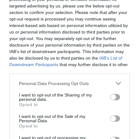
targeted advertising by us, please use the below opt-out
section to confirm your selection. Please note that after your
opt-out request is processed you may continue seeing
interest-based ads based on personal information utilized by
us or personal information disclosed to third parties prior to
your opt-out. You may separately opt-out of the further
disclosure of your personal information by third parties on the
IAB’s list of downstream participants. This information may
Fotó:
Dan Gabriel Atanasie / Shutterstock.com
also be disclosed by us to third parties on the
IAB’s List of
Downstream Participants
that may further disclose it to other
third parties.
Please note that this website/app uses one or more Google
Ez is érdekelhet!
Personal Data Processing Opt Outs
services and may gather and store information including but
Átverték a turistákat, most 20 millió
not limited to your visit or usage behaviour. You may click to
I want to opt-out of the Sharing of my
euróra büntetik a Colosseum csaló
personal data.
grant or deny consent to Google and its third-party tags to
Opted In
jegyértékesítőit
use your data for below specified purposes in below Google
consent section.
I want to opt-out of the Sale of my
Personal Data.
A tervek között szerepel egy
új látogatói útvonal
Opted In
kialakítása is, amely a
Capitolium dombjától a
I want to opt-out of processing my