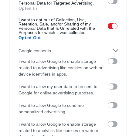
Forum Romanumon át
vezetne egyenesen a
Personal Data for Targeted Advertising.
Colosseumig, összekötve Róma legfontosabb ókori
Opted In
helyszíneit. A cél, hogy a látogatók
történeti
I want to opt-out of Collection, Use,
egységben
tapasztalják meg a város antik
Retention, Sale, and/or Sharing of my
Personal Data that Is Unrelated with the
örökségét, ne csak egyetlen műemlékre
Purposes for which it was collected.
koncentráljanak.
Opted Out
Google consents
I want to allow Google to enable storage
Az elmúlt években az amfiteátrum több, korábban
related to advertising like cookies on web or
zárt részét is megnyitották a nagyközönség előtt:
device identifiers in apps.
befejeződött a
restaurálás
, újra látogathatók az
aréna alatti folyosók, liftet telepítettek a felső
I want to allow my user data to be sent to
szintekhez, és idén októberben újabb szakasz nyílik
Google for online advertising purposes.
meg, amelyet egykor
Commodus császár
építtetett, hogy saját páholyát gyorsabban elérje. A
I want to allow Google to send me
personalized advertising.
Colosseum így ismét közelebb kerülhet ahhoz,
hogy
élő kulturális térként
működjön – akárcsak
I want to allow Google to enable storage
kétezer évvel ezelőtt, amikor gladiátorok és
related to analytics like cookies on web or
vadállatok harcai szórakoztatták a római népet.