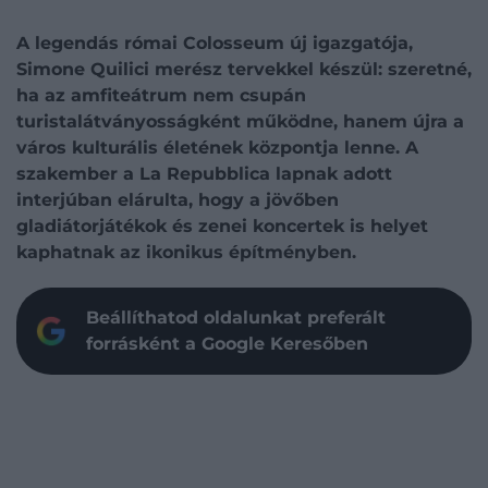
A legendás római Colosseum új igazgatója,
Simone Quilici merész tervekkel készül: szeretné,
ha az amfiteátrum nem csupán
turistalátványosságként működne, hanem újra a
város kulturális életének központja lenne. A
szakember a La Repubblica lapnak adott
interjúban elárulta, hogy a jövőben
gladiátorjátékok és zenei koncertek is helyet
kaphatnak az ikonikus építményben.
Beállíthatod oldalunkat preferált
forrásként a Google Keresőben