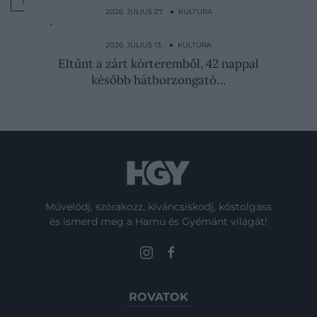
LÁTVÁNYOSSÁG
2026. JÚLIUS 27. ● KULTÚRA
Észak-Korea legfélelmetesebb nője: Kim
Dzsongun húga a…
2026. JÚLIUS 13. ● KULTÚRA
Eltűnt a zárt kórteremből, 42 nappal
később hátborzongató…
Művelődj, szórakozz, kíváncsiskodj, kóstolgass
és ismerd meg a Hamu és Gyémánt világát!
ROVATOK