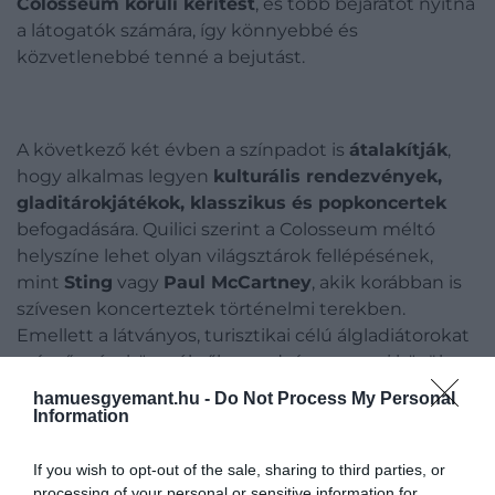
Colosseum körüli kerítést
, és több bejáratot nyitna
a látogatók számára, így könnyebbé és
közvetlenebbé tenné a bejutást.
A következő két évben a színpadot is
átalakítják
,
hogy alkalmas legyen
kulturális rendezvények,
gladitárokjátékok, klasszikus és popkoncertek
befogadására. Quilici szerint a Colosseum méltó
helyszíne lehet olyan világsztárok fellépésének,
mint
Sting
vagy
Paul McCartney
, akik korábban is
szívesen koncerteztek történelmi terekben.
Emellett a látványos, turisztikai célú álgladiátorokat
száműzné a környékről, mondván: „semmi közük a
történelemhez”.
hamuesgyemant.hu -
Do Not Process My Personal
Information
If you wish to opt-out of the sale, sharing to third parties, or
processing of your personal or sensitive information for