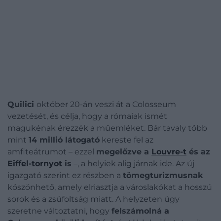
Quilici
október 20-án veszi át a Colosseum
vezetését, és célja, hogy a rómaiak ismét
magukénak érezzék a műemléket. Bár tavaly több
mint
14 millió látogató
kereste fel az
amfiteátrumot – ezzel
megelőzve a
Louvre-t
és az
Eiffel-tornyot
is
–, a helyiek alig járnak ide. Az új
igazgató szerint ez részben a
tömegturizmusnak
köszönhető, amely elriasztja a városlakókat a hosszú
sorok és a zsúfoltság miatt. A helyzeten úgy
szeretne változtatni, hogy
felszámolná a