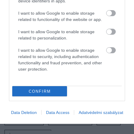
device identifiers in apps.
(Forrás:
24.hu
)
I want to allow Google to enable storage
related to functionality of the website or app.
Olvasd el ezt is!
I want to allow Google to enable storage
related to personalization.
Ilyen nassolnivalókat fogyasztottak az
I want to allow Google to enable storage
ókori rómaiak a Colosseumban
related to security, including authentication
Tinédzser rongálta meg a Colosseum
functionality and fraud prevention, and other
falát, a szülők szerint nem csinált semmi
user protection.
rosszat
Őszi vonatutak Európában: 5 járat, ami a
CONFIRM
múlt romantikáját idézi
Nyitókép: Wirestock Creators/Shutterstock.com
Data Deletion
Data Access
Adatvédelmi szabályzat
COLOSSEUM
GLADIÁTOROK
RÓMA