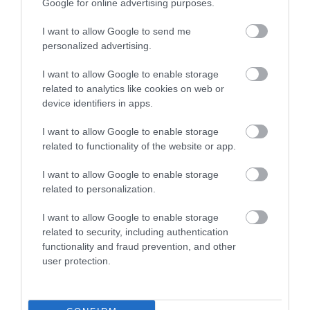
Google for online advertising purposes.
helye a történelemkönyvekben: amikor
Az 54.
hadtest
ért
megkapta a legjobb férfi mellékszereplő
I want to allow Google to send me
díját, ő lett a második afroamerikai színész, aki
personalized advertising.
ebben a kategóriában győzni tudott (az első
Louis
I want to allow Google to enable storage
Gossett Jr.
volt, a
Garni-zóna
című filmért), 2002-
related to analytics like cookies on web or
ben pedig a
Kiképzés
ben nyújtott alakításáért
device identifiers in apps.
elnyerte a legjobb férfi főszereplőnek járó díjat is –
ezzel egyébként elég nagy felfordulást okozva,
I want to allow Google to enable storage
hiszen a papírforma szerint
Russell Crowe
-nak
related to functionality of the website or app.
kellett volna győznie az
Egy csodálatos elmé
vel.
Washington pályafutása során számos
ikonikus
I want to allow Google to enable storage
related to personalization.
filmben játszott főszerepet, köztük az
Emlékezz a
titánokra
, a
Philadelphia – Az érinthetetlen
, a
I want to allow Google to enable storage
Malcolm X
és az
Amerikai gengszter
című
related to security, including authentication
alkotásokban –
írja
az Entertainment Weekly.
functionality and fraud prevention, and other
user protection.
Olvasd el ezt is!