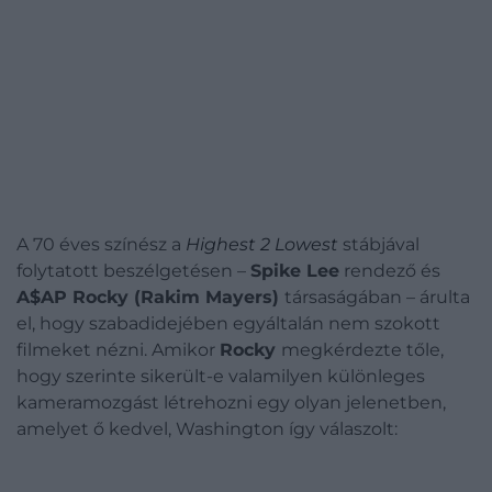
A 70 éves színész a
Highest 2 Lowest
stábjával
folytatott beszélgetésen –
Spike Lee
rendező és
A$AP Rocky (Rakim Mayers)
társaságában – árulta
el, hogy szabadidejében egyáltalán nem szokott
filmeket nézni.
Amikor
Rocky
megkérdezte tőle,
hogy szerinte sikerült-e valamilyen különleges
kameramozgást létrehozni egy olyan jelenetben,
amelyet ő kedvel, Washington így válaszolt: