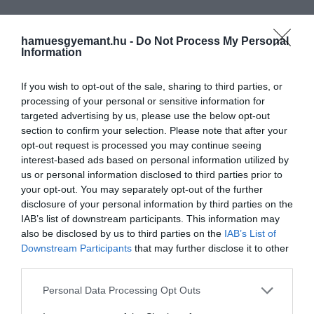
Valószínűleg. Egyszerűen elfáradtam a
hamuesgyemant.hu -
Do Not Process My Personal
filmektől.
Information
If you wish to opt-out of the sale, sharing to third parties, or
processing of your personal or sensitive information for
targeted advertising by us, please use the below opt-out
Ez is érdekelhet!
section to confirm your selection. Please note that after your
Rambo: kiderült, melyik színész veheti
opt-out request is processed you may continue seeing
át Sylvester Stallonétól a stafétát
interest-based ads based on personal information utilized by
us or personal information disclosed to third parties prior to
your opt-out. You may separately opt-out of the further
Amikor Lee feltette a kérdést, hogy hány filmben
disclosure of your personal information by third parties on the
játszott eddig,
Az 54. hadtest
és
a Kiképzés
sztárja
IAB’s list of downstream participants. This information may
azt válaszolta, hogy túl sokban – majd komolyabban
also be disclosed by us to third parties on the
IAB’s List of
Downstream Participants
that may further disclose it to other
hozzáfűzte, hogy körülbelül ötven produkcióban
third parties.
szerepelt karrierje során. Ahogy arról mi is
beszámoltunk
, Washington korábban is
Please note that this website/app uses one or more Google
Personal Data Processing Opt Outs
megosztott már hasonló gondolatokat a
Highest 2
services and may gather and store information including but