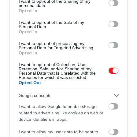
Lowest
sajtókörútján: elmondta, hogy nem
not limited to your visit or usage behaviour. You may click to
I want to opt-out of the Sharing of my
personal data.
grant or deny consent to Google and its third-party tags to
foglalkozik az Oscar-díjakkal – sőt néha úgy érzi,
Opted In
use your data for below specified purposes in below Google
hogy „nem kellett volna megnyernie” bizonyos
consent section.
I want to opt-out of the Sale of my
elismeréseket. Mint mondta:
Personal Data.
Opted In
Nem igazán érdekelnek az Oscar-díjak –
I want to opt-out of processing my
Personal Data for Targeted Advertising.
régóta vagyok már a pályán, és volt olyan,
Opted In
amikor nyertem, pedig nem kellett volna,
I want to opt-out of Collection, Use,
meg olyan is, amikor nem nyertem, pedig
Retention, Sale, and/or Sharing of my
Personal Data that Is Unrelated with the
kellett volna. A díjak emberektől jönnek – a
Purposes for which it was collected.
jutalom viszont Istentől.
Opted Out
Google consents
Figyelmedbe ajánljuk!
I want to allow Google to enable storage
Hiába van neki kettő, Denzel
related to advertising like cookies on web or
Washingtont nem érdekli az Oscar-díj
device identifiers in apps.
I want to allow my user data to be sent to
Pedig a 70 éves művész Oscar-sikereinek ott a