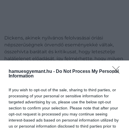
Dickens, akinek nyilvános felolvasásai óriási
népszerűségnek örvendő eseményekké váltak,
összehívta barátait és kritikusat, hogy letesztelje
haláljelenet előadását, így felmérhette, hogy milyen
hatást gyakorolhat a közönségére.
hamuesgyemant.hu -
Do Not Process My Personal
Information
Az orvosi feljegyzésből kiderül, hogy Dickens
pulzusszáma a bizonyos rész előadása után volt a
If you wish to opt-out of the sale, sharing to third parties, or
legmagasabb, összehasonlítva a többi értékével.
processing of your personal or sensitive information for
targeted advertising by us, please use the below opt-out
A kiállításon bemutatott másik levélből pedig
section to confirm your selection. Please note that after your
kiderül, hogy az író egy barátjának, Thomas
opt-out request is processed you may continue seeing
Beardnak írta le kétségeit:
interest-based ads based on personal information utilized by
us or personal information disclosed to third parties prior to