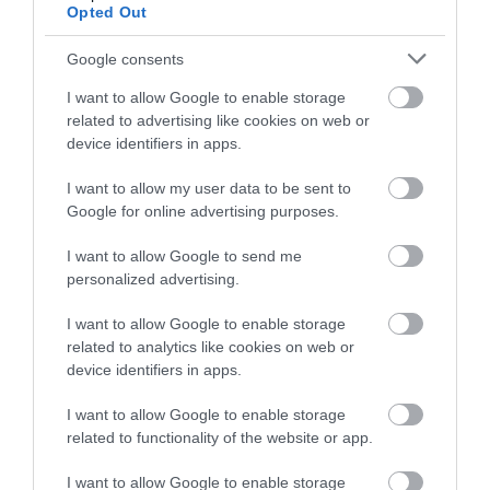
Opted Out
(iNews)
Google consents
Nyitókép: www.flickr.com
I want to allow Google to enable storage
related to advertising like cookies on web or
device identifiers in apps.
IRODALOM
CHARLES DICKENS
I want to allow my user data to be sent to
TWIST OLIVÉR
GYILKOSSÁG
FÉLELEM
Google for online advertising purposes.
REGÉNY
NANCY
I want to allow Google to send me
2026. JÚLIUS 26. ● KULTÚRA
personalized advertising.
Férje bezárta és erőszakkal kényszerítette
írásra, később…
2026. JÚLIUS 25. ● KULTÚRA
I want to allow Google to enable storage
Ezt kellene tennie Meghan Markle-nek, ha
related to analytics like cookies on web or
Katalin királyné…
device identifiers in apps.
I want to allow Google to enable storage
related to functionality of the website or app.
I want to allow Google to enable storage