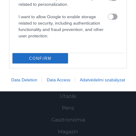
related to personalization.
I want to allow Google to enable storage
Művelődj, szórakozz, kíváncsiskodj, kóstolgass
related to security, including authentication
és ismerd meg a Hamu és Gyémánt világát!
functionality and fraud prevention, and other
user protection.
ROVATOK
CONFIRM
Kultúra
Data Deletion
Data Access
Adatvédelmi szabályzat
Tudomány
Utazás
Pénz
Gasztronómia
Magazin