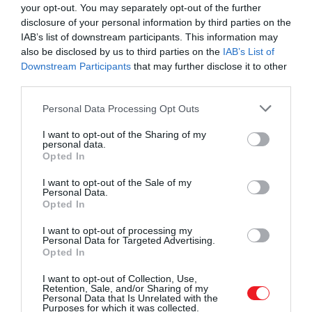
your opt-out. You may separately opt-out of the further
disclosure of your personal information by third parties on the
Szombaton furcsa dolgot
IAB’s list of downstream participants. This information may
fogok tenni. Nem tudom
also be disclosed by us to third parties on the
IAB’s List of
Downstream Participants
that may further disclose it to other
eldönteni, hogy felolvassam-
third parties.
e a Twist Olivér gyilkosságát,
Please note that this website/app uses one or more Google
Personal Data Processing Opt Outs
vagy sem. Ezért néhány
services and may gather and store information including but
emberrel fogok találkozni a
not limited to your visit or usage behaviour. You may click to
I want to opt-out of the Sharing of my
personal data.
grant or deny consent to Google and its third-party tags to
St James's Hallban, hogy
Opted In
use your data for below specified purposes in below Google
kipróbáljam, hogyan hat
consent section.
I want to opt-out of the Sale of my
Personal Data.
rájuk, és így döntsek. El tudsz
Opted In
jönni? Fél kilenckor?"
I want to opt-out of processing my
Personal Data for Targeted Advertising.
Opted In
Dickens végül a brutális gyilkossági jelenetét az
I want to opt-out of Collection, Use,
Retention, Sale, and/or Sharing of my
1868-as búcsúkörútja során vette be energikusan
Personal Data that Is Unrelated with the
Purposes for which it was collected.
előadott drámai repertoárjába.