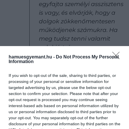
egyfajta személyi asszisztens
is vagy, és elvárják, hogy a
dolgok zökkenőmentesen
működjenek számukra. Ha
meg tudsz tenni valamit
valakiért, és ez nem
befolyásolja az adott ember
hamuesgyemant.hu -
Do Not Process My Personal
Information
napját, hogy ez megtörténik,
akkor az a jó komornyik.
If you wish to opt-out of the sale, sharing to third parties, or
Olyasvalakit akarnak, aki
processing of your personal or sensitive information for
targeted advertising by us, please use the below opt-out
elintézi a dolgokat
section to confirm your selection. Please note that after your
opt-out request is processed you may continue seeing
interest-based ads based on personal information utilized by
us or personal information disclosed to third parties prior to
– folytatta Harold.
your opt-out. You may separately opt-out of the further
disclosure of your personal information by third parties on the
Grant saját elmondása alapján azonban minden