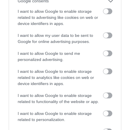
Google consents
Mindig az ütemterv szerint
haladsz, hogy ez ne
I want to allow Google to enable storage
related to advertising like cookies on web or
történjen meg, de ha mégis
device identifiers in apps.
megtörténik, az sem volt
I want to allow my user data to be sent to
igazán probléma.
Google for online advertising purposes.
I want to allow Google to send me
personalized advertising.
Arra a kérdésre, hogy mit élvezett a legjobban a
karrierjében, ezt mondta:
I want to allow Google to enable storage
related to analytics like cookies on web or
device identifiers in apps.
Azt, hogy a királyi család
I want to allow Google to enable storage
körül lehettem. Ha a
related to functionality of the website or app.
trónutódlás megtörténik, és
I want to allow Google to enable storage
Károly és Vilmos is király lesz,
related to personalization.
nem sokan mondhatják el