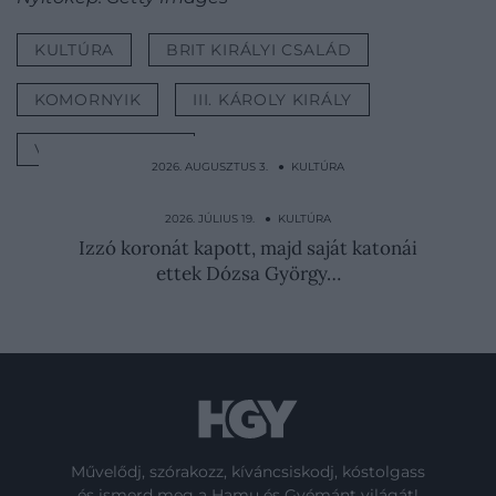
KULTÚRA
BRIT KIRÁLYI CSALÁD
KOMORNYIK
III. KÁROLY KIRÁLY
VILMOS HERCEG
2026. AUGUSZTUS 3. ● KULTÚRA
Wojtek, a medve, aki katona lett: sört ivott
és lőszert…
2026. JÚLIUS 19. ● KULTÚRA
Izzó koronát kapott, majd saját katonái
ettek Dózsa György…
Művelődj, szórakozz, kíváncsiskodj, kóstolgass
és ismerd meg a Hamu és Gyémánt világát!