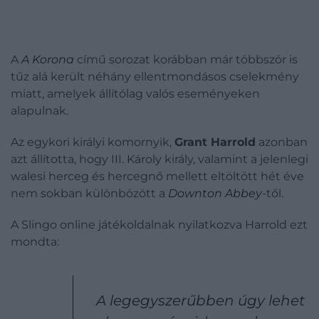
A
A Korona
című sorozat korábban már többször is
tűz alá került néhány ellentmondásos cselekmény
miatt, amelyek állítólag valós eseményeken
alapulnak.
Az egykori királyi komornyik,
Grant Harrold
azonban
azt állította, hogy III. Károly király, valamint a jelenlegi
walesi herceg és hercegnő mellett eltöltött hét éve
nem sokban különbözött a
Downton Abbey
-től.
A Slingo online játékoldalnak nyilatkozva Harrold ezt
mondta:
A legegyszerűbben úgy lehet