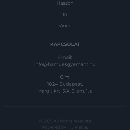
Haszon
In
Vince
KAPCSOLAT
Email:
info@hamuesgyemant.hu
Cím:
1024 Budapest,
Margit krt. 5/A, 3. em. 1. a
© 2025 All rights reserved.
Powered by
HG Media
.