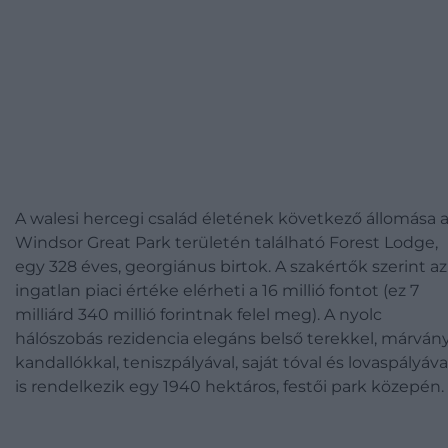
A walesi hercegi család életének következő állomása 
Windsor Great Park területén található Forest Lodge,
egy 328 éves, georgiánus birtok. A szakértők szerint az
ingatlan piaci értéke elérheti a 16 millió fontot (ez 7
milliárd 340 millió forintnak felel meg). A nyolc
hálószobás rezidencia elegáns belső terekkel, márván
kandallókkal, teniszpályával, saját tóval és lovaspályáva
is rendelkezik egy 1940 hektáros, festői park közepén.