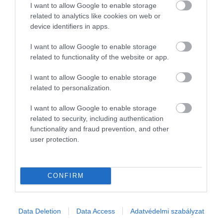
I want to allow Google to enable storage
Egy, a környéken élő házaspár,
Rose
és
Norman Noyc
related to analytics like cookies on web or
is örömüket fejezték ki a költözés kapcsán. Elmondás
device identifiers in apps.
szerint Katalinék a kedvenc királyi családtagjaik, és úg
látják, a walesi hercegi pár nagyszerű király és királyné
I want to allow Google to enable storage
related to functionality of the website or app.
lesz majd.
I want to allow Google to enable storage
related to personalization.
A költözéssel tehát új korszak kezdődik Vilmos
és családja életében – a helyiek pedig nyitott
I want to allow Google to enable storage
szívvel és nagy reményekkel várják őket.
related to security, including authentication
functionality and fraud prevention, and other
Olvasd el ezt is!
user protection.
Egy korszak vége? Fontos döntés előtt áll
Vilmos és Katalin
CONFIRM
Ez az egy szabály szent Katalin és Vilmos
otthonában
Nem sok kellett, hogy Katalin ne legyen
Data Deletion
Data Access
Adatvédelmi szabályzat