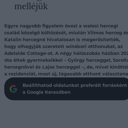
melléjük
Egyre nagyobb figyelem övezi a walesi hercegi
család közelgő költözését, miután Vilmos herceg é
Katalin hercegné hivatalosan is megerősítették,
hogy elhagyják szeretett windsori otthonukat, az
Adelaide Cottage-ot. A négy hálószobás házban 20
óta éltek gyermekeikkel – György herceggel, Sarolt
hercegnővel és Lajos herceggel –, de, mivel kinőtté
a rezidenciát, most új, tágasabb otthont választana
Beállíthatod oldalunkat preferált forrásként
a Google Keresőben