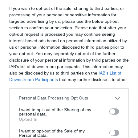
nyilvánosság békén hagyja majd őket, és lehetőséget
If you wish to opt-out of the sale, sharing to third parties, or
kapnak egy nyugodt életre. Reeve arra is rámutatott,
processing of your personal or sensitive information for
hogy az új rezidencia kevésbé elzárt, mint az előző, am
targeted advertising by us, please use the below opt-out
különösen a gyerekek privát szférája miatt lehet
section to confirm your selection. Please note that after your
opt-out request is processed you may continue seeing
érzékeny kérdés, írja a
Marie Claire
.
interest-based ads based on personal information utilized by
us or personal information disclosed to third parties prior to
Ha tovább olvasnál:
your opt-out. You may separately opt-out of the further
Meglepő becenévvel illették Katalint és
disclosure of your personal information by third parties on the
IAB’s list of downstream participants. This information may
családját Vilmos barátai
also be disclosed by us to third parties on the
IAB’s List of
Downstream Participants
that may further disclose it to other
third parties.
Please note that this website/app uses one or more Google
Personal Data Processing Opt Outs
services and may gather and store information including but
not limited to your visit or usage behaviour. You may click to
I want to opt-out of the Sharing of my
personal data.
grant or deny consent to Google and its third-party tags to
Opted In
use your data for below specified purposes in below Google
consent section.
I want to opt-out of the Sale of my
Personal Data.