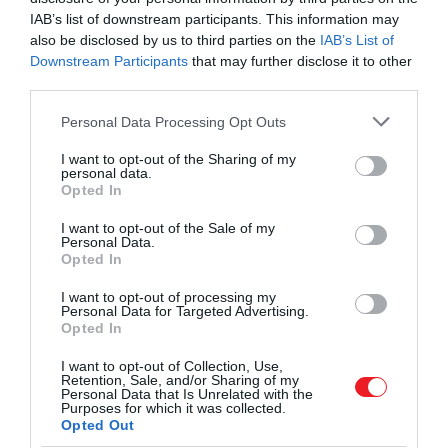
IAB’s list of downstream participants. This information may
Az 1977-ben, halloween éjszakáján játszódó történet
also be disclosed by us to third parties on the
IAB’s List of
e
Downstream Participants
that may further disclose it to other
ambiciózus talkshow-házigazdát követ, aki egy
third parties.
démon által megszállt lányt hív be élő adásba, hog
feltornázza a nézettséget.
A végeredmény azonban
Please note that this website/app uses one or more Google
Personal Data Processing Opt Outs
egy olyan rémálom lesz, amire sem a műsor készítői,
services and may gather and store information including but
not limited to your visit or usage behaviour. You may click to
I want to opt-out of the Sharing of my
sem pedig a nézők nincsenek teljesen felkészülve.
personal data.
grant or deny consent to Google and its third-party tags to
Opted In
use your data for below specified purposes in below Google
Hiába a remek értékelések és
Stephen King
dicsérő
consent section.
szavai, a film még mindig nem kapta meg azt az
I want to opt-out of the Sale of my
Personal Data.
elismerést, amit megérdemelne. Ennek egyik oka
Opted In
lehet, hogy a rendezőpáros nem tartozik a közismert
I want to opt-out of processing my
nevek közé; ez azonban csak még jobban alátámasztja
Personal Data for Targeted Advertising.
hogy milyen meglepetésekre képes egy független
Opted In
alkotás.
I want to opt-out of Collection, Use,
Retention, Sale, and/or Sharing of my
Personal Data that Is Unrelated with the
Purposes for which it was collected.
Opted Out
Ez is érdekelhet!
Felbolygatják a lelket: ezt az 5