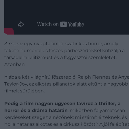
A menü
egy nyugtalanító, szatirikus horror, amely
fekete humorral és feszes párbeszédekkel kritizálja a
társadalmi elitizmust és a fogyasztói szemléletet.
Azonban
hiába a két világhírű főszereplő, Ralph Fiennes és
Any
Taylor-Joy
, az alkotás pillanatok alatt eltűnt a nagyobb
filmek sűrűjében.
Pedig a film nagyon ügyesen lavíroz a thriller, a
horror és a dráma határán
, miközben folyamatosan
kérdéseket szegez a nézőnek: mi számít értéknek, és
hol a határ az alkotás és a cirkusz között? A jól felépíte