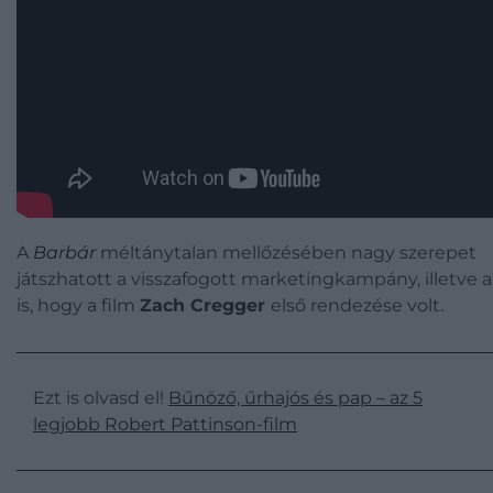
A
Barbár
méltánytalan mellőzésében nagy szerepet
játszhatott a visszafogott marketingkampány, illetve a
is, hogy a film
Zach Cregger
első rendezése volt.
Ezt is olvasd el!
Bűnöző, űrhajós és pap – az 5
legjobb Robert Pattinson-film