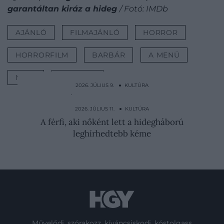
garantáltan kiráz a hideg
/ Fotó: IMDb
AJÁNLÓ
FILMAJÁNLÓ
HORROR
HORRORFILM
BARBÁR
A MENÜ
MOZI
KULTÚRA
2026. JÚLIUS 9. ● KULTÚRA
Anglia királynéja lehetett volna, de még a
nevét is…
2026. JÚLIUS 11. ● KULTÚRA
A férfi, aki nőként lett a hidegháború
leghírhedtebb kéme
Művelődj, szórakozz, kíváncsiskodj, kóstolgass