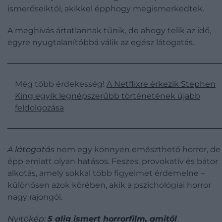
ismerőseiktől, akikkel épphogy megismerkedtek.
A meghívás ártatlannak tűnik, de ahogy telik az idő,
egyre nyugtalanítóbbá válik az egész látogatás.
Még több érdekesség!
A Netflixre érkezik Stephen
King egyik legnépszerűbb történetének újabb
feldolgozása
A látogatás
nem egy könnyen emészthető horror, de
épp emiatt olyan hatásos. Feszes, provokatív és bátor
alkotás, amely sokkal több figyelmet érdemelne –
különösen azok körében, akik a pszichológiai horror
nagy rajongói.
Nyitókép:
5 alig ismert horrorfilm, amitől