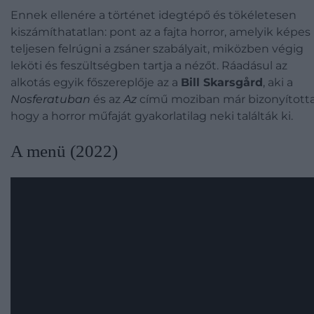
Ennek ellenére a történet idegtépő és tökéletesen
kiszámíthatatlan: pont az a fajta horror, amelyik képes
teljesen felrúgni a zsáner szabályait, miközben végig
leköti és feszültségben tartja a nézőt. Ráadásul az
alkotás egyik főszereplője az a
Bill Skarsgård
, aki a
Nosferatuban
és az
Az
című moziban már bizonyította
hogy a horror műfaját gyakorlatilag neki találták ki.
A menü (2022)