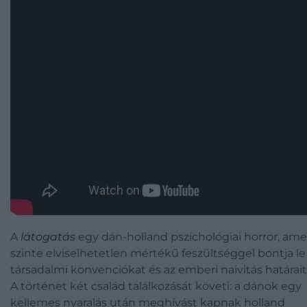
A
látogatás
egy dán-holland pszichológiai horror, ame
szinte elviselhetetlen mértékű feszültséggel bontja le
társadalmi konvenciókat és az emberi naivitás határait
A történet két család találkozását követi: a dánok egy
kellemes nyaralás után meghívást kapnak holland