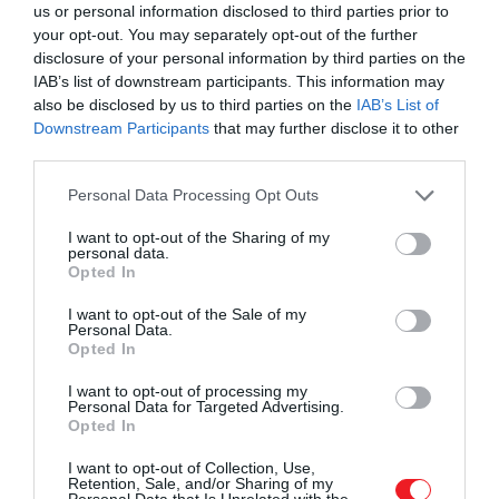
Sőt, nem is nevezhető válogatósnak, hiszen csak a
us or personal information disclosed to third parties prior to
your opt-out. You may separately opt-out of the further
kagylót és a nyers húst nem szereti. Na jó, a
disclosure of your personal information by third parties on the
szendvicseivel kapcsolatosan van egy érdekes
IAB’s list of downstream participants. This information may
kikötése.
also be disclosed by us to third parties on the
IAB’s List of
Downstream Participants
that may further disclose it to other
A királynő ebédje jellemzően grillezett halból,
third parties.
csirkehúsból, salátából és zöldségekből áll. Az
Please note that this website/app uses one or more Google
uralkodó kedvenc napszakában, a teaidőben
Personal Data Processing Opt Outs
services and may gather and store information including but
(délután 3-5 között) pogácsákat, süteményeket és
not limited to your visit or usage behaviour. You may click to
I want to opt-out of the Sharing of my
mini szendvicseket szolgálnak fel neki. A
personal data.
grant or deny consent to Google and its third-party tags to
Opted In
szendvicsek között akad füstölt lazacos, tojásos és
use your data for below specified purposes in below Google
sonkás-mustáros, de egy apró részlet mindig
consent section.
I want to opt-out of the Sale of my
ugyanaz marad: a őfelsége szendvicseit héj nélkül
Personal Data.
Opted In
kell felszolgálni.
I want to opt-out of processing my
II. Erzsébet kedvenc szendvicse,
Owen Hodgson
Personal Data for Targeted Advertising.
Opted In
volt királyi séf szerint, egy hosszában felvágott, vajas
kenyérből áll, aminek a tetejére tonhalas-majonézes
I want to opt-out of Collection, Use,
keveréket és vékonyra szeletelt uborkát tesznek.
Retention, Sale, and/or Sharing of my
Personal Data that Is Unrelated with the