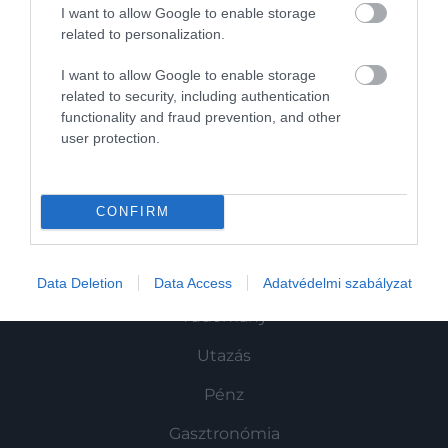
I want to allow Google to enable storage
related to personalization.
I want to allow Google to enable storage
related to security, including authentication
Művelődj, szórakozz, kíváncsiskodj, kóstolgass
functionality and fraud prevention, and other
és ismerd meg a Hamu és Gyémánt világát!
user protection.
CONFIRM
ROVATOK
Kultúra
Data Deletion
Data Access
Adatvédelmi szabályzat
Tudomány
Utazás
Pénz
Gasztronómia