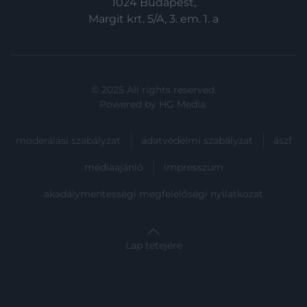
1024 Budapest,
Margit krt. 5/A, 3. em. 1. a
© 2025 All rights reserved.
Powered by
HG Media
.
moderálási szabályzat
adatvédelmi szabályzat
ászf
médiaajánló
impresszum
akadálymentességi megfelelőségi nyilatkozat
Lap tetejére