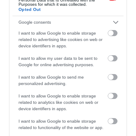
Ezután a szendvicsről levágják a héját majd
Purposes for which it was collected.
Opted Out
háromszög alakúra vágják. Nagy-Britannia
uralkodója a lekváros apró szendvicseket is kedveli,
Google consents
ezek szintén héj nélkül kerülnek felszolgálásra.
I want to allow Google to enable storage
(Vince)
related to advertising like cookies on web or
device identifiers in apps.
Nyitókép: Getty Images / Handout
I want to allow my user data to be sent to
Google for online advertising purposes.
FALATOK
II. ERZSÉBET KIRÁLYNŐ
I want to allow Google to send me
SZENDVICS
KIRÁLYI CSALÁD
personalized advertising.
2026. AUGUSZTUS 9. ● GASZTRONÓMIA
Egy olasz séf szerint ezek Itália legjobb és
I want to allow Google to enable storage
legrosszabb…
2026. JÚLIUS 31. ● GASZTRONÓMIA
related to analytics like cookies on web or
Sajtot és rénszarvashúst tesznek a kávéba:
device identifiers in apps.
ilyen a számik…
I want to allow Google to enable storage
related to functionality of the website or app.