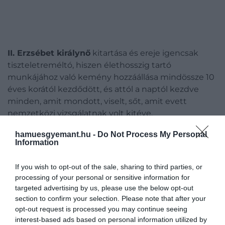
II. Erzsébet királynő
kitartása és ereje igencsak
tiszteletreméltó, hiszen élethosszig tartó
munkájához való kemény hozzáállása mindössze 10
éves korától kezdődött, és attól a naptól kezdve
minden, amit mondott, viselt, sőt, amit evett
nemzetközi vizsgálatnak volt kitéve.
hamuesgyemant.hu -
Do Not Process My Personal
Egy légiónyi ember veszi körül, akik igyekeznek
Information
minden szeszélyét kielégíteni, akár elvárható is
lenne tőle, hogy kizárólag a drága finomságokat
If you wish to opt-out of the sale, sharing to third parties, or
rendelje, de a múltbeli uralkodók pazar étkezési
processing of your personal or sensitive information for
szokásai nem igazán jellemzőek Erzsébetre. „
Őt
targeted advertising by us, please use the below opt-out
csak a lovak és a kutyák érdeklik"
– mondta róla
section to confirm your selection. Please note that after your
egykor séfje
Darren McGrady.
opt-out request is processed you may continue seeing
interest-based ads based on personal information utilized by