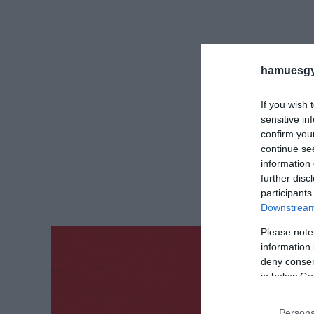
hamuesgy
If you wish 
sensitive in
confirm you
continue se
information 
further disc
participants
Downstream 
Please note
information 
deny consent
in below Go
Persona