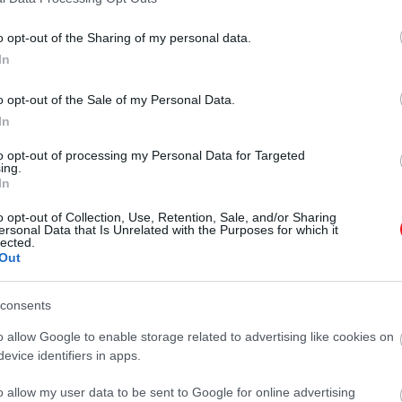
o opt-out of the Sharing of my personal data.
In
o opt-out of the Sale of my Personal Data.
In
to opt-out of processing my Personal Data for Targeted
2022. OKTÓBER 5. ● HAMU ÉS GYÉMÁNT
ing.
Zene napsütéshez és
In
Manapság minden egyes héten
otthon zokogáshoz: ezt
követhetetlenül sok zene jelenik
o opt-out of Collection, Use, Retention, Sale, and/or Sharing
ersonal Data that Is Unrelated with the Purposes for which it
meg világszerte. Éppen ezért
hallgasd!
lected.
Out
próbálunk segíteni az
HAMU ÉS GYÉMÁNT
eligazodásban: minden héten
összegyűjtjük az előző hét
consents
legérdekesebb megjelenéseit, hogy
o allow Google to enable storage related to advertising like cookies on
mindig képben lehess!
evice identifiers in apps.
o allow my user data to be sent to Google for online advertising