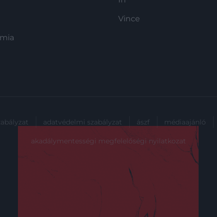
Vince
ómia
zabályzat
adatvédelmi szabályzat
ászf
médiaajánló
akadálymentességi megfelelőségi nyilatkozat