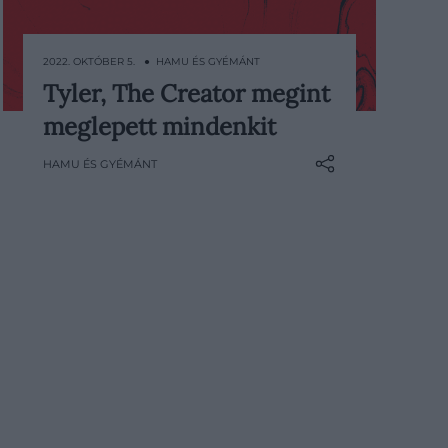
2022. OKTÓBER 5. ● HAMU ÉS GYÉMÁNT
Tyler, The Creator megint
Manapság minden egyes héten
meglepett mindenkit
követhetetlenül sok zene jelenik
meg világszerte. Éppen ezért
HAMU ÉS GYÉMÁNT
próbálunk segíteni az
eligazodásban: minden héten
összegyűjtjük az előző hét
legérdekesebb megjelenéseit, hogy
mindig képben lehess!