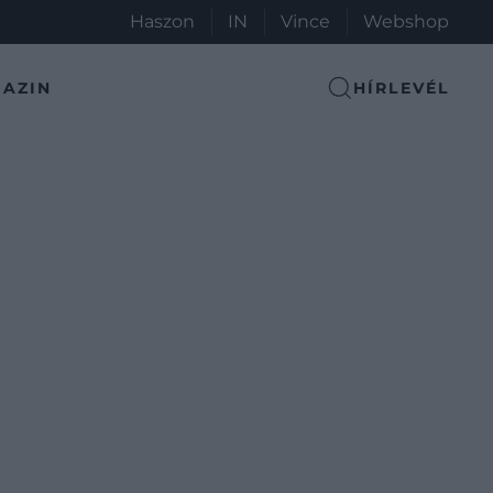
Haszon
IN
Vince
Webshop
AZIN
HÍRLEVÉL