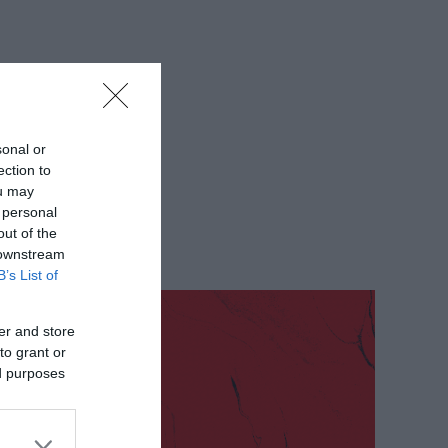
sonal or
ection to
ou may
 personal
out of the
 downstream
B’s List of
er and store
to grant or
ed purposes