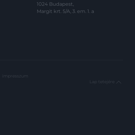
1024 Budapest,
mindig képben lehess!Miután az
Margit krt. 5/A, 3. em. 1. a
elmúlt héten elmaradt, most
pótoljuk az előző két hetet.
Ráadásul…
impresszum
Lap tetejére