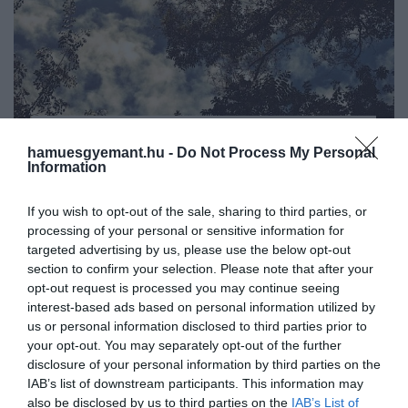
2024. MÁRCIUS 31. ● HAMU ÉS GYÉMÁNT
hamuesgyemant.hu -
Do Not Process My Personal
Káoszt okozhat a légi
Information
Április 9. és 11. között több helyen teljes
közlekedésben az áprilisi
napfogyatkozás lesz az észak- és közép-
If you wish to opt-out of the sale, sharing to third parties, or
amerikai kontinensen. A különleges égi
teljes…
processing of your personal or sensitive information for
esemény a légitársaságok megszokott
targeted advertising by us, please use the below opt-out
HAMU ÉS GYÉMÁNT
menetrendjét is összekuszálhatja.
section to confirm your selection. Please note that after your
opt-out request is processed you may continue seeing
interest-based ads based on personal information utilized by
us or personal information disclosed to third parties prior to
your opt-out. You may separately opt-out of the further
disclosure of your personal information by third parties on the
IAB’s list of downstream participants. This information may
also be disclosed by us to third parties on the
IAB’s List of