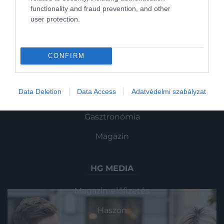
anorexia − és az esetek száma növekszik.
functionality and fraud prevention, and other
ROVATOK
user protection.
Kultúra
CONFIRM
Tudomány
Utazás
Data Deletion
Data Access
Adatvédelmi szabályzat
Pénz
Gasztronómia
Magazin
HG MEDIA
Magazin-előfizetés
Haszon