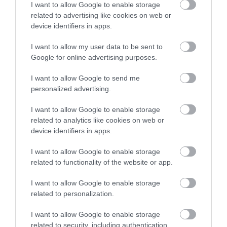
I want to allow Google to enable storage
related to advertising like cookies on web or
device identifiers in apps.
I want to allow my user data to be sent to
Google for online advertising purposes.
I want to allow Google to send me
personalized advertising.
I want to allow Google to enable storage
related to analytics like cookies on web or
device identifiers in apps.
2022. DECEMBER 5. ● KOVÁCS EMESE
I want to allow Google to enable storage
​A falási rohamok komoly
related to functionality of the website or app.
A falási roham talán a leggyakoribb
Művelődj, szórakozz, kíváncsiskodj, kóstolgass
betegségre utalnak − ezt
I want to allow Google to enable storage
étkezési zavar, amely világszerte az
és ismerd meg a Hamu és Gyémánt világát!
related to personalization.
emberek 0,6-2,3 százalékát érinti.
teheted…
Becslések szerint két-háromszor
I want to allow Google to enable storage
KOVÁCS EMESE
gyakrabban fordulhat elő, mint az
related to security, including authentication