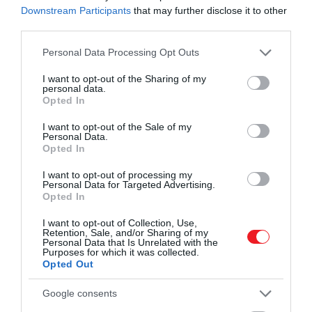
Downstream Participants
that may further disclose it to other
third parties.
Please note that this website/app uses one or more Google
Personal Data Processing Opt Outs
services and may gather and store information including but
not limited to your visit or usage behaviour. You may click to
I want to opt-out of the Sharing of my
personal data.
grant or deny consent to Google and its third-party tags to
Opted In
use your data for below specified purposes in below Google
consent section.
I want to opt-out of the Sale of my
Personal Data.
Opted In
I want to opt-out of processing my
Personal Data for Targeted Advertising.
Opted In
I want to opt-out of Collection, Use,
Retention, Sale, and/or Sharing of my
Personal Data that Is Unrelated with the
Purposes for which it was collected.
Opted Out
Google consents