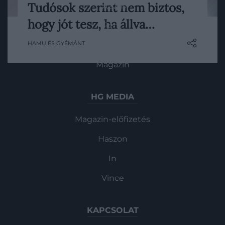
Tudósok szerint nem biztos,
Utazás
Rossz hír azoknak, akik imádnak állva
hogy jót tesz, ha állva…
Pénz
dolgozni, ugyanis a Sydney-i Egyetem
kutatói megállapították, hogy az álló
HAMU ÉS GYÉMÁNT
Gasztronómia
íróasztalok nem feltétlenül csökkentik a
szívbetegségek kockázatát. Sőt,
Magazin
növelhetik a keringési problémák és a
visszerek kialakulásának esélyét.
HG MEDIA
Magazin-előfizetés
Haszon
In
Vince
KAPCSOLAT