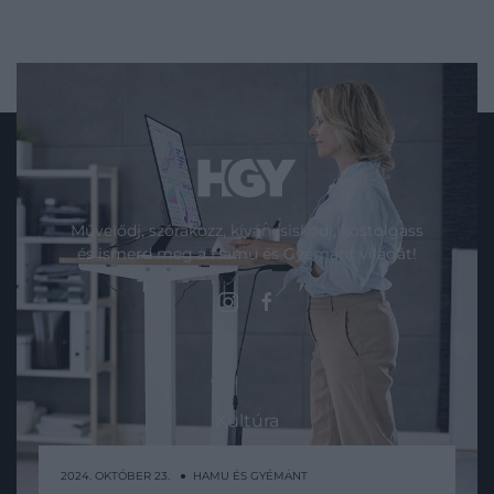
Művelődj, szórakozz, kíváncsiskodj, kóstolgass
és ismerd meg a Hamu és Gyémánt világát!
ROVATOK
Kultúra
Tudomány
2024. OKTÓBER 23. ● HAMU ÉS GYÉMÁNT