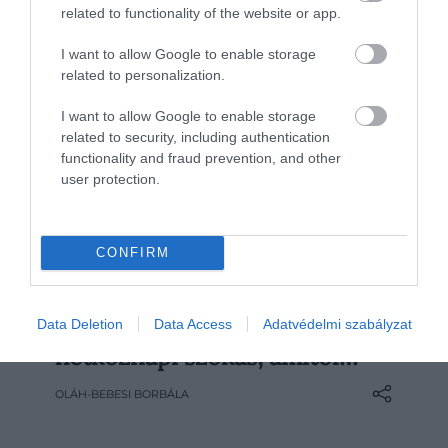
related to functionality of the website or app.
I want to allow Google to enable storage
related to personalization.
I want to allow Google to enable storage
related to security, including authentication
functionality and fraud prevention, and other
user protection.
CONFIRM
2026. MÁRCIUS 24. ● OLÁH-BEBESI BORBÁLA
10 látszólag ártalmatlan
Data Deletion
Data Access
Adatvédelmi szabályzat
Az egészségromlást gyakran hirtelen
hétköznapi szokás, amitől…
eseményekhez kötjük, pedig a legtöbb
esetben nincs éles határvonal. A változás
OLÁH-BEBESI BORBÁLA
lassan, szinte észrevétlenül indul el, és
sokáig nem okoz tüneteket. Egy orvosi