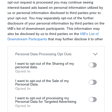
opt-out request is processed you may continue seeing
interest-based ads based on personal information utilized by
us or personal information disclosed to third parties prior to
your opt-out. You may separately opt-out of the further
disclosure of your personal information by third parties on the
IAB’s list of downstream participants. This information may
also be disclosed by us to third parties on the
IAB’s List of
Downstream Participants
that may further disclose it to other
third parties.
2026. MÁJUS 4. ● OLÁH-BEBESI BORBÁLA
Szakértő figyelmeztet: a napi
Please note that this website/app uses one or more Google
Personal Data Processing Opt Outs
A mozgás fontosságáról régóta
services and may gather and store information including but
edzés nem ellensúlyozza az…
egyértelmű üzeneteket kapunk:
not limited to your visit or usage behaviour. You may click to
I want to opt-out of the Sharing of my
personal data.
sportoljunk többet, éljünk aktívabban.
grant or deny consent to Google and its third-party tags to
Opted In
OLÁH-BEBESI BORBÁLA
use your data for below specified purposes in below Google
Mégis van egy kevésbé látványos, de
consent section.
legalább ennyire meghatározó szokás,
I want to opt-out of the Sale of my
Personal Data.
amely szinte észrevétlenül formálja az
Opted In
egészségünket. Samina Akhtar, az Aga…
I want to opt-out of processing my
Personal Data for Targeted Advertising.
Opted In