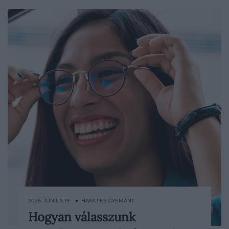
2026. JÚNIUS 19. ● HAMU ÉS GYÉMÁNT
Hogyan válasszunk
A digitális szemfáradtság (száraz szem,