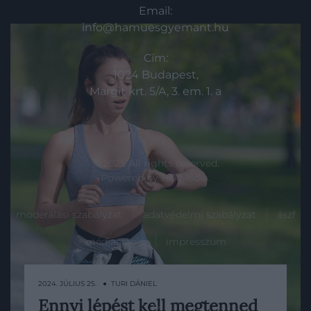
Email:
info@hamuesgyemant.hu
Cím:
1024 Budapest,
Margit krt. 5/A, 3. em. 1. a
© 2025 All rights reserved.
Powered by
HG Media
.
moderálási szabályzat
adatvédelmi szabályzat
ászf
médiaajánló
impresszum
akadálymentességi megfelelőségi nyilatkozat
2024. JÚLIUS 25. ● TURI DÁNIEL
Ennyi lépést kell megtenned