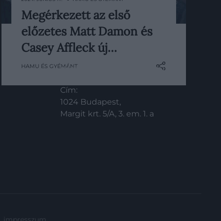
Megérkezett az első
Az Apple Original Films a napokban
előzetes Matt Damon és
bemutatta az első előzetest a The
KAPCSOLAT
Instigators című thrilleréhez. Az
Casey Affleck új…
Email:
eddig látottak alapján elég
HAMU ÉS GYÉMÁNT
info@hamuesgyemant.hu
akciódúsnak ígérkező film a
legújabb projekt, amelyben Casey
Cím:
Affleck (Csillagok között, A régi
1024 Budapest,
város) és Matt Damon (Csillagok
Margit krt. 5/A, 3. em. 1. a
között, Mentőexpedíció) közösen
vesz…
impresszum