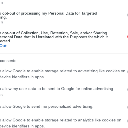
2024. JÚLIUS 28. ● HAMU ÉS GYÉMÁNT
In
Itt az első előzetes
Kevés hollywoodi színész ért el
to opt-out of processing my Personal Data for Targeted
Timothée Chalamet Bob
ing.
komolyabb sikert az elmúlt
In
évtizedben, mint Timothée
Dylan-filmjéhez
o opt-out of Collection, Use, Retention, Sale, and/or Sharing
Chalamet. A színész a teljes
ersonal Data that Is Unrelated with the Purposes for which it
HAMU ÉS GYÉMÁNT
ismeretlenségből mára a Dűne
lected.
Out
szupersztárjává vált, és a rajongók
mellett a kritikusok is igen jó
véleménnyel vannak a munkájáról.
consents
Legújabb projektjében, az A
o allow Google to enable storage related to advertising like cookies on
Complete Unknownban a…
evice identifiers in apps.
o allow my user data to be sent to Google for online advertising
s.
to allow Google to send me personalized advertising.
o allow Google to enable storage related to analytics like cookies on
evice identifiers in apps.