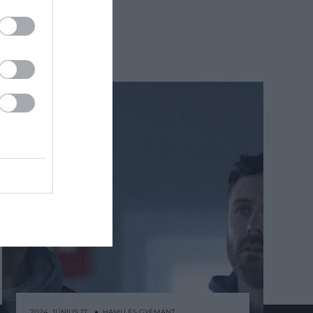
2024. JÚNIUS 17. ● HAMU ÉS GYÉMÁNT