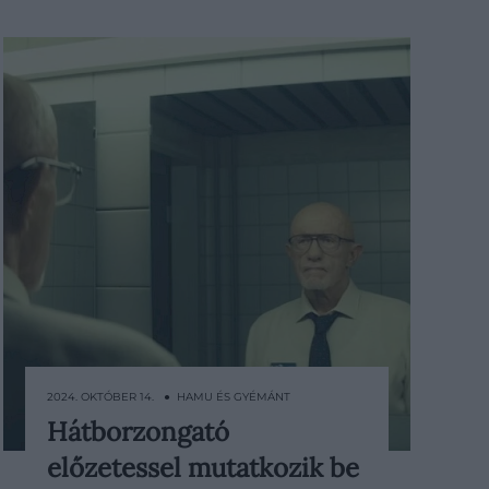
2024. OKTÓBER 14. ● HAMU ÉS GYÉMÁNT
Hátborzongató
Megjelent a Constellation első
előzetessel mutatkozik be
előzetese, mely az Apple TV+ saját