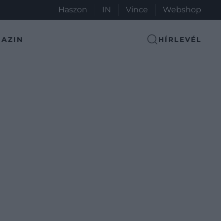
Haszon
IN
Vince
Webshop
AZIN
HÍRLEVÉL