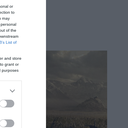
sonal or
ection to
ou may
 personal
out of the
 downstream
B’s List of
er and store
to grant or
ed purposes