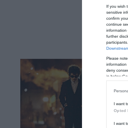
If you wish 
sensitive in
confirm you
continue se
information 
further disc
participants
Downstream 
Please note
information 
deny consent
in below Go
Persona
I want t
Opted 
I want t