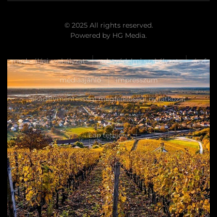
© 2025 All rights reserved.
Powered by
HG Media
.
moderálási szabályzat
adatvédelmi szabályzat
ászf
médiaajánló
impresszum
akadálymentességi megfelelőségi nyilatkozat
Lap tetejére