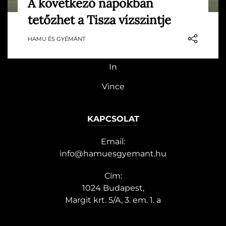
A következő napokban
HG MEDIA
Az elmúlt napok tavaszias időjárása miatt
tetőzhet a Tisza vízszintje
olvadásnak indult Kelet-Közép-Európa
Magazin-előfizetés
hőtömege, amelynek következtében a
HAMU ÉS GYÉMÁNT
napokban árhullám éri el hazánkat. Alábbi
Haszon
cikkünkben mutatjuk, mikor és hol érheti
In
el legmagasabb vízszintjét a Tisza.
Vince
KAPCSOLAT
Email:
info@hamuesgyemant.hu
Cím:
1024 Budapest,
Margit krt. 5/A, 3. em. 1. a