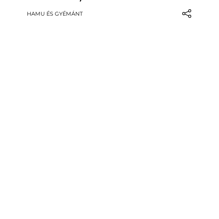
Bor & Gasztro – az étterem, amely
HAMU ÉS GYÉMÁNT
kevesebb mint egy év alatt a tokaji
borvidék egyik legizgalmasabb
gasztrohelyévé vált. A természet
közelsége, a barátságos légkör…