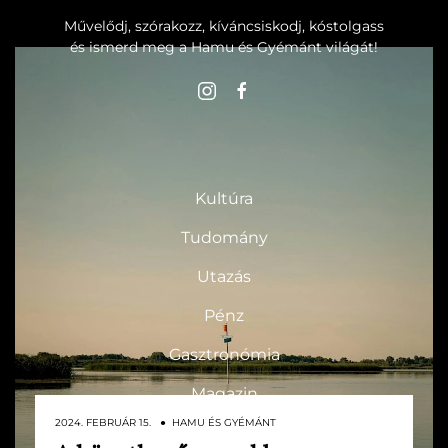
Művelődj, szórakozz, kíváncsiskodj, kóstolgass
és ismerd meg a Hamu és Gyémánt világát!
ROVATOK
Kultúra
Tudomány
Utazás
Pénz
Gasztronómia
Magazin
2024. FEBRUÁR 15. ● HAMU ÉS GYÉMÁNT