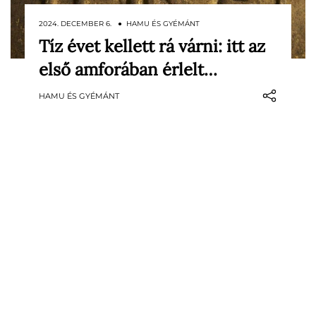
2024. DECEMBER 6. ● HAMU ÉS GYÉMÁNT
Tíz évet kellett rá várni: itt az
Közép-Európa leghosszabb
első amforában érlelt…
borospincéjében, a Szegi Pincében
júliusban egy, a Grand Tokaj borászat
HAMU ÉS GYÉMÁNT
történetében kivételes pillanat érkezett
el. Tíz év után bontották meg azt az
amforát, amelybe a borvidék
legértékesebb mustja került: eszencia
egy kivételes aszú évjáratból, 2013-ból.