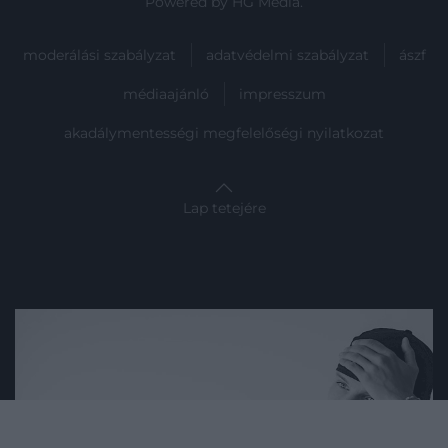
Powered by
HG Media
.
moderálási szabályzat
adatvédelmi szabályzat
ászf
médiaajánló
impresszum
akadálymentességi megfelelőségi nyilatkozat
Lap tetejére