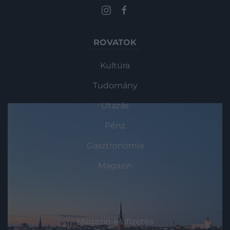
ROVATOK
Kultúra
Tudomány
Utazás
Pénz
Gasztronómia
Magazin
HG MEDIA
Magazin-előfizetés