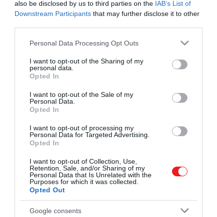
also be disclosed by us to third parties on the
IAB’s List of
különbségek miatt viszont
Downstream Participants
that may further disclose it to other
előfordulhatnak olyan fóbiák, amelyek a
third parties.
világ egyes tájain furcsák lehetnek. Ebből
mutatunk most…
Please note that this website/app uses one or more Google
Personal Data Processing Opt Outs
services and may gather and store information including but
not limited to your visit or usage behaviour. You may click to
I want to opt-out of the Sharing of my
personal data.
grant or deny consent to Google and its third-party tags to
Opted In
use your data for below specified purposes in below Google
consent section.
I want to opt-out of the Sale of my
Personal Data.
Opted In
I want to opt-out of processing my
Personal Data for Targeted Advertising.
Opted In
I want to opt-out of Collection, Use,
Retention, Sale, and/or Sharing of my
Personal Data that Is Unrelated with the
Purposes for which it was collected.
Opted Out
Google consents