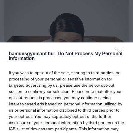
hamuesgyemant.hu -
Do Not Process My Personal
Information
If you wish to opt-out of the sale, sharing to third parties, or
processing of your personal or sensitive information for
targeted advertising by us, please use the below opt-out
2024. JANUÁR 8. ● HAMU ÉS GYÉMÁNT
section to confirm your selection. Please note that after your
4 kultúra, ahol egészen bizarr
opt-out request is processed you may continue seeing
Léteznek olyan fóbiák, amely az
interest-based ads based on personal information utilized by
fóbiákkal küzdenek az
emberiség jelentős részénél fel-
us or personal information disclosed to third parties prior to
felbukkannak: ilyen többek között a
emberek
your opt-out. You may separately opt-out of the further
magasságtól, a pókoktól, a kígyóktól vagy
disclosure of your personal information by third parties on the
HAMU ÉS GYÉMÁNT
a tömeg való félelem. A kulturális
IAB’s list of downstream participants. This information may