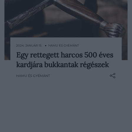
2024. JANUÁR 15. ● HAMU ÉS GYÉMÁNT
Egy rettegett harcos 500 éves
Egy megdöbbentő méretű ősi kardra
kardjára bukkantak régészek
találtak rá nemrégiben Svédországban.
HAMU ÉS GYÉMÁNT