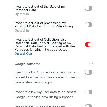
use your data for below specified purposes in below Google
consent section.
I want to opt-out of the Sale of my
Personal Data.
Opted In
I want to opt-out of processing my
Personal Data for Targeted Advertising.
Opted In
2024. AUGUSZTUS 3. ● HAMU ÉS GYÉMÁNT
Elsüllyedt volna a Titanic, ha
I want to opt-out of Collection, Use,
Rengeteg teória foglalkozott már a
Retention, Sale, and/or Sharing of my
frontálisan ütközik a…
Personal Data that Is Unrelated with the
tragikus luxushajó történetével, egy
Purposes for which it was collected.
elemzés pedig most azt vizsgálta meg,
Opted Out
HAMU ÉS GYÉMÁNT
vajon elsülllyed volna-e, ha a legénység
Google consents
egyszerűen csak nekimegy a jéghegynek.
I want to allow Google to enable storage
related to advertising like cookies on web or
device identifiers in apps.
I want to allow my user data to be sent to
Google for online advertising purposes.
I want to allow Google to send me