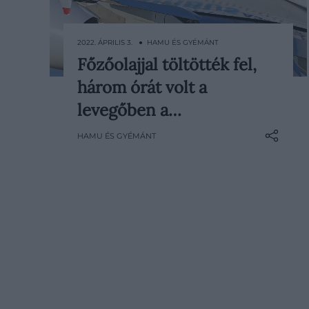
2022. ÁPRILIS 3. ● HAMU ÉS GYÉMÁNT
Főzőolajjal töltötték fel,
Az Airbus közlése szerint az utasok
három órát volt a
hamarosan olyan repülőkkel
repülhetnek, amelyek teljes
levegőben a…
egészében használt étolajból
HAMU ÉS GYÉMÁNT
készült megújuló üzemanyaggal
működnek.