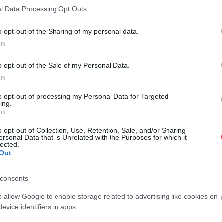
l Data Processing Opt Outs
o opt-out of the Sharing of my personal data.
In
2022. FEBRUÁR 22. ● HAMU ÉS GYÉMÁNT
o opt-out of the Sale of my Personal Data.
Márciustól oltatlanok is
In
Márciustól oltatlan turisták is
beutazhatnak az egyik
beutazhatnak Izraelbe előzetes és
to opt-out of processing my Personal Data for Targeted
ing.
érkezés utáni negatív teszttel.
legszigorúbb…
In
Fokozatosan megszüntetik az
HAMU ÉS GYÉMÁNT
iskolások tesztelését is.
o opt-out of Collection, Use, Retention, Sale, and/or Sharing
ersonal Data that Is Unrelated with the Purposes for which it
lected.
Out
consents
o allow Google to enable storage related to advertising like cookies on
evice identifiers in apps.