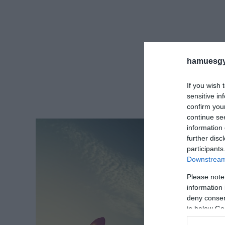
hamuesgy
If you wish 
sensitive in
confirm you
continue se
information 
further disc
participants
Downstream 
Please note
information 
deny consent
in below Go