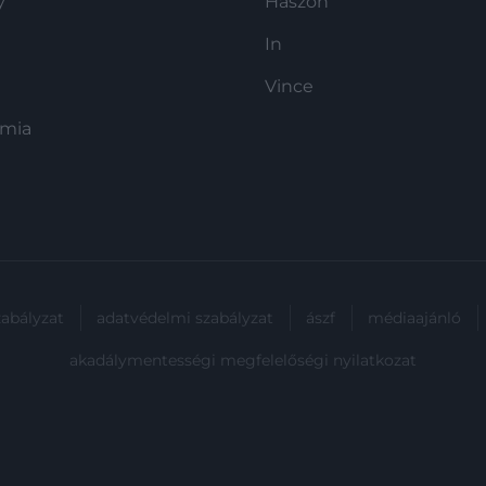
y
Haszon
In
Vince
ómia
zabályzat
adatvédelmi szabályzat
ászf
médiaajánló
akadálymentességi megfelelőségi nyilatkozat