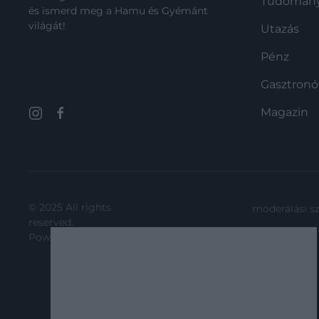
Tudomán
és ismerd meg a Hamu és Gyémánt
világát!
Utazás
Pénz
Gasztron
Magazin
© 2025 All rights
moderálási s
reserved.
Powered by
HG Media
.