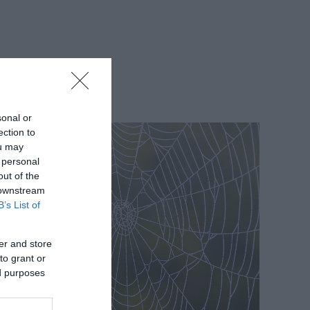
sonal or
ection to
ou may
 personal
out of the
 downstream
B’s List of
er and store
to grant or
ed purposes