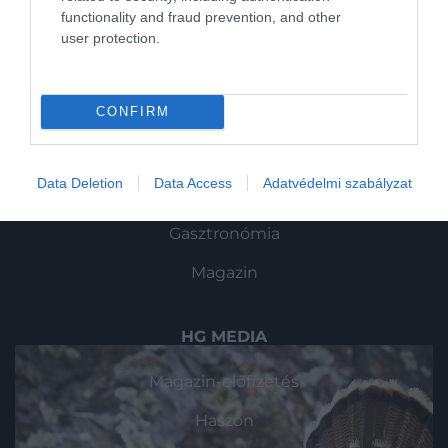
functionality and fraud prevention, and other
ROVATOK
user protection.
Kultúra
CONFIRM
Tudomány
Utazás
Data Deletion
Data Access
Adatvédelmi szabályzat
Pénz
Gasztronómia
Magazin
HG MEDIA
Magazin-előfizetés
Haszon