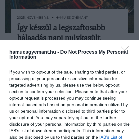
2025. NOVEMBER 5. ● HAMU ÉS GYÉMÁNT
Így készül a legszaftosabb
Bár Magyarországon a hálaadás nem
hálaadás napi pulykasült
hagyományos ünnep, egyre többen
szerveznek ilyenkor baráti vacsorát vagy
HAMU ÉS GYÉMÁNT
hamuesgyemant.hu -
Do Not Process My Personal
tematikus estét, pusztán az együttlét
Information
öröméért – és ez valószínűleg idén
november 27-én sem lesz máshogy. Ha
If you wish to opt-out of the sale, sharing to third parties, or
pedig ünnepi asztalról van szó…
processing of your personal or sensitive information for
targeted advertising by us, please use the below opt-out
section to confirm your selection. Please note that after your
opt-out request is processed you may continue seeing
interest-based ads based on personal information utilized by
us or personal information disclosed to third parties prior to
your opt-out. You may separately opt-out of the further
disclosure of your personal information by third parties on the
IAB’s list of downstream participants. This information may
also be disclosed by us to third parties on the
IAB’s List of