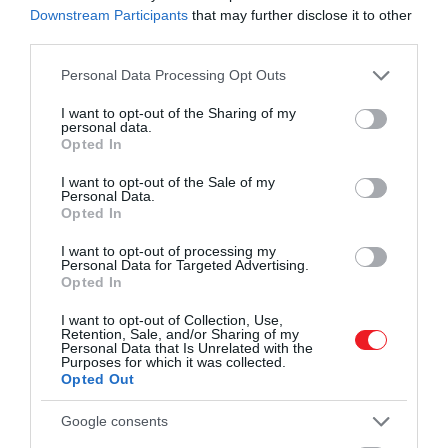
Downstream Participants
that may further disclose it to other
third parties.
Please note that this website/app uses one or more Google
Personal Data Processing Opt Outs
services and may gather and store information including but
not limited to your visit or usage behaviour. You may click to
I want to opt-out of the Sharing of my
personal data.
grant or deny consent to Google and its third-party tags to
Opted In
use your data for below specified purposes in below Google
consent section.
I want to opt-out of the Sale of my
Personal Data.
Opted In
I want to opt-out of processing my
Personal Data for Targeted Advertising.
Opted In
I want to opt-out of Collection, Use,
Retention, Sale, and/or Sharing of my
Personal Data that Is Unrelated with the
Purposes for which it was collected.
Opted Out
Google consents