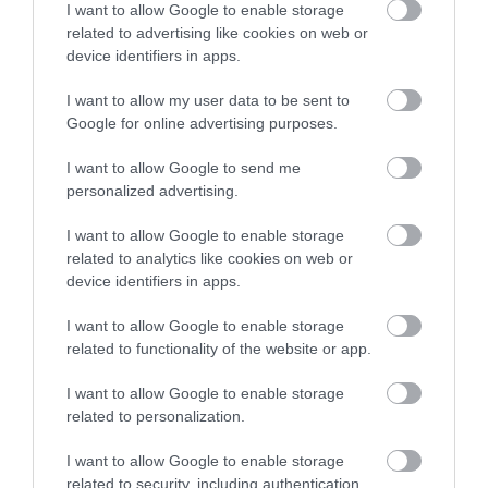
I want to allow Google to enable storage
related to advertising like cookies on web or
device identifiers in apps.
I want to allow my user data to be sent to
Google for online advertising purposes.
I want to allow Google to send me
2024. NOVEMBER 13. ● HAMU ÉS GYÉMÁNT
personalized advertising.
Idén te is ünnepled a
Ünnepi pulykát készíteni papíron
I want to allow Google to enable storage
hálaadást? Mutatjuk a
egyszerűnek tűnik, van azonban néhány
related to analytics like cookies on web or
tudnivaló, ami elengedhetetlen ahhoz,
tökéletes sült…
device identifiers in apps.
hogy igazán ínycsiklandó legyen az étel.
I want to allow Google to enable storage
HAMU ÉS GYÉMÁNT
Mutatjuk, mire érdemes odafigyelni,
related to functionality of the website or app.
miközben a hálaadásra készülsz.
Művelődj, szórakozz, kíváncsiskodj, kóstolgass
I want to allow Google to enable storage
és ismerd meg a Hamu és Gyémánt világát!
related to personalization.
I want to allow Google to enable storage
related to security, including authentication