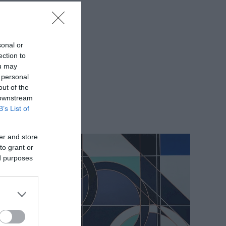
sonal or
ection to
ou may
 personal
out of the
 downstream
B’s List of
er and store
to grant or
ed purposes