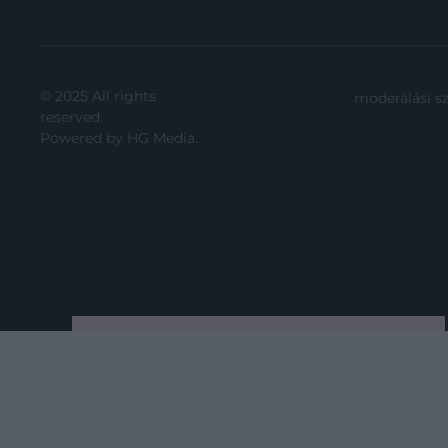
© 2025 All rights
moderálási s
reserved.
Powered by
HG Media
.