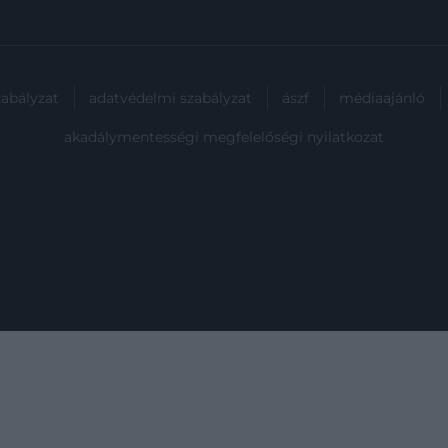
azt a…
zabályzat
adatvédelmi szabályzat
ászf
médiaajánló
akadálymentességi megfelelőségi nyilatkozat