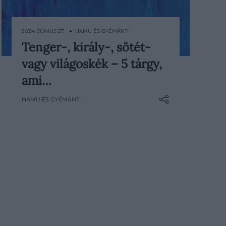
2024. JÚNIUS 27. ● HAMU ÉS GYÉMÁNT
Tenger-, király-, sötét-
Életünk egyik legmeghatározóbb
vagy világoskék – 5 tárgy,
színe a kék, hiszen a felettünk
elterülő égbolt, a végtelennek tűnő
ami…
tenger, de még a mesék szőke
HAMU ÉS GYÉMÁNT
hercegének szemei is ebben a
színben ragyognak. Ezúttal a kék
különböző árnyalataiban
gyűjtöttünk össze ikonikus, stílusos
és praktikus tárgyakat.