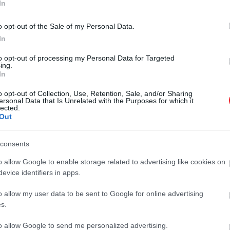
In
o opt-out of the Sale of my Personal Data.
In
to opt-out of processing my Personal Data for Targeted
ing.
In
2024. JÚNIUS 14. ● HAMU ÉS GYÉMÁNT
o opt-out of Collection, Use, Retention, Sale, and/or Sharing
ersonal Data that Is Unrelated with the Purposes for which it
Itt a grillszezon! 5 tárgy a
lected.
Elmélyült beszélgetések, hatalmas
Out
kerti sütögetéshez
nevetések és finom falatok – talán
így a legegyszerűbb körülírni,
HAMU ÉS GYÉMÁNT
consents
mennyire kellemes élmény lehet a
nyár első kerti grillezése. A
o allow Google to enable storage related to advertising like cookies on
megfelelően előkészített ételeken
evice identifiers in apps.
túl csak pár dologra lesz
o allow my user data to be sent to Google for online advertising
szükségünk, hogy a program igazán
s.
különleges legyen – mutatjuk is,
melyek…
to allow Google to send me personalized advertising.