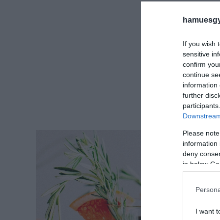
hamuesgy
If you wish 
sensitive in
confirm you
continue se
information 
further disc
participants
Downstream 
Please note
information 
deny consent
in below Go
Persona
I want t