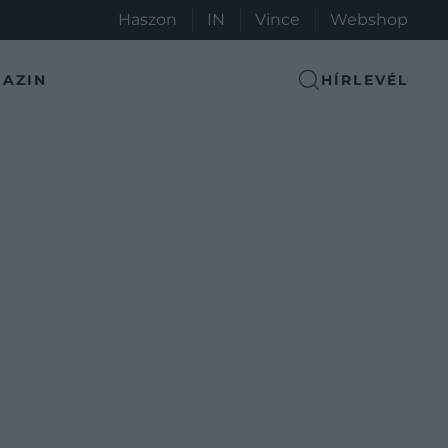
Haszon
IN
Vince
Webshop
AZIN
HÍRLEVÉL