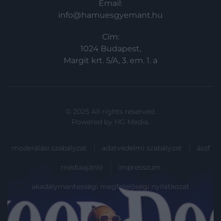
Email:
info@hamuesgyemant.hu
Cím:
1024 Budapest,
Margit krt. 5/A, 3. em. 1. a
© 2025 All rights reserved.
Powered by
HG Media
.
moderálási szabályzat
adatvédelmi szabályzat
ászf
médiaajánló
impresszum
akadálymentességi megfelelőségi nyilatkozat