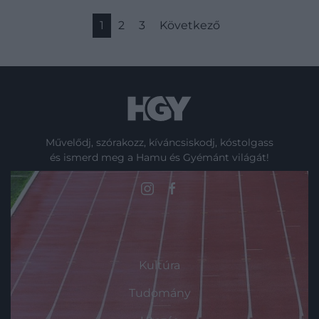
1
2
3
Következő
Művelődj, szórakozz, kíváncsiskodj, kóstolgass
és ismerd meg a Hamu és Gyémánt világát!
ROVATOK
Kultúra
Tudomány