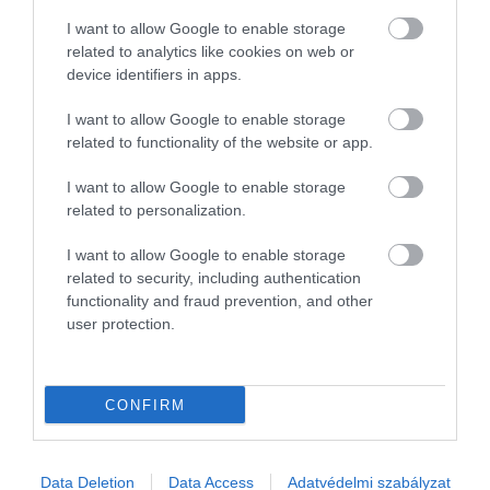
2024. AUGUSZTUS 12. ● TURI DÁNIEL
I want to allow Google to enable storage
5 sportág, amiben szinte
related to analytics like cookies on web or
Bár a párizsi olimpia augusztus 11-én
device identifiers in apps.
verhetetlenek vagyunk az
véget ért, az emberek sport iránti szerete
tovább él. Ennek apropóján úgy
olimpiákon
I want to allow Google to enable storage
related to functionality of the website or app.
döntöttünk, hogy összegyűjtük azokat a
TURI DÁNIEL
sportágakat, amelyekben hazánk
I want to allow Google to enable storage
kiemelkedően jól szerepelt a torna elmúlt
related to personalization.
128 évében.
I want to allow Google to enable storage
related to security, including authentication
functionality and fraud prevention, and other
user protection.
CONFIRM
Data Deletion
Data Access
Adatvédelmi szabályzat