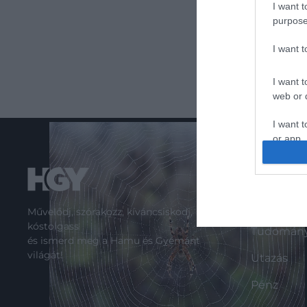
I want t
purpose
I want 
I want t
web or d
I want t
or app.
I want t
ROVATO
I want t
Kultúra
Művelődj, szórakozz, kíváncsiskodj,
authenti
kóstolgass
Tudomán
és ismerd meg a Hamu és Gyémánt
világát!
Utazás
Pénz