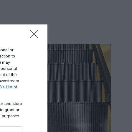
sonal or
ection to
ou may
 personal
out of the
 downstream
B’s List of
er and store
to grant or
ed purposes