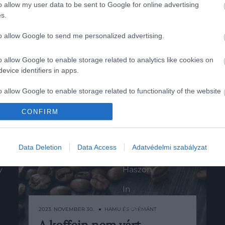
o allow my user data to be sent to Google for online advertising
s.
to allow Google to send me personalized advertising.
o allow Google to enable storage related to analytics like cookies on
evice identifiers in apps.
o allow Google to enable storage related to functionality of the website
CONFIRM
o allow Google to enable storage related to personalization.
K
HG MEDIA
o allow Google to enable storage related to security, including
Data Deletion
Data Access
Adatvédelmi szabályzat
Magazin-előfizetés
cation functionality and fraud prevention, and other user protection.
y
Haszon
In
Vince
2023. NOVEMBER 30. ● HAMU ÉS GYÉMÁNT