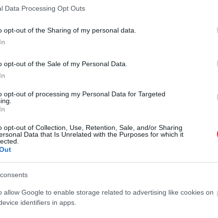
l Data Processing Opt Outs
o opt-out of the Sharing of my personal data.
2026. ÁPRILIS 10. ● TURI DÁNIEL
In
Így működtek valójában a
A középkori kastélyokról sokaknak
középkori kastélyok
ma is egyetlen kép él a fejében:
o opt-out of the Sale of my Personal Data.
magas kőfalak, felvonóhíd, lőrések,
In
TURI DÁNIEL
egy komor torony a dombtetőn. A
to opt-out of processing my Personal Data for Targeted
valóság azonban ennél jóval
ing.
In
összetettebb volt. A középkori
kastély, pontosabban vár nem
o opt-out of Collection, Use, Retention, Sale, and/or Sharing
egyszerűen nemesi lakóhely volt;
ersonal Data that Is Unrelated with the Purposes for which it
lected.
egyszerre…
Out
consents
o allow Google to enable storage related to advertising like cookies on
evice identifiers in apps.