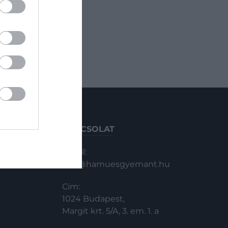
KAPCSOLAT
Email:
info@hamuesgyemant.hu
Cím:
1024 Budapest,
Margit krt. 5/A, 3. em. 1. a