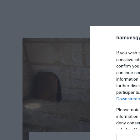
hamuesgy
If you wish 
sensitive in
confirm you
continue se
information 
further disc
participants
Downstream 
Please note
information 
deny consent
in below Go