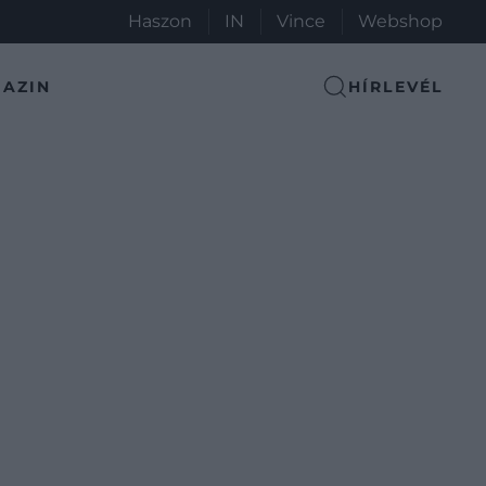
Haszon
IN
Vince
Webshop
AZIN
HÍRLEVÉL