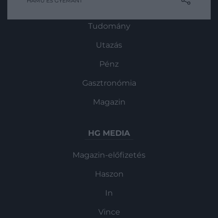
HAMU ÉS GYÉMÁNT
Kultúra
is elárulta a Hamu és Gyémánt
magazinnak adott interjújában, hogyan
Tudomány
tud lecsendesedni, vagy épp felpörögni,
ha arra van szüksége.
Utazás
Pénz
Gasztronómia
Magazin
HG MEDIA
Magazin-előfizetés
Haszon
In
Vince