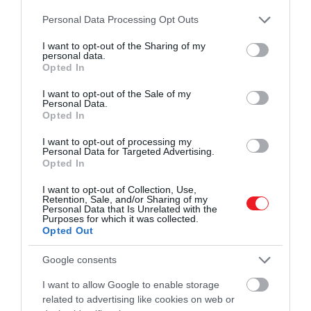
Please note that this website/app uses one or more Google
Personal Data Processing Opt Outs
services and may gather and store information including but
not limited to your visit or usage behaviour. You may click to
I want to opt-out of the Sharing of my
personal data.
grant or deny consent to Google and its third-party tags to
Opted In
use your data for below specified purposes in below Google
consent section.
I want to opt-out of the Sale of my
Personal Data.
Opted In
I want to opt-out of processing my
Personal Data for Targeted Advertising.
Opted In
I want to opt-out of Collection, Use,
2025. JANUÁR 8. ● HAMU ÉS GYÉMÁNT
Retention, Sale, and/or Sharing of my
Ezért lassul le az idő
Personal Data that Is Unrelated with the
Azt valószínűleg már mindannyian
Purposes for which it was collected.
megváltozott tudatállapotban
Opted Out
észrevettük, hogy az idő különböző
helyzetekben különböző sebességgel
Google consents
HAMU ÉS GYÉMÁNT
telik, például sokkal lassabban, ha
I want to allow Google to enable storage
unatkozunk, fájdalmat érzünk vagy
related to advertising like cookies on web or
ismeretlen helyen tartózkodunk. De vajon