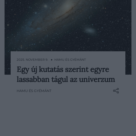
2025. NOVEMBER 9. ● HAMU ÉS GYÉMÁNT
Egy új kutatás szerint egyre
Közel egy évszázada sejtjük – és egy ideje
lassabban tágul az univerzum
már biztosan tudjuk –, hogy az univerzum
folyamatosan tágul, ráadásul egyre
HAMU ÉS GYÉMÁNT
gyorsabb ütemben. Most azonban egy új
tanulmány alapjaiban kérdőjelezi meg
mindazt, amit eddig a világegyetem
működéséről gondoltunk. A dél-koreai
Yonsei Egyetem csillagászai…