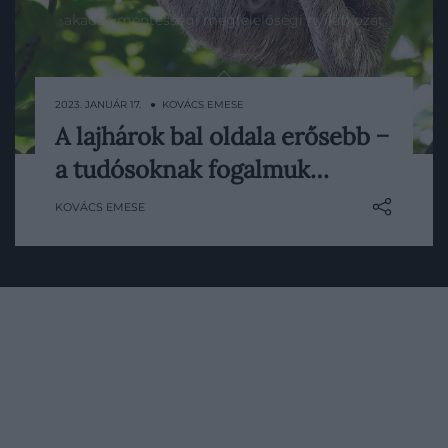
akadálymentességi megfelelőségi nyilatkozat
Lap tetejére
2023. JANUÁR 17. ● KOVÁCS EMESE
​A lajhárok bal oldala erősebb −
A lajhárok sokkal erősebbek, mint azt
a tudósoknak fogalmuk…
imádnivalóan bohókás arckifejezésük
sugallja, ami érthető is, hiszen életüket a
KOVÁCS EMESE
fákon lógva élik le.