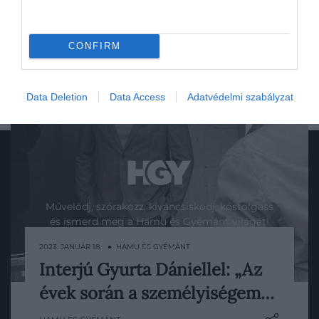
CONFIRM
Data Deletion
Data Access
Adatvédelmi szabályzat
Művelődj, szórakozz, kíváncsiskodj, kóstolgass
és ismerd meg a Hamu és Gyémánt világát!
2023. JANUÁR 18. ● HAMU ÉS GYÉMÁNT
Interjú Gyurta Dániellel: „Az
Lassú vagy gyors? – tettük fel a kérdést
évek során a személyiségem…
Gyurta Dániel olimpiai bajnok úszónak,
ROVATOK
sportdiplomatának, aki többek között azt