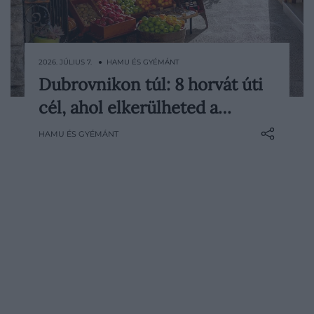
2026. JÚLIUS 7. ● HAMU ÉS GYÉMÁNT
Dubrovnikon túl: 8 horvát úti
Horvátországról elsőre sokaknak ma is
cél, ahol elkerülheted a…
Dubrovnik, Split, Zágráb vagy a dalmát
tengerpart zsúfolt nyári képei jutnak
HAMU ÉS GYÉMÁNT
eszükbe. Pedig az ország
legemlékezetesebb részei gyakran éppen
ott kezdődnek, ahol már ritkulnak a
turistacsoportok: dombtetőre épült
isztriai falvakban…