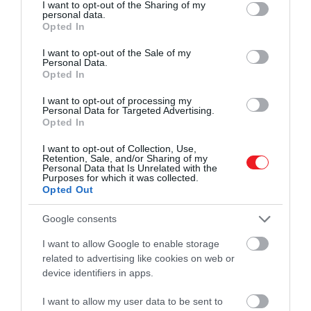
januárban hasi műtéten esett át. Az okok
not limited to your visit or usage behaviour. You may click to
I want to opt-out of the Sharing of my
personal data.
sokáig ismeretlenek voltak, azonban
rákdiagnózisára
grant or deny consent to Google and its third-party tags to
Opted In
március 22-én maga Wales hercegnéje
use your data for below specified purposes in below Google
HAMU ÉS GYÉMÁNT
consent section.
jelentette be, hogy daganatos
I want to opt-out of the Sale of my
Personal Data.
megbetegedés áll a háttérben. Több
Opted In
millióan kívántak neki kitartást és
mielőbbi gyógyulást, de természetesen
I want to opt-out of processing my
Personal Data for Targeted Advertising.
Harryék…
Opted In
I want to opt-out of Collection, Use,
Retention, Sale, and/or Sharing of my
Personal Data that Is Unrelated with the
Purposes for which it was collected.
Opted Out
Google consents
I want to allow Google to enable storage
related to advertising like cookies on web or
device identifiers in apps.
I want to allow my user data to be sent to