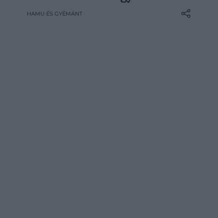
július 24. és augusztus 2. között immár 35.
HAMU ÉS GYÉMÁNT
alkalommal vár mindenkit. A fesztivál első
nevei közé több első Völgyező is került a
már hazajáró fellépők közé, aki pedig
már…