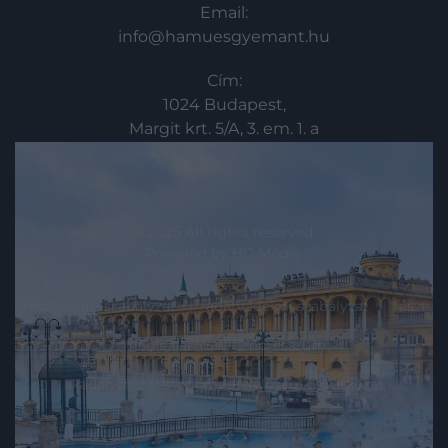
Email:
info@hamuesgyemant.hu
Cím:
1024 Budapest,
Margit krt. 5/A, 3. em. 1. a
© 2025 All rights reserved.
Powered by
HG Media
.
moderálási szabályzat
adatvédelmi szabályzat
ászf
médiaajánló
impresszum
akadálymentességi megfelelőségi nyilatkozat