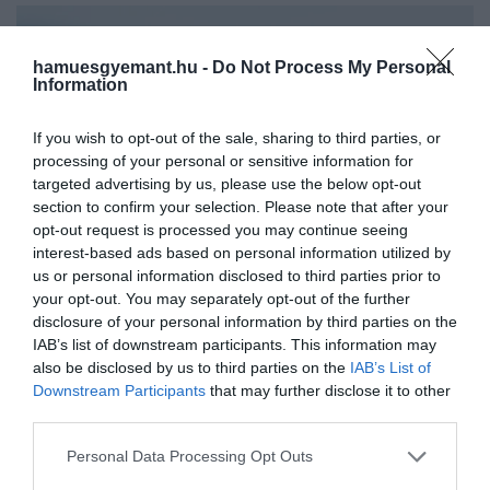
hamuesgyemant.hu -
Do Not Process My Personal
Information
If you wish to opt-out of the sale, sharing to third parties, or
processing of your personal or sensitive information for
targeted advertising by us, please use the below opt-out
section to confirm your selection. Please note that after your
opt-out request is processed you may continue seeing
interest-based ads based on personal information utilized by
us or personal information disclosed to third parties prior to
your opt-out. You may separately opt-out of the further
disclosure of your personal information by third parties on the
IAB’s list of downstream participants. This information may
also be disclosed by us to third parties on the
IAB’s List of
Downstream Participants
that may further disclose it to other
third parties.
2024. MÁRCIUS 25. ● HAMU ÉS GYÉMÁNT
Harryék közleményben
Please note that this website/app uses one or more Google
Personal Data Processing Opt Outs
Mi is beszámoltunk róla, hogy Katalin
services and may gather and store information including but
reagáltak Katalin