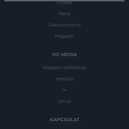
Utazás
legújabb hírek szerint az átláthatóságot
legfőképp a királyi…
Pénz
Gasztronómia
Magazin
HG MEDIA
Magazin-előfizetés
Haszon
In
Vince
KAPCSOLAT