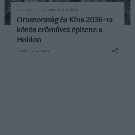
2025. MÁJUS 16. ● HAMU ÉS GYÉMÁNT
Oroszország és Kína 2036-ra
Kína és Oroszország új megállapodást írt
közös erőművet építene a
alá, amely megerősíti közös céljukat: egy
nemzetközi holdkutató állomás
Holdon
(International Lunar Research Station –
HAMU ÉS GYÉMÁNT
ILRS) létrehozását 2036-ig. A tervek
szerint az állomást egy orosz fejlesztésű
nukleáris erőmű fogja ellátni energiával –
ez lenne az első ilyen…