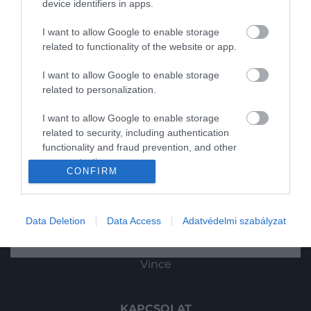
device identifiers in apps.
Utazás
I want to allow Google to enable storage
related to functionality of the website or app.
Pénz
I want to allow Google to enable storage
Gasztronómia
related to personalization.
Magazin
I want to allow Google to enable storage
related to security, including authentication
functionality and fraud prevention, and other
HG MEDIA
2024. JANUÁR 15. ● HAMU ÉS GYÉMÁNT
user protection.
CONFIRM
A kutatók szerint teljesen
Magazin-előfizetés
A Science című folyóiratban megjelent új
máshogy néztek ki a T.rexek…
tanulmány szerint a valóságban a T.rex és
Haszon
Data Deletion
Data Access
Adatvédelmi szabályzat
más theropodák, például a velociraptorok
HAMU ÉS GYÉMÁNT
In
fogait pikkelyes szövetű ajkak takarták.
Vince
KAPCSOLAT