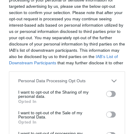
targeted advertising by us, please use the below opt-out
section to confirm your selection. Please note that after your
opt-out request is processed you may continue seeing
interest-based ads based on personal information utilized by
2025. MÁRCIUS 17. ● HAMU ÉS GYÉMÁNT
us or personal information disclosed to third parties prior to
Megdöbbentő megállapításra
your opt-out. You may separately opt-out of the further
Habár már soha nem fogjuk biztosan
jutottak az őscápák…
disclosure of your personal information by third parties on the
megtudni, hogyan is nézett ki valójában a
IAB’s list of downstream participants. This information may
cápák egyik legnagyobb őse, a
also be disclosed by us to third parties on the
IAB’s List of
HAMU ÉS GYÉMÁNT
megalodon, egy új tanulmány most az
Downstream Participants
that may further disclose it to other
eddigi talán legpontosabb
third parties.
rekonstrukcióval szolgál – derül ki a
Please note that this website/app uses one or more Google
Personal Data Processing Opt Outs
Science Alert cikkéből.
services and may gather and store information including but
not limited to your visit or usage behaviour. You may click to
I want to opt-out of the Sharing of my
personal data.
grant or deny consent to Google and its third-party tags to
Opted In
use your data for below specified purposes in below Google
consent section.
I want to opt-out of the Sale of my
Personal Data.
Opted In
I want to opt-out of processing my