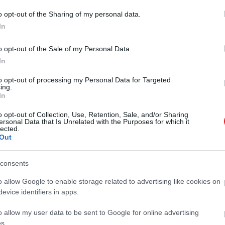
o opt-out of the Sharing of my personal data.
In
o opt-out of the Sale of my Personal Data.
In
to opt-out of processing my Personal Data for Targeted
ing.
2022. OKTÓBER 5. ● HAMU ÉS GYÉMÁNT
In
Senki nem nyúl úgy a 80-
Manapság minden egyes héten
o opt-out of Collection, Use, Retention, Sale, and/or Sharing
as évekhez, mint ő: ezt
ersonal Data that Is Unrelated with the Purposes for which it
követhetetlenül sok zene jelenik
lected.
meg világszerte. Éppen ezért
hallgasd!
Out
próbálunk segíteni az
HAMU ÉS GYÉMÁNT
eligazodásban: minden héten
consents
összegyűjtjük az előző hét
o allow Google to enable storage related to advertising like cookies on
legérdekesebb megjelenéseit, hogy
evice identifiers in apps.
mindig képben lehess!
o allow my user data to be sent to Google for online advertising
s.