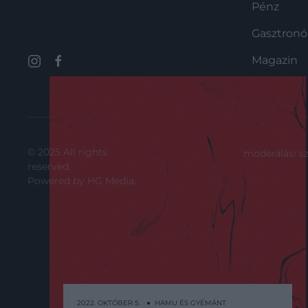
Pénz
Gasztron
Magazin
© 2025 All rights
moderálási s
reserved.
Powered by
HG Media
.
2022. OKTÓBER 5. ● HAMU ÉS GYÉMÁNT