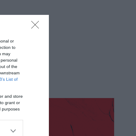
sonal or
ection to
ou may
 personal
out of the
 downstream
B’s List of
er and store
to grant or
ed purposes