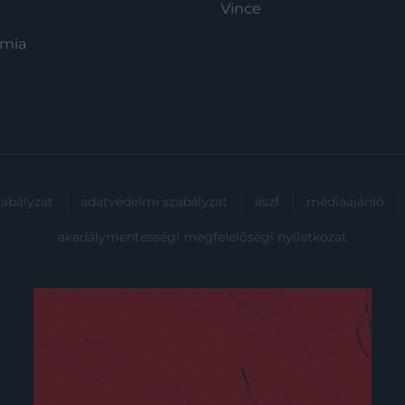
legérdekesebb megjelenéseit, hogy
Vince
mindig képben lehess!
ómia
zabályzat
adatvédelmi szabályzat
ászf
médiaajánló
akadálymentességi megfelelőségi nyilatkozat