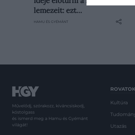
ideje előtúrni a régi
követhetetlenül sok zene jelenik
meg világszerte. Éppen ezért
lemezeit: ezt…
próbálunk segíteni az
HAMU ÉS GYÉMÁNT
eligazodásban: minden héten
összegyűjtjük az előző hét
legérdekesebb megjelenéseit, hogy
mindig képben lehess!
ROVATO
Kultúra
Művelődj, szórakozz, kíváncsiskodj,
kóstolgass
Tudomán
és ismerd meg a Hamu és Gyémánt
világát!
Utazás