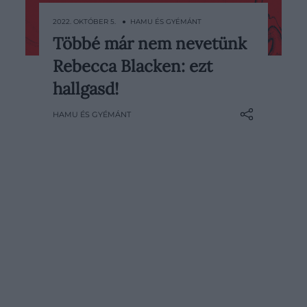
2022. OKTÓBER 5. ● HAMU ÉS GYÉMÁNT
Többé már nem nevetünk
Manapság minden egyes héten
Rebecca Blacken: ezt
követhetetlenül sok zene jelenik
meg világszerte. Éppen ezért
hallgasd!
próbálunk segíteni az
HAMU ÉS GYÉMÁNT
eligazodásban: minden héten
összegyűjtjük az előző hét
legérdekesebb megjelenéseit, hogy
mindig képben lehess!