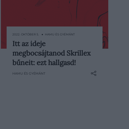
2022. OKTÓBER 5. ● HAMU ÉS GYÉMÁNT
Itt az ideje
Manapság minden egyes héten
megbocsájtanod Skrillex
követhetetlenül sok zene jelenik
meg világszerte. Éppen ezért
bűneit: ezt hallgasd!
próbálunk segíteni az
HAMU ÉS GYÉMÁNT
eligazodásban: minden héten
összegyűjtjük az előző hét
legérdekesebb megjelenéseit, hogy
mindig képben lehess!