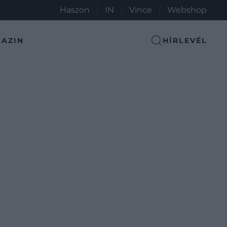
Haszon
IN
Vince
Webshop
AZIN
HÍRLEVÉL