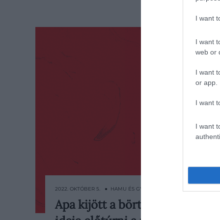
I want 
I want t
web or d
I want t
or app.
I want t
I want t
authenti
2022. OKTÓBER 5. ● HAMU ÉS GYÉMÁNT
Apa kijött a börtönből,
Manapság minden egyes héten