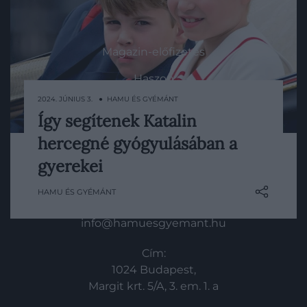
HG MEDIA
Magazin-előfizetés
Haszon
2024. JÚNIUS 3. ● HAMU ÉS GYÉMÁNT
In
Így segítenek Katalin
Ahogy arról mi is beszámoltunk, Katalin
Vince
hercegné gyógyulásában a
bejelentette, hogy az év elején a rák egy
meg nem nevezett formáját
gyerekei
KAPCSOLAT
diagnosztizálták nála. A hercegné
HAMU ÉS GYÉMÁNT
felépülésében pedig nyilvánvalóan fontos
Email:
szerepet játszanak a gyermekei.
info@hamuesgyemant.hu
Cím:
1024 Budapest,
Margit krt. 5/A, 3. em. 1. a