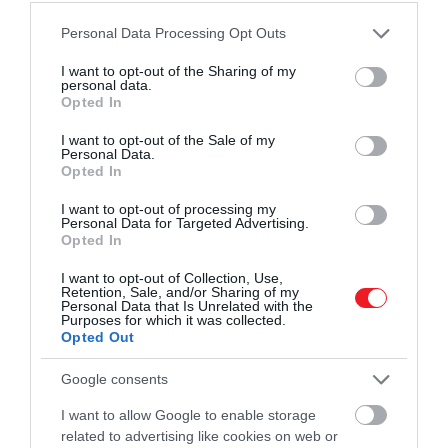
Please note that this website/app uses one or more Google
Personal Data Processing Opt Outs
services and may gather and store information including but
not limited to your visit or usage behaviour. You may click to
I want to opt-out of the Sharing of my
personal data.
grant or deny consent to Google and its third-party tags to
Opted In
use your data for below specified purposes in below Google
consent section.
I want to opt-out of the Sale of my
Personal Data.
Opted In
I want to opt-out of processing my
Personal Data for Targeted Advertising.
Opted In
I want to opt-out of Collection, Use,
Retention, Sale, and/or Sharing of my
Personal Data that Is Unrelated with the
Purposes for which it was collected.
Opted Out
Google consents
I want to allow Google to enable storage
related to advertising like cookies on web or