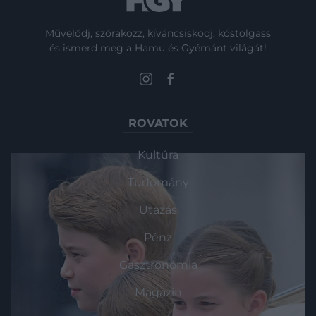
Művelődj, szórakozz, kíváncsiskodj, kóstolgass
és ismerd meg a Hamu és Gyémánt világát!
ROVATOK
Kultúra
Tudomány
Utazás
Pénz
Gasztronómia
Magazin