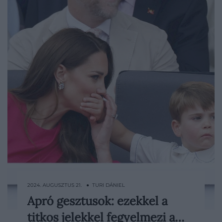
2024. AUGUSZTUS 21. ● TURI DÁNIEL
Apró gesztusok: ezekkel a
Katalin és a gyermekei kapcsolata
titkos jelekkel fegyelmezi a…
köztudottan különleges. Elsősorban abból