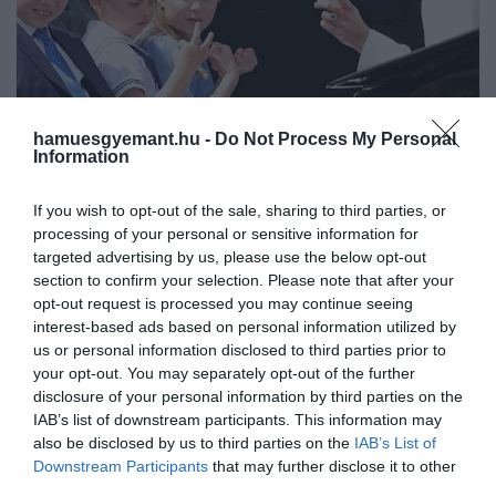
hamuesgyemant.hu -
Do Not Process My Personal
Information
2024. JÚLIUS 7. ● HAMU ÉS GYÉMÁNT
If you wish to opt-out of the sale, sharing to third parties, or
Ezért nem látogatták meg
processing of your personal or sensitive information for
2024-re a brit királyi család rendkívül
gyermekei a kórházban
targeted advertising by us, please use the below opt-out
nehéz évként emlékszik majd vissza:
section to confirm your selection. Please note that after your
Károly király és Katalin hercegné
lábadozó…
opt-out request is processed you may continue seeing
rákbetegsége sokkolta a világot, Vilmos és
interest-based ads based on personal information utilized by
HAMU ÉS GYÉMÁNT
3 gyermekük pedig minden eddiginél
us or personal information disclosed to third parties prior to
embert próbálóbb időszakot élnek meg. A
your opt-out. You may separately opt-out of the further
hírek szerint azonban György, Sarolta és
disclosure of your personal information by third parties on the
IAB’s list of downstream participants. This information may
Lajos is jól vannak – mindezt…
also be disclosed by us to third parties on the
IAB’s List of
Downstream Participants
that may further disclose it to other
third parties.