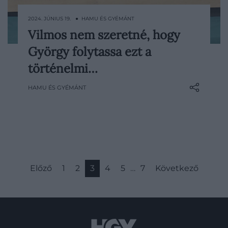
2024. JÚNIUS 19. ● HAMU ÉS GYÉMÁNT
Vilmos nem szeretné, hogy
Vilmos herceg nem feltétlenül szeretné,
György folytassa ezt a
ha legidősebb fia, a 10 éves György herceg
az ő nyomdokaiba lépne, amikor felnő.
történelmi…
HAMU ÉS GYÉMÁNT
Előző
1
2
3
4
5
…
7
Következő