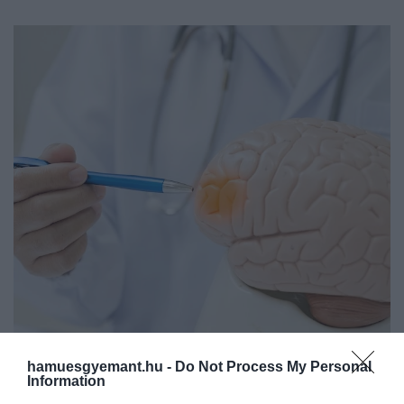
2024. NOVEMBER 7. ● TURI DÁNIEL
hamuesgyemant.hu -
Do Not Process My Personal
Information
Rekord: a világ legnagyobb
Minden idők legnagyobb térfogatú és