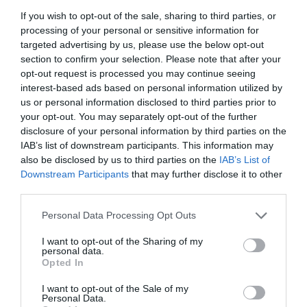
agya kétszerese volt az
egyben legnehezebb emberi agyával egy
If you wish to opt-out of the sale, sharing to third parties, or
processing of your personal or sensitive information for
19. századi holland férfi rendelkezett, aki
átlagos…
targeted advertising by us, please use the below opt-out
azonban épp emiatt súlyos
section to confirm your selection. Please note that after your
TURI DÁNIEL
betegségekben szenvedett, majd alig 21
opt-out request is processed you may continue seeing
évesen elhunyt.
interest-based ads based on personal information utilized by
us or personal information disclosed to third parties prior to
your opt-out. You may separately opt-out of the further
disclosure of your personal information by third parties on the
IAB’s list of downstream participants. This information may
also be disclosed by us to third parties on the
IAB’s List of
Downstream Participants
that may further disclose it to other
third parties.
Please note that this website/app uses one or more Google
Personal Data Processing Opt Outs
services and may gather and store information including but
not limited to your visit or usage behaviour. You may click to
I want to opt-out of the Sharing of my
personal data.
grant or deny consent to Google and its third-party tags to
Opted In
use your data for below specified purposes in below Google
consent section.
I want to opt-out of the Sale of my
Personal Data.