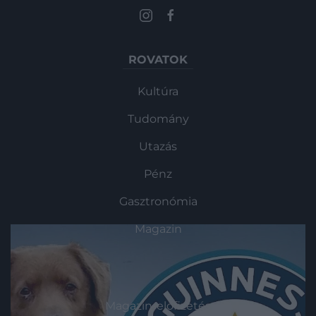
ROVATOK
Kultúra
Tudomány
Utazás
Pénz
Gasztronómia
Magazin
HG MEDIA
Magazin-előfizetés