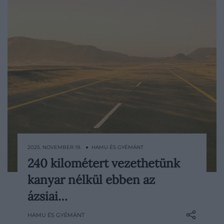
2025. NOVEMBER 19. ● HAMU ÉS GYÉMÁNT
240 kilométert vezethetünk
A közúti közlekedésben magától
kanyar nélkül ebben az
értetődőnek tűnik, hogy időről időre
kormányoznunk kell. Szaúd-Arábiában
ázsiai…
azonban létezik egy olyan autópálya-
HAMU ÉS GYÉMÁNT
szakasz, ahol ez a művelet két órán át