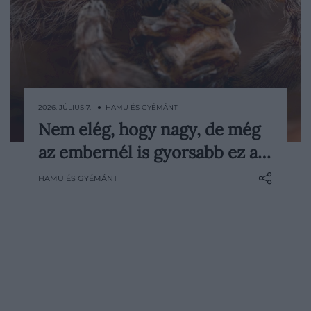
2026. JÚLIUS 7. ● HAMU ÉS GYÉMÁNT
Nem elég, hogy nagy, de még
Egy friss kutatás szerint egy ausztráliai
az embernél is gyorsabb ez a…
vadászpók lehet a világ leggyorsabban
futó pókja: majdnem 3,6 métert tett meg
HAMU ÉS GYÉMÁNT
másodpercenként, vagyis elég gyors
ahhoz, hogy utolérjen egy kocogó
embert.