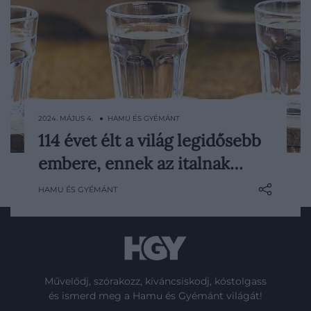
2024. MÁJUS 4. ● HAMU ÉS GYÉMÁNT
114 évet élt a világ legidősebb
A világ legidősebb embere, a venezuelai
embere, ennek az italnak…
Juan Vicente Pérez Mora egy hónappal a
115. születésnapja előtt hunyt el. Hosszú
HAMU ÉS GYÉMÁNT
életét elmondása szerint egy dél-amerikai
italfajtának, az aguardientének is
köszönhette.
Művelődj, szórakozz, kíváncsiskodj, kóstolgass
és ismerd meg a Hamu és Gyémánt világát!