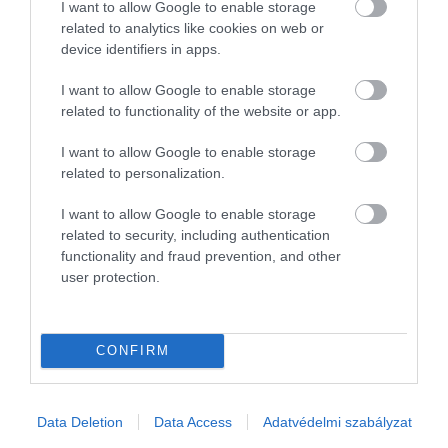
I want to allow Google to enable storage
related to analytics like cookies on web or
device identifiers in apps.
I want to allow Google to enable storage
related to functionality of the website or app.
I want to allow Google to enable storage
related to personalization.
2024. AUGUSZTUS 14. ● TURI DÁNIEL
I want to allow Google to enable storage
Gyönyörű tájakon halad át a
related to security, including authentication
Sokakat már egy többórás repülőút is
világ leghosszabb, 102 órás…
functionality and fraud prevention, and other
képes megviselni, hiszen órákon át
user protection.
egyhelyben ülni nem túl szórakoztató
TURI DÁNIEL
dolog, ráadásul egészségügyi
szempontból is rossz hatással lehet a
CONFIRM
szervezetre. Nekik semmiképpen nem
ajánljuk azt a Dél-Amerikában üzemelő
buszjáratot, amely négy napon keresztül
Data Deletion
Data Access
Adatvédelmi szabályzat
szeli…