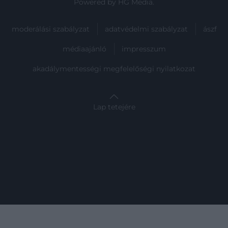
Powered by
HG Media
.
moderálási szabályzat
adatvédelmi szabályzat
ászf
médiaajánló
impresszum
akadálymentességi megfelelőségi nyilatkozat
Lap tetejére