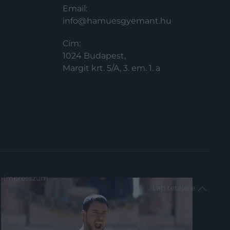
Email:
info@hamuesgyemant.hu
Cím:
1024 Budapest,
Margit krt. 5/A, 3. em. 1. a
impresszum
Lap tetejére