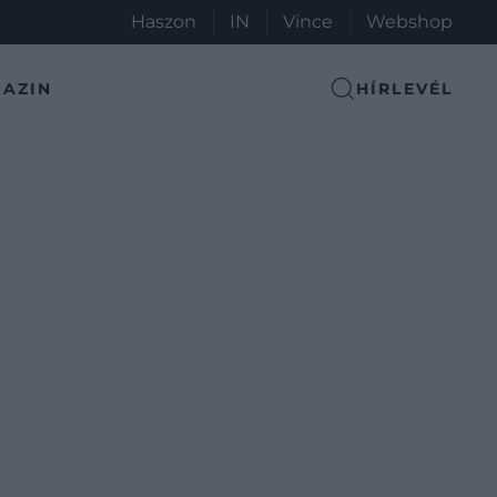
Haszon
IN
Vince
Webshop
AZIN
HÍRLEVÉL