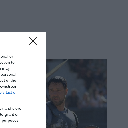
sonal or
ection to
ou may
 personal
out of the
 downstream
B’s List of
er and store
to grant or
ed purposes