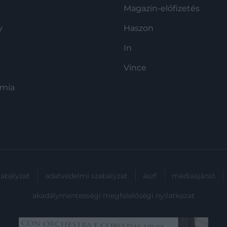
be:
Magazin-előfizetés
y
Haszon
In
Vince
ómia
zabályzat
adatvédelmi szabályzat
ászf
médiaajánló
akadálymentességi megfelelőségi nyilatkozat