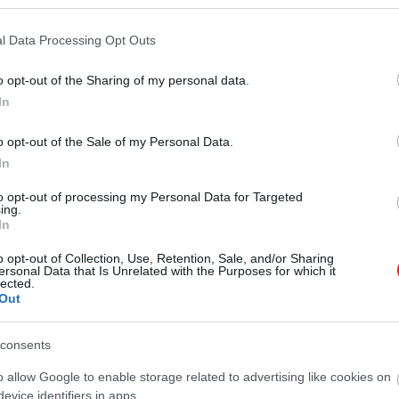
l Data Processing Opt Outs
2024. JÚLIUS 24. ● HAMU ÉS GYÉMÁNT
Ezt gondolja Russell
o opt-out of the Sharing of my personal data.
Ridley Scott Gladiátor című filmje
Crowe az új Gladiátor-
In
messze nem Russell Crowe első
szerepe volt, azonban egyértelműen
filmről
o opt-out of the Sale of my Personal Data.
karrierje huszadik munkájának
In
HAMU ÉS GYÉMÁNT
köszönheti, hogy sztárrá vált. A
filmben szereplő karaktere sorsát
to opt-out of processing my Personal Data for Targeted
ing.
tekintve nem meglepő, hogy nincs
In
benne az idén megjelenő második
o opt-out of Collection, Use, Retention, Sale, and/or Sharing
részben, amiről egy friss interjúban…
ersonal Data that Is Unrelated with the Purposes for which it
lected.
Out
consents
o allow Google to enable storage related to advertising like cookies on
evice identifiers in apps.