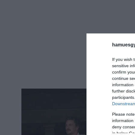
hamuesgy
If you wish 
sensitive in
confirm you
continue se
information 
further disc
participants
Downstream 
Please note
information 
deny consent
in below Go