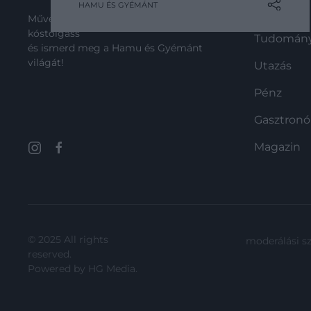
HAMU ÉS GYÉMÁNT
Kultúra
Művelődj, szórakozz, kíváncsiskodj,
kóstolgass
Tudomán
és ismerd meg a Hamu és Gyémánt
világát!
Utazás
Pénz
Gasztron
Magazin
© 2025 All rights
moderálási s
reserved.
Powered by
HG Media
.