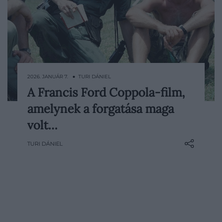
2026. JANUÁR 7. ● TURI DÁNIEL
A Francis Ford Coppola-film,
Kevés alkotás készült úgy Hollywood
amelynek a forgatása maga
történetében, hogy közben szinte
minden összeomlott körülötte. Az
volt…
Apokalipszis most nemcsak a vietnámi
TURI DÁNIEL
háború egyik legnagyobb hatású filmes
feldolgozása lett, hanem egy olyan
produkció is, aminek a forgatása
hónapokon át…