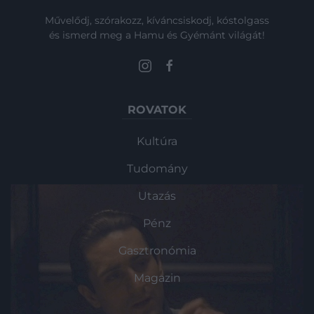
Művelődj, szórakozz, kíváncsiskodj, kóstolgass
és ismerd meg a Hamu és Gyémánt világát!
ROVATOK
Kultúra
Tudomány
Utazás
Pénz
Gasztronómia
Magazin