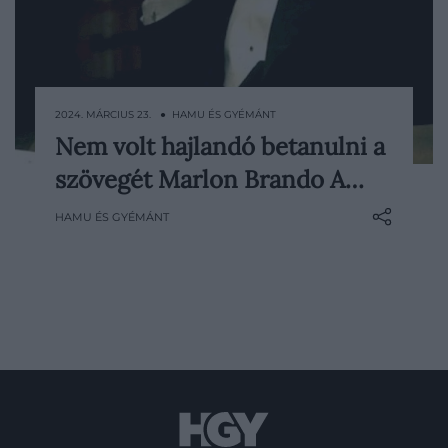
2024. MÁRCIUS 23. ● HAMU ÉS GYÉMÁNT
Nem volt hajlandó betanulni a
Noha mára egyértelműen minden idők
szövegét Marlon Brando A…
egyik legjobb filmjeként tartják számon A
Keresztapát, nem volt zökkenőmentes a
HAMU ÉS GYÉMÁNT
forgatás. Marlon Brandóval is meggyűlt a
stáb baja.