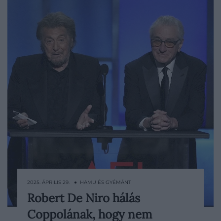
2025. ÁPRILIS 29. ● HAMU ÉS GYÉMÁNT
Robert De Niro hálás
Bár Robert De Niro A keresztapa első
Coppolának, hogy nem
részében nem kapott szerepet, a