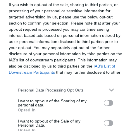
If you wish to opt-out of the sale, sharing to third parties, or
processing of your personal or sensitive information for
targeted advertising by us, please use the below opt-out
2024. OKTÓBER 14. ● HAMU ÉS GYÉMÁNT
section to confirm your selection. Please note that after your
5 kihagyhatatlan film, ami
opt-out request is processed you may continue seeing
A világ talán legrangosabb filmes
sztárrendezőktől érkezik a…
interest-based ads based on personal information utilized by
rendezvényét, a Cannes-i Filmfesztivált
us or personal information disclosed to third parties prior to
2024-ben május 14. és május 25. között
your opt-out. You may separately opt-out of the further
HAMU ÉS GYÉMÁNT
tartják majd meg. A 77. versenyfilm-zsűrit
disclosure of your personal information by third parties on the
a fesztivál történetének 13. női elnökeként
IAB’s list of downstream participants. This information may
a Barbie rendezője, Greta Gerwig vezeti
also be disclosed by us to third parties on the
IAB’s List of
Downstream Participants
that may further disclose it to other
majd, a nemrég közzétett programban
third parties.
pedig rengeteg…
Please note that this website/app uses one or more Google
Personal Data Processing Opt Outs
services and may gather and store information including but
not limited to your visit or usage behaviour. You may click to
I want to opt-out of the Sharing of my
personal data.
grant or deny consent to Google and its third-party tags to
Opted In
use your data for below specified purposes in below Google
consent section.
I want to opt-out of the Sale of my
Personal Data.
Opted In