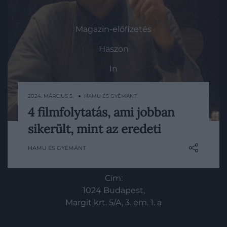
HG MEDIA
Magazin-előfizetés
Haszon
In
Vince
2024. MÁRCIUS 5. ● HAMU ÉS GYÉMÁNT
4 filmfolytatás, ami jobban
Sajnos számtalan remek film kapott
KAPCSOLAT
sikerült, mint az eredeti
méltatlan folytatást. Azonban nem
minden sequel szükségszerűen rossz –
Email:
HAMU ÉS GYÉMÁNT
összeszedtünk most négy esetet, ahol a
info@hamuesgyemant.hu
második (vagy éppen harmadik) rész
Cím:
könnyedén felveszi a versenyt az elsővel!
1024 Budapest,
Margit krt. 5/A, 3. em. 1. a