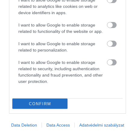
I want to allow Google to enable storage
related to analytics like cookies on web or
2024. AUGUSZTUS 11. ● HAMU ÉS GYÉMÁNT
device identifiers in apps.
4 filmforgatás, ami majdnem
Nagyszabású filmet készíteni korántsem
I want to allow Google to enable storage
tragédiával végződött
related to functionality of the website or app.
veszélytelen – erre világít rá Halyna
Hutchins 2021-es tragédiája is Alec
HAMU ÉS GYÉMÁNT
I want to allow Google to enable storage
Baldwin Rust című filmjének forgatásán.
related to personalization.
Most mutatunk 4 olyan filmet, amelynek
felvétele közben csak egy hajszálon múlt
I want to allow Google to enable storage
egy-egy színész élete.
related to security, including authentication
functionality and fraud prevention, and other
user protection.
CONFIRM
Data Deletion
Data Access
Adatvédelmi szabályzat