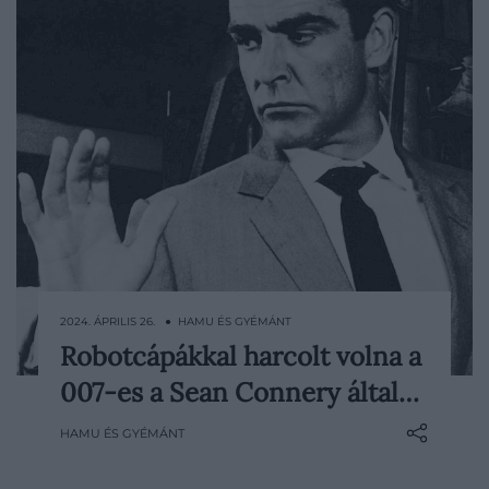
2024. ÁPRILIS 26. ● HAMU ÉS GYÉMÁNT
Robotcápákkal harcolt volna a
Sean Connery nemcsak színészként bújt
007-es a Sean Connery által…
a 007-es ügynök bőrébe, de egyszer
forgatókönyvet is írt egy James Bond-
HAMU ÉS GYÉMÁNT
filmhez. Terve örökre a fiókban maradt, és
talán jobb is így: a brit színészlegenda