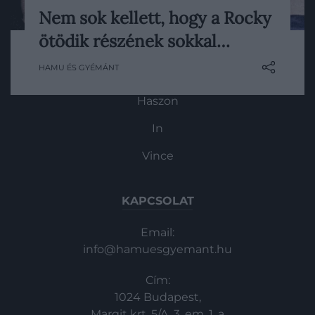
Nem sok kellett, hogy a Rocky
Sylvester Stallone teljesen máshogy
ötödik részének sokkal…
HG MEDIA
akarta befejezni a Rocky-széria ötödik
részét, ám a stúdió végül közbeszólt.
HAMU ÉS GYÉMÁNT
Magazin-előfizetés
Haszon
In
Vince
KAPCSOLAT
Email:
info@hamuesgyemant.hu
Cím:
1024 Budapest,
Margit krt. 5/A, 3. em. 1. a