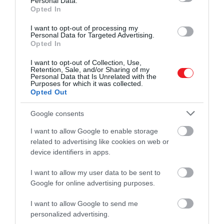
Personal Data.
Opted In
I want to opt-out of processing my
Personal Data for Targeted Advertising.
Opted In
2024. FEBRUÁR 17. ● HAMU ÉS GYÉMÁNT
Akár 5 Avatar-film is jöhet
I want to opt-out of Collection, Use,
Az Avatar 2009-es megjelenésével
Retention, Sale, and/or Sharing of my
még, James Cameronnak
Personal Data that Is Unrelated with the
teljesen új dimenziót nyitott a
Purposes for which it was collected.
Opted Out
mozgóképek világában. James Cameron
azonban…
azóta elkészítette a film folytatását, 2024
Google consents
HAMU ÉS GYÉMÁNT
decemberében pedig érkezik majd a
na'vik univerzumának harmadik része is. A
I want to allow Google to enable storage
direktor ezt követően sem állna meg,
related to advertising like cookies on web or
device identifiers in apps.
feltételei azonban vannak.
I want to allow my user data to be sent to
Google for online advertising purposes.
I want to allow Google to send me
personalized advertising.