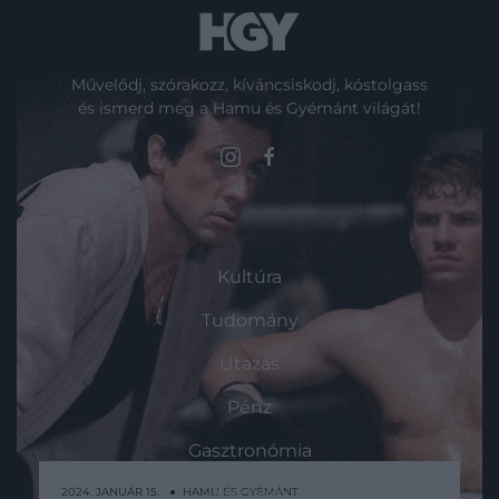
Művelődj, szórakozz, kíváncsiskodj, kóstolgass
és ismerd meg a Hamu és Gyémánt világát!
ROVATOK
Kultúra
Tudomány
Utazás
Pénz
Gasztronómia
Magazin
2024. JANUÁR 15. ● HAMU ÉS GYÉMÁNT