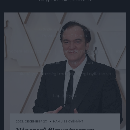
© 2025 All rights reserved.
Powered by
HG Media
.
moderálási szabályzat
adatvédelmi szabályzat
ászf
médiaajánló
impresszum
akadálymentességi megfelelőségi nyilatkozat
Lap tetejére
2023. DECEMBER 27. ● HAMU ÉS GYÉMÁNT