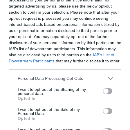
targeted advertising by us, please use the below opt-out
2025. MÁJUS 25. ● HAMU ÉS GYÉMÁNT
section to confirm your selection. Please note that after your
A zseniális fóliás trükk, amivel
opt-out request is processed you may continue seeing
A tojás egy igazán sokoldalú alapanyag –
tökéletes buggyantott…
interest-based ads based on personal information utilized by
rengetegféleképpen elkészíthető és
us or personal information disclosed to third parties prior to
nemcsak finom, hanem remek
your opt-out. You may separately opt-out of the further
HAMU ÉS GYÉMÁNT
fehérjeforrás is. Bár vannak egyszerűbb
disclosure of your personal information by third parties on the
főzési módszerek, mint a buggyantás,
IAB’s list of downstream participants. This information may
mégis van valami különleges abban a
also be disclosed by us to third parties on the
IAB’s List of
Downstream Participants
that may further disclose it to other
folyós sárgájában, ami miatt újra és újra
third parties.
visszatérünk hozzá. Szerencsére van egy…
Please note that this website/app uses one or more Google
Personal Data Processing Opt Outs
services and may gather and store information including but
not limited to your visit or usage behaviour. You may click to
I want to opt-out of the Sharing of my
personal data.
grant or deny consent to Google and its third-party tags to
Opted In
use your data for below specified purposes in below Google
consent section.
I want to opt-out of the Sale of my
Personal Data.
Opted In
I want to opt-out of processing my