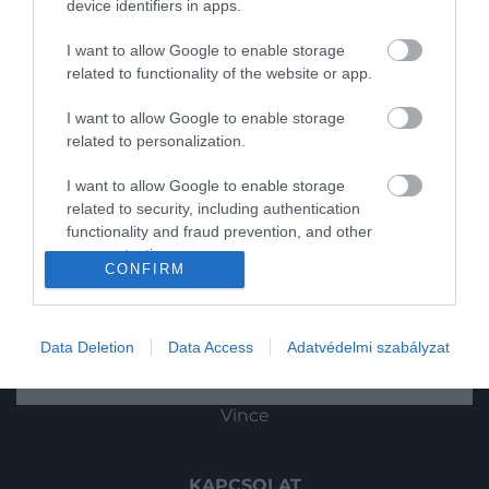
device identifiers in apps.
Utazás
I want to allow Google to enable storage
related to functionality of the website or app.
Pénz
I want to allow Google to enable storage
Gasztronómia
related to personalization.
Magazin
I want to allow Google to enable storage
related to security, including authentication
functionality and fraud prevention, and other
HG MEDIA
2023. MÁJUS 8. ● HAMU ÉS GYÉMÁNT
user protection.
CONFIRM
Az alufólia használata káros
Magazin-előfizetés
Bárki, aki sütött már halat, zöldséget, vagy
lehet az egészségünkre?
próbálta a húst szaftosan tartani, esetleg
Haszon
Data Deletion
Data Access
Adatvédelmi szabályzat
csomagolt szendvicset valószínűleg
HAMU ÉS GYÉMÁNT
In
használt már alufóliát. A világ számos
otthonában használják előszeretettel már
Vince
évtizedek óta, de az interneten pár napja
felröppent egy kisebb hírverés arról, hogy
káros lehet…
KAPCSOLAT