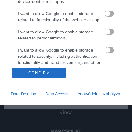
device identifiers in apps.
Utazás
I want to allow Google to enable storage
related to functionality of the website or app.
Pénz
I want to allow Google to enable storage
Gasztronómia
related to personalization.
Magazin
I want to allow Google to enable storage
related to security, including authentication
2023. SZEPTEMBER 12. ● HAMU ÉS GYÉMÁNT
functionality and fraud prevention, and other
HG MEDIA
Lemerészkednél? Íme 5
user protection.
Sokan nem szívesen merészkednek le a
CONFIRM
csodaszép földalatti
Magazin-előfizetés
föld alá, hiszen a koromfekete sötétség és
bezártság teljesen érhető módon
látványosság
Haszon
eltántorító tud lenni. Mi viszont
Data Deletion
Data Access
Adatvédelmi szabályzat
HAMU ÉS GYÉMÁNT
összegyűjtöttünk több olyan földfelszín
In
alatt megbújó látványosságot, amelyek
Vince
lenyűgözőek és kevésbé ijesztőek.
KAPCSOLAT