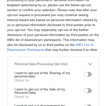
targeted advertising by us, please use the below opt-out
section to confirm your selection. Please note that after your
opt-out request is processed you may continue seeing
interest-based ads based on personal information utilized by
2024. AUGUSZTUS 19. ● TURI DÁNIEL
us or personal information disclosed to third parties prior to
Lenyűgözőek, látványosak,
your opt-out. You may separately opt-out of the further
A világon több mint 190 országban
lélegzetelállítóak – íme, a
disclosure of your personal information by third parties on the
találhatunk metróhálózatokat, ez
IAB’s list of downstream participants. This information may
nagyjából ezer metróvonalar és közel
világ…
also be disclosed by us to third parties on the
IAB’s List of
hatezer metróállomást foglal magában.
Downstream Participants
that may further disclose it to other
TURI DÁNIEL
Erről a föld alatti világról leggyakrabban a
third parties.
kosz, emberek tömege, a szürkeség és a
Please note that this website/app uses one or more Google
Personal Data Processing Opt Outs
zaj jut eszünkbe, pedig találunk köztük
services and may gather and store information including but
igazi gyöngyszemeket is. Vannak…
not limited to your visit or usage behaviour. You may click to
I want to opt-out of the Sharing of my
personal data.
grant or deny consent to Google and its third-party tags to
Opted In
use your data for below specified purposes in below Google
consent section.
I want to opt-out of the Sale of my
Personal Data.
Opted In
I want to opt-out of processing my