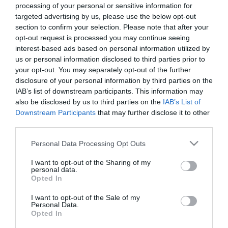
processing of your personal or sensitive information for
2026. FEBRUÁR 14. ● HAMU ÉS GYÉMÁNT
targeted advertising by us, please use the below opt-out
A fokhagymás-vajas focaccia,
section to confirm your selection. Please note that after your
A kenyérsütés sokak számára
opt-out request is processed you may continue seeing
ami után nem akarsz többé
idegeskedést, rosszul sikerült
interest-based ads based on personal information utilized by
végeredményt és felesleges időpazarlást
más…
us or personal information disclosed to third parties prior to
your opt-out. You may separately opt-out of the further
jelent, de ennek nem kell így lennie! Ez a
disclosure of your personal information by third parties on the
HAMU ÉS GYÉMÁNT
fokhagymás-vajas focaccia kívül
IAB’s list of downstream participants. This information may
aranybarnára sül, enyhén roppanós, belül
also be disclosed by us to third parties on the
IAB’s List of
viszont egészen elképesztően puha és…
Downstream Participants
that may further disclose it to other
third parties.
Please note that this website/app uses one or more Google
Personal Data Processing Opt Outs
services and may gather and store information including but
not limited to your visit or usage behaviour. You may click to
I want to opt-out of the Sharing of my
personal data.
grant or deny consent to Google and its third-party tags to
Opted In
use your data for below specified purposes in below Google
consent section.
I want to opt-out of the Sale of my
Personal Data.
Opted In