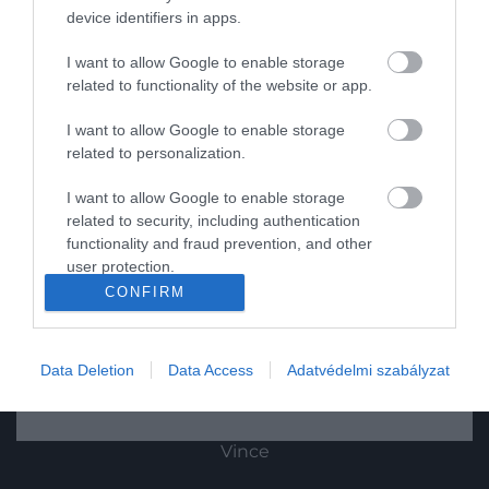
device identifiers in apps.
Tudomány
I want to allow Google to enable storage
Utazás
related to functionality of the website or app.
Pénz
I want to allow Google to enable storage
related to personalization.
Gasztronómia
I want to allow Google to enable storage
Magazin
related to security, including authentication
functionality and fraud prevention, and other
user protection.
HG MEDIA
2024. MÁRCIUS 13. ● HAMU ÉS GYÉMÁNT
CONFIRM
Mindenki imádja az olasz
Magazin-előfizetés
A klasszikus olasz focaccia egy olyan étel,
lepénykenyeret – így készíts…
amelyet könnyedén el lehet készíteni
Haszon
Data Deletion
Data Access
Adatvédelmi szabályzat
otthon, és garantáltan elvarázsol
HAMU ÉS GYÉMÁNT
In
mindenkit. Ha még sosem próbáltuk, ne
aggódjunk, mert a következő recept
Vince
biztosan hatalmas sikerélmény lesz!