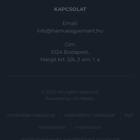
KAPCSOLAT
Email:
info@hamuesgyemant.hu
Cím:
1024 Budapest,
Margit krt. 5/A, 3. em. 1. a
© 2025 All rights reserved.
Powered by
HG Media
.
moderálási szabályzat
adatvédelmi szabályzat
ászf
médiaajánló
impresszum
akadálymentességi megfelelőségi nyilatkozat