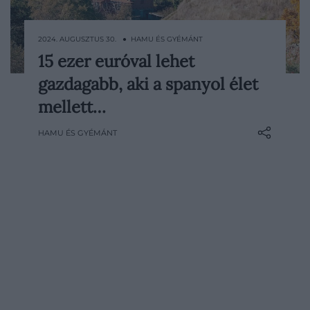
2024. AUGUSZTUS 30. ● HAMU ÉS GYÉMÁNT
15 ezer euróval lehet
Bár néhány spanyol városban küzdenek a
gazdagabb, aki a spanyol élet
tömegturizmus ellen, a Portugáliával
határos Extremadura térségében
mellett…
szívesen látják a külföldieket. A régió
HAMU ÉS GYÉMÁNT
egyike Spanyolország kevésbé frekventált
területeinek, éppen állami támogatással
próbálják elcsábítani azokat, akik szívesen
költöznének az ország…