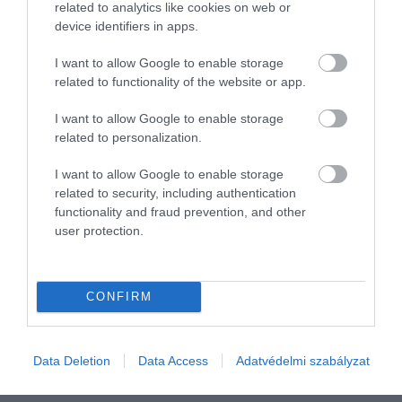
A népszerű utazási portál, a Kiwi idén is
related to analytics like cookies on web or
4 millió forintot ajánlanak…
meghirdette a 12 World Travel Hacker
device identifiers in apps.
néven futó kampányát, melynek keretein
HAMU ÉS GYÉMÁNT
I want to allow Google to enable storage
belül olyan lelkes fiatalokat keresnek, akik
related to functionality of the website or app.
vállalnák, hogy négy héten keresztül
bejárják a világot.
I want to allow Google to enable storage
related to personalization.
I want to allow Google to enable storage
related to security, including authentication
functionality and fraud prevention, and other
user protection.
CONFIRM
Data Deletion
Data Access
Adatvédelmi szabályzat