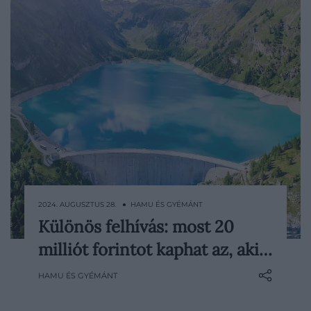
2024. AUGUSZTUS 28. ● HAMU ÉS GYÉMÁNT
Különös felhívás: most 20
Érdekes pályázatot indítottak el a svájci
milliót forintot kaphat az, aki…
hatóságok augusztus közepén: mintegy
20 millió forintnak megfelelő svájci frankot
HAMU ÉS GYÉMÁNT
nyerhet az a három személy, akik egy
hatékony és környezetbarát megoldással