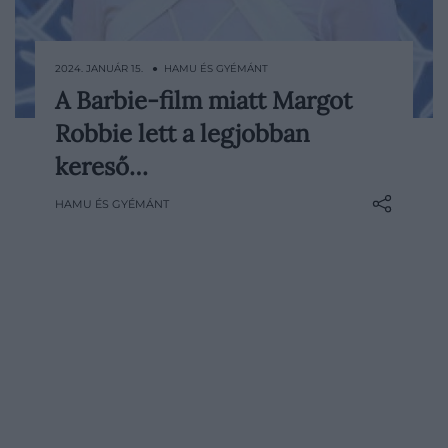
2024. JANUÁR 15. ● HAMU ÉS GYÉMÁNT
A Barbie-film miatt Margot
Margot Robbie 12,5 millió dollárt (4,9
Robbie lett a legjobban
milliárd forint) keresett a várva várt
Barbie-filmmel, ezzel ő lett a legjobban
kereső…
fizetett színésznő Hollywoodban.
HAMU ÉS GYÉMÁNT