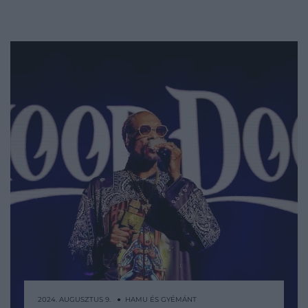
2024. AUGUSZTUS 9. ● HAMU ÉS GYÉMÁNT