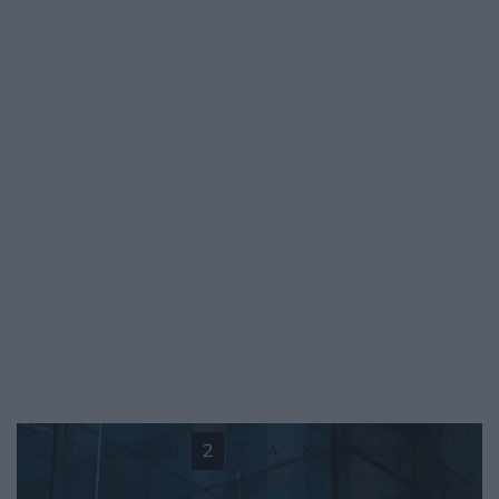
Előző
1
2
3
4
Következő