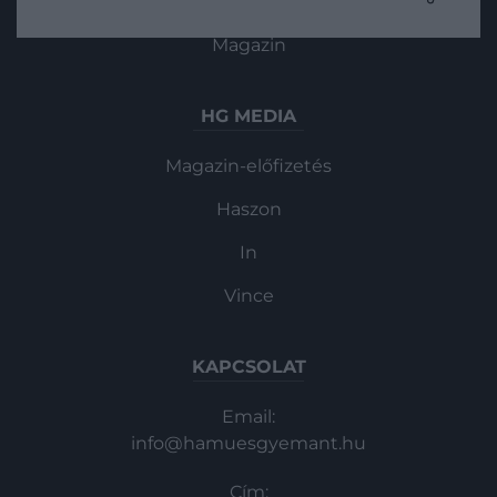
Gasztronómia
haszonkulcsa szárnyal.
Magazin
HG MEDIA
Magazin-előfizetés
Haszon
In
Vince
KAPCSOLAT
Email:
info@hamuesgyemant.hu
Cím: