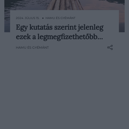
2024. JÚLIUS 15. ● HAMU ÉS GYÉMÁNT
Egy kutatás szerint jelenleg
Az Internations legújabb felméréséből
ezek a legmegfizethetőbb…
kiderült, hogy a világ mely országaiban
legolcsóbb az élet a külföldiek szerint.
HAMU ÉS GYÉMÁNT