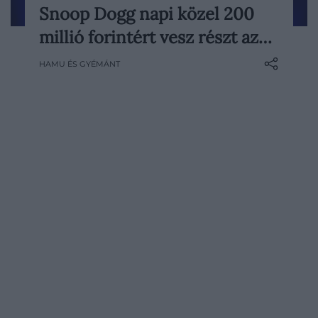
Snoop Dogg napi közel 200
Sokak szerint Snoop Dogg a párizsi
millió forintért vesz részt az…
olimpia igazi nyertese – az NBC-nél
tudósítóként tevékenykedő 52 éves
HAMU ÉS GYÉMÁNT
rapper ugyanis napi félmillió dollárt keres,
írja a Robb Report.