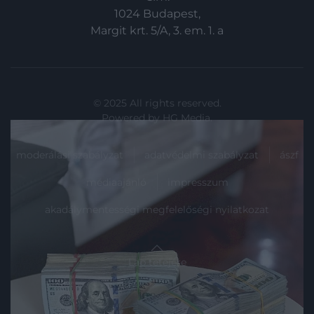
1024 Budapest,
Margit krt. 5/A, 3. em. 1. a
© 2025 All rights reserved.
Powered by
HG Media
.
moderálási szabályzat
adatvédelmi szabályzat
ászf
médiaajánló
impresszum
akadálymentességi megfelelőségi nyilatkozat
Lap tetejére