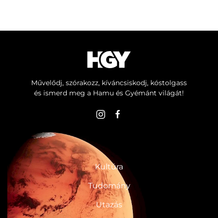
Művelődj, szórakozz, kíváncsiskodj, kóstolgass
és ismerd meg a Hamu és Gyémánt világát!
ROVATOK
Kultúra
Tudomány
Utazás