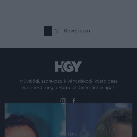
1
2
Következő
Művelődj, szórakozz, kíváncsiskodj, kóstolgass
és ismerd meg a Hamu és Gyémánt világát!
ROVATOK
Kultúra