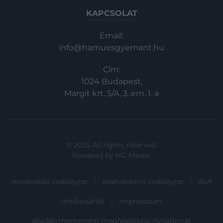
megannyi különös anekdotát lehetett
KAPCSOLAT
olvasni az ügyeiről, ezt a…
Email:
info@hamuesgyemant.hu
Cím:
1024 Budapest,
Margit krt. 5/A, 3. em. 1. a
© 2025 All rights reserved.
Powered by
HG Media
.
moderálási szabályzat
adatvédelmi szabályzat
ászf
médiaajánló
impresszum
akadálymentességi megfelelőségi nyilatkozat