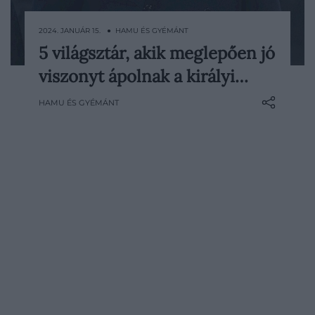
2024. JANUÁR 15. ● HAMU ÉS GYÉMÁNT
5 világsztár, akik meglepően jó
Könnyen gondolhatnánk, hogy a királyi
viszonyt ápolnak a királyi…
család tagjai csak és kizárólag
nemesekkel és előkelőségekkel
HAMU ÉS GYÉMÁNT
barátkoznak, ez azonban óriási tévedés.
Ennek apropóján az alábbi cikkben 5
olyan hírességet sorolunk fel, akik
kifejezetten jóban vannak a királyi család
valamelyik tagjával.