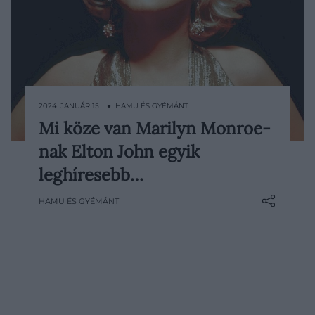
2024. JANUÁR 15. ● HAMU ÉS GYÉMÁNT
Mi köze van Marilyn Monroe-
Nem túlzás azt állítani, hogy Elton John
nak Elton John egyik
Candle In The Wind című dala, a
poptörténelem egyik legmegrázóbb
leghíresebb…
balladája. De vajon tényleg Marilyn
HAMU ÉS GYÉMÁNT
Monroe-ról szól a dal? Egy interjúban a dal
szövegírója mesélt erről.