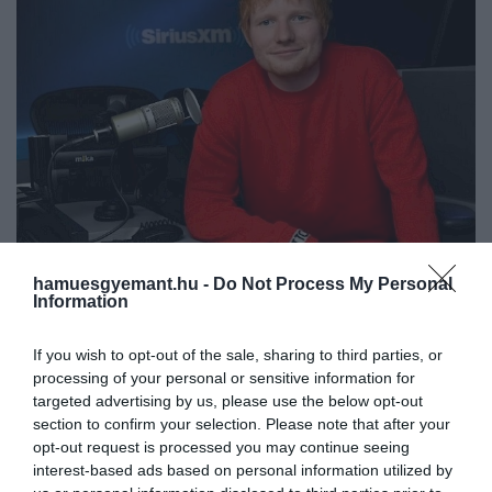
hamuesgyemant.hu -
Do Not Process My Personal
Information
2024. JANUÁR 15. ● HAMU ÉS GYÉMÁNT
Ed Sheeran és Elton John
If you wish to opt-out of the sale, sharing to third parties, or
Ed Sheeran és Elton John egy nagyon
processing of your personal or sensitive information for
három karácsonyi dalt írtak
komoly karácsonyi dobásra készülnek.
targeted advertising by us, please use the below opt-out
közösen
section to confirm your selection. Please note that after your
opt-out request is processed you may continue seeing
interest-based ads based on personal information utilized by
HAMU ÉS GYÉMÁNT