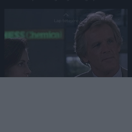
Lap tetejére
2023. JANUÁR 26. ● HAMU ÉS GYÉMÁNT
5 emlékezetes pillanat, amikor