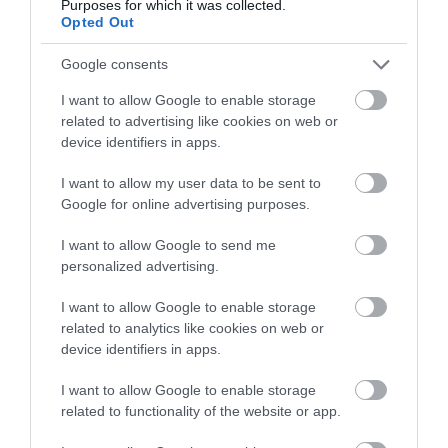
Purposes for which it was collected.
Opted Out
Google consents
I want to allow Google to enable storage
related to advertising like cookies on web or
device identifiers in apps.
I want to allow my user data to be sent to
Google for online advertising purposes.
I want to allow Google to send me
personalized advertising.
2024. JANUÁR 15. ● HAMU ÉS GYÉMÁNT
I want to allow Google to enable storage
Az ikon, aki nem sztár, hanem
related to analytics like cookies on web or
Zseni, szexszimbólum, bálvány. George
device identifiers in apps.
művész akart lenni – 5 éve…
Michaelt az elmúlt évtizedekben számos
I want to allow Google to enable storage
hasonló jelzővel illették, a 20. század egyik
HAMU ÉS GYÉMÁNT
related to functionality of the website or app.
legsikeresebb énekesének élete azonban
korántsem volt olyan álomszerű, mint