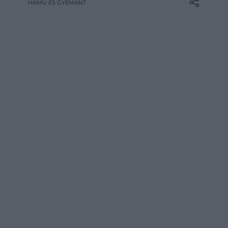
HAMU ÉS GYÉMÁNT
az estének. Legújabb díjával ugyanis
EGOT-státuszú művész lett, ezt a címet
pedig mindössze tizennyolcan tudhatták
eddig magukénak.