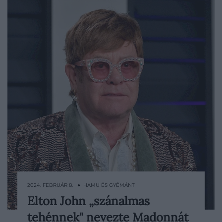
2024. FEBRUÁR 8. ● HAMU ÉS GYÉMÁNT
Elton John „szánalmas
A zenészek legtöbbször jogi vitákba
tehénnek" nevezte Madonnát
keverednek, azonban Elton John