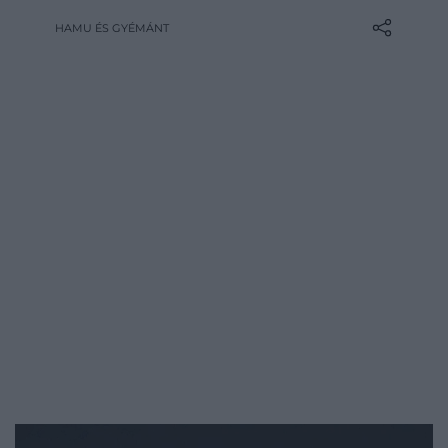
Madonna iránt táplált ellenségeskedése
HAMU ÉS GYÉMÁNT
látszólag a semmiből pattant ki. De vajon
min kaptak össze a nyolcvanas évek
ikonjai?