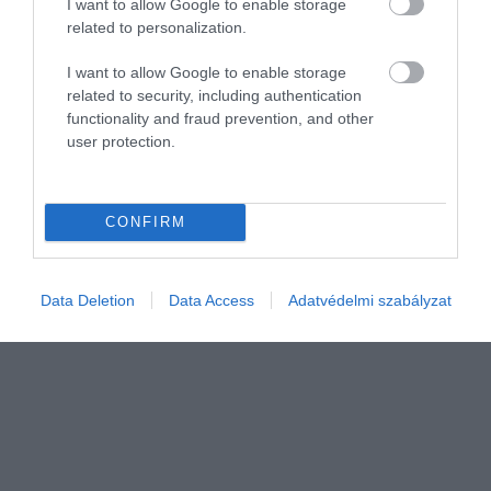
I want to allow Google to enable storage
amilyennek a rajongók elképzelték.
related to personalization.
Akármilyen nehéz is elhinni a Wham!
egykori énekese már öt éve…
I want to allow Google to enable storage
related to security, including authentication
functionality and fraud prevention, and other
user protection.
CONFIRM
Data Deletion
Data Access
Adatvédelmi szabályzat