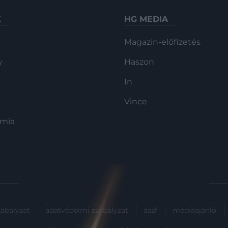
K
HG MEDIA
Magazin-előfizetés
y
Haszon
In
Vince
ómia
zabályzat
adatvédelmi szabályzat
ászf
médiaajánló