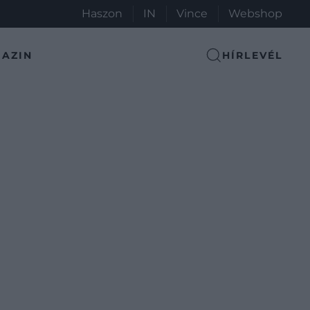
Haszon
IN
Vince
Webshop
AZIN
HÍRLEVÉL