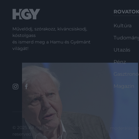
ROVATO
Kultúra
Művelődj, szórakozz, kíváncsiskodj,
kóstolgass
Tudomán
és ismerd meg a Hamu és Gyémánt
világát!
Utazás
Pénz
Gasztron
Magazin
© 2025 All rights
moderálási s
reserved.