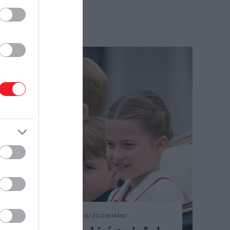
2025. MÁJUS 12. ● HAMU ÉS GYÉMÁNT