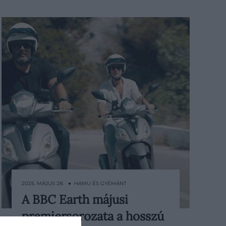
2025. MÁJUS 28. ● HAMU ÉS GYÉMÁNT
A BBC Earth májusi
Paddy McGuinness (aki a Bepillantás
premiersorozata a hosszú
a gyárak világába című sorozatból is