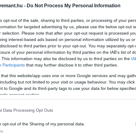
2025. AUGUSZTUS 4. ● HAMU ÉS GYÉMÁNT
emant.hu -
Do Not Process My Personal Information
Sokkoló: videón, ahogy
A BBC legújabb természetfilm-
saját utódai felfalják a
to opt-out of the sale, sharing to third parties, or processing of your per
sorozatának egyik jelenete nemcsak
formation for targeted advertising by us, please use the below opt-out s
a nézőket, de még Sir David
pókanyát
r selection. Please note that after your opt-out request is processed y
Attenborough-t is megrendítette. A
eing interest-based ads based on personal information utilized by us or
HAMU ÉS GYÉMÁNT
Parenthood (Szülőség) című
disclosed to third parties prior to your opt-out. You may separately opt-
dokumentumsorozatban először
losure of your personal information by third parties on the IAB’s list of
sikerült kamerával rögzíteni, ahogy
. This information may also be disclosed by us to third parties on the
IA
több mint ezer fiatal afrikai társas
Participants
that may further disclose it to other third parties.
pók (Stegodyphus dumicola) felfalja
 that this website/app uses one or more Google services and may gath
saját…
including but not limited to your visit or usage behaviour. You may click 
 to Google and its third-party tags to use your data for below specifi
ogle consent section.
l Data Processing Opt Outs
o opt-out of the Sharing of my personal data.
In