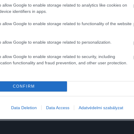
o allow Google to enable storage related to analytics like cookies on
evice identifiers in apps.
o allow Google to enable storage related to functionality of the website
o allow Google to enable storage related to personalization.
2024. JANUÁR 15. ● HAMU ÉS GYÉMÁNT
A 96 éves David
o allow Google to enable storage related to security, including
A BBC két különkiadást is sugározni
Attenborough még az
cation functionality and fraud prevention, and other user protection.
fog Sir David Attenborough
szereplésével idén karácsonykor –
idén jelentkezik 2…
erősítették meg a csatorna
HAMU ÉS GYÉMÁNT
illetékesei.
CONFIRM
Data Deletion
Data Access
Adatvédelmi szabályzat