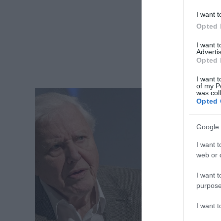
I want t
Opted 
I want 
Advertis
Opted 
I want t
of my P
was col
Opted 
Google 
I want t
web or d
I want t
purpose
I want 