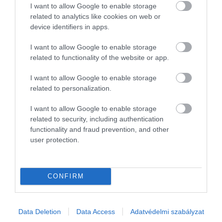
I want to allow Google to enable storage
related to analytics like cookies on web or
device identifiers in apps.
I want to allow Google to enable storage
related to functionality of the website or app.
I want to allow Google to enable storage
related to personalization.
I want to allow Google to enable storage
related to security, including authentication
functionality and fraud prevention, and other
user protection.
Művelődj, szórakozz, kíváncsiskodj, kóstolgass
CONFIRM
és ismerd meg a Hamu és Gyémánt világát!
Data Deletion
Data Access
Adatvédelmi szabályzat