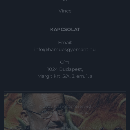
Vince
KAPCSOLAT
Email:
info@hamuesgyemant.hu
Cím:
1024 Budapest,
Margit krt. 5/A, 3. em. 1. a
© 2025 All rights reserved.
Powered by
HG Media
.
moderálási szabályzat
adatvédelmi szabályzat
ászf