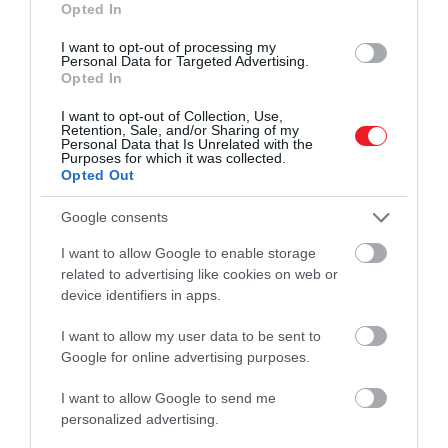
2025. ÁPRILIS 4. ● HAMU ÉS GYÉMÁNT
Opted In
Különleges estével ünnepli
Emlékekkel, történetekkel és nevetéssel
I want to opt-out of processing my
90. születésnapját Csányi
Personal Data for Targeted Advertising.
tiszteleg Csányi Vilmos kivételes életútja
Opted In
előtt az Open Books Kiadó.
Vilmos
I want to opt-out of Collection, Use,
Retention, Sale, and/or Sharing of my
HAMU ÉS GYÉMÁNT
Personal Data that Is Unrelated with the
Purposes for which it was collected.
Opted Out
Google consents
I want to allow Google to enable storage
related to advertising like cookies on web or
device identifiers in apps.
I want to allow my user data to be sent to
Google for online advertising purposes.
I want to allow Google to send me
personalized advertising.