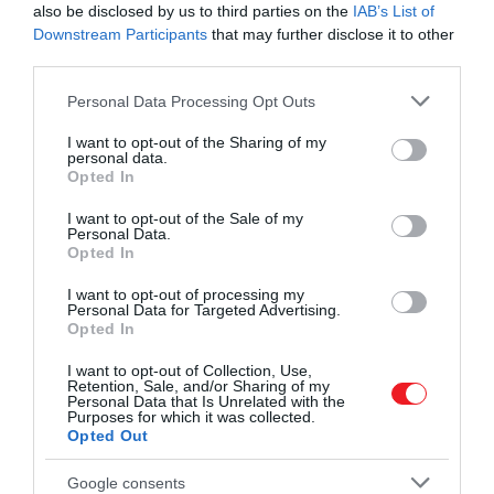
also be disclosed by us to third parties on the
IAB’s List of
Downstream Participants
that may further disclose it to other
third parties.
Please note that this website/app uses one or more Google
Personal Data Processing Opt Outs
services and may gather and store information including but
not limited to your visit or usage behaviour. You may click to
I want to opt-out of the Sharing of my
personal data.
grant or deny consent to Google and its third-party tags to
Opted In
use your data for below specified purposes in below Google
consent section.
I want to opt-out of the Sale of my
Personal Data.
Opted In
I want to opt-out of processing my
Personal Data for Targeted Advertising.
Opted In
I want to opt-out of Collection, Use,
Retention, Sale, and/or Sharing of my
Personal Data that Is Unrelated with the
Purposes for which it was collected.
Opted Out
Google consents