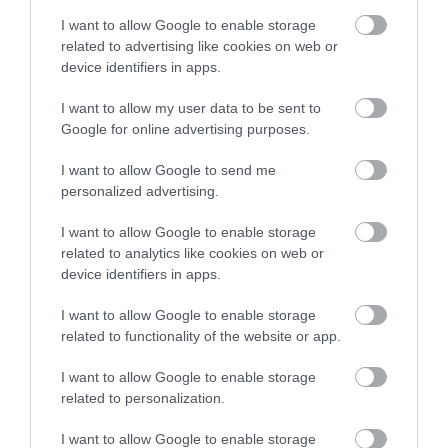
I want to allow Google to enable storage
related to advertising like cookies on web or
device identifiers in apps.
I want to allow my user data to be sent to
Google for online advertising purposes.
2023. MÁJUS 14. ● KOVÁCS EMESE
I want to allow Google to send me
Mark Twaintől Agatha
personalized advertising.
A korábban kiadott médiumok
Christie-ig − 5
szerkesztése nem újkeletű dolog.
I want to allow Google to enable storage
related to analytics like cookies on web or
könyvklasszikus…
device identifiers in apps.
KOVÁCS EMESE
I want to allow Google to enable storage
related to functionality of the website or app.
I want to allow Google to enable storage
Művelődj, szórakozz, kíváncsiskodj, kóstolgass
related to personalization.
és ismerd meg a Hamu és Gyémánt világát!
I want to allow Google to enable storage