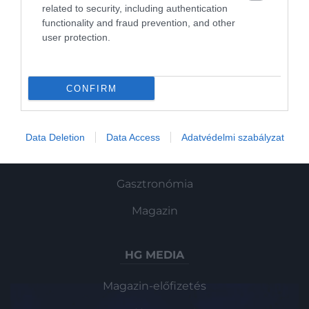
related to security, including authentication
functionality and fraud prevention, and other
user protection.
ROVATOK
Kultúra
CONFIRM
Tudomány
Utazás
Data Deletion
Data Access
Adatvédelmi szabályzat
Pénz
Gasztronómia
Magazin
HG MEDIA
Magazin-előfizetés