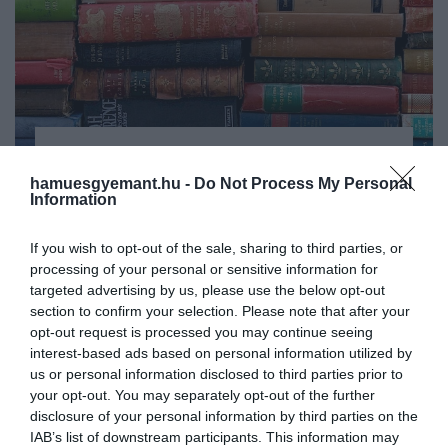
2025. AUGUSZTUS 30. ● OLÁH-BEBESI BORBÁLA
7 híres regény, amit túl
hamuesgyemant.hu -
Do Not Process My Personal
Mai világunkban a szó szabadsága, az
Information
botrányosnak tartottak a
irodalmi sokszínűség és az önkifejezés
alapvető értéknek számít, így sok olyan
maga…
If you wish to opt-out of the sale, sharing to third parties, or
könyv, amit egykor betiltottak vagy
processing of your personal or sensitive information for
targeted advertising by us, please use the below opt-out
OLÁH-BEBESI BORBÁLA
cenzúráztak, ma már alapműként él
section to confirm your selection. Please note that after your
tovább. Azonban ez nem volt mindig így:
opt-out request is processed you may continue seeing
a múlt században a társadalmi normák és
interest-based ads based on personal information utilized by
a politikai hatalmak gyakran…
us or personal information disclosed to third parties prior to
your opt-out. You may separately opt-out of the further
disclosure of your personal information by third parties on the
IAB’s list of downstream participants. This information may