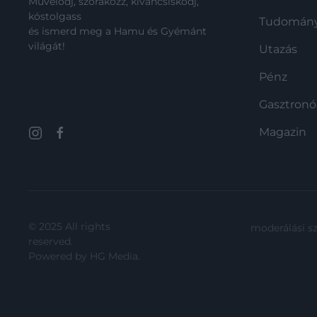
Művelődj, szórakozz, kíváncsiskodj,
kóstolgass
Tudomán
és ismerd meg a Hamu és Gyémánt
világát!
Utazás
Pénz
Gasztron
Magazin
© 2025 All rights
moderálási s
reserved.
Powered by
HG Media
.