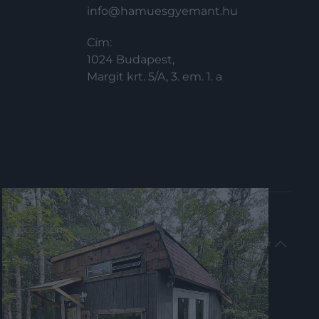
info@hamuesgyemant.hu
Cím:
1024 Budapest,
Margit krt. 5/A, 3. em. 1. a
impresszum
Lap tetejére