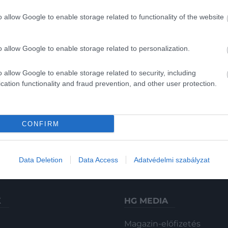
Titkos katonai
Manapság barátságos kertvárosi
létesítmény bújik meg a
o allow Google to enable storage related to functionality of the website
környékként gondolunk a Gellért-
hegyre, pedig a második
Gellért-hegy…
világháború idején kulcsfontosságú
o allow Google to enable storage related to personalization.
HAMU ÉS GYÉMÁNT
katonai intézmény működött itt.
Bemutatjuk a budapesti
o allow Google to enable storage related to security, including
Sziklaközpont történetét.
cation functionality and fraud prevention, and other user protection.
CONFIRM
Data Deletion
Data Access
Adatvédelmi szabályzat
K
HG MEDIA
Magazin-előfizetés