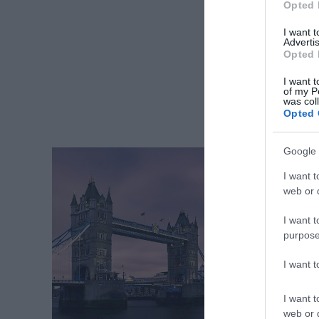
Opted 
I want 
Advertis
Opted 
I want t
of my P
was col
Opted 
Google 
I want t
web or d
I want t
purpose
I want 
I want t
web or d