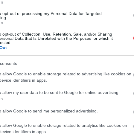
In
to opt-out of processing my Personal Data for Targeted
ing.
In
o opt-out of Collection, Use, Retention, Sale, and/or Sharing
ersonal Data that Is Unrelated with the Purposes for which it
lected.
Out
consents
o allow Google to enable storage related to advertising like cookies on
evice identifiers in apps.
o allow my user data to be sent to Google for online advertising
s.
to allow Google to send me personalized advertising.
o allow Google to enable storage related to analytics like cookies on
2024. ÁPRILIS 8. ● HAMU ÉS GYÉMÁNT
evice identifiers in apps.