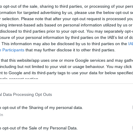
atomháború lehetőségét is
atombunkerrel
to opt-out of the sale, sharing to third parties, or processing of your per
emlegető kommunikáció miatt
formation for targeted advertising by us, please use the below opt-out s
TURI DÁNIEL
egyre többen aggódnak egy
r selection. Please note that after your opt-out request is processed y
lehetséges világháború
eing interest-based ads based on personal information utilized by us or
kirobbanásától. Ezeket a félelmeket
disclosed to third parties prior to your opt-out. You may separately opt-
természetesen a legtöbb,
losure of your personal information by third parties on the IAB’s list of
. This information may also be disclosed by us to third parties on the
IA
szakmailag komolyan vehető
Participants
that may further disclose it to other third parties.
szakértő igyekszik csillapítani, de a
kérdés…
 that this website/app uses one or more Google services and may gath
including but not limited to your visit or usage behaviour. You may click 
 to Google and its third-party tags to use your data for below specifi
ogle consent section.
l Data Processing Opt Outs
o opt-out of the Sharing of my personal data.
In
o opt-out of the Sale of my Personal Data.