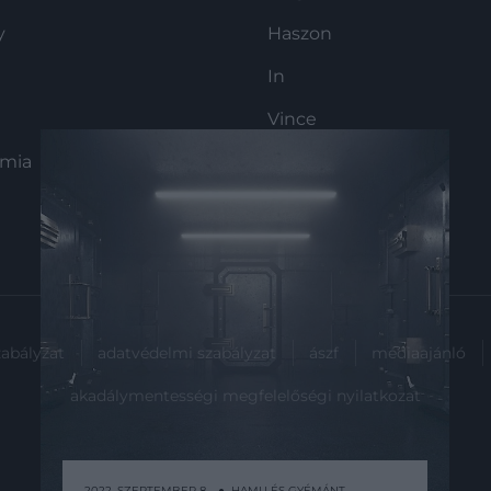
y
Haszon
In
Vince
ómia
zabályzat
adatvédelmi szabályzat
ászf
médiaajánló
akadálymentességi megfelelőségi nyilatkozat
2022. SZEPTEMBER 8. ● HAMU ÉS GYÉMÁNT