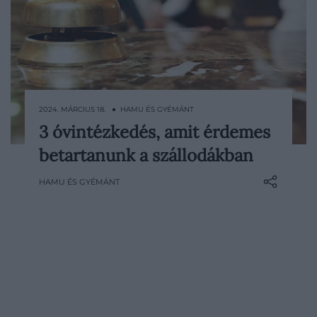
2024. MÁRCIUS 18. ● HAMU ÉS GYÉMÁNT
3 óvintézkedés, amit érdemes
Bár a legtöbb szállodai tartózkodás nem
betartanunk a szállodákban
szokott különösebb gonddal járni, van
néhány olyan óvintézkedés, amelyet a
HAMU ÉS GYÉMÁNT
turistáknak érdemes lehet betartani.