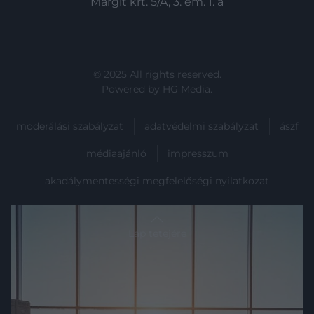
Margit krt. 5/A, 3. em. 1. a
© 2025 All rights reserved.
Powered by
HG Media
.
moderálási szabályzat
adatvédelmi szabályzat
ászf
médiaajánló
impresszum
akadálymentességi megfelelőségi nyilatkozat
Lap tetejére