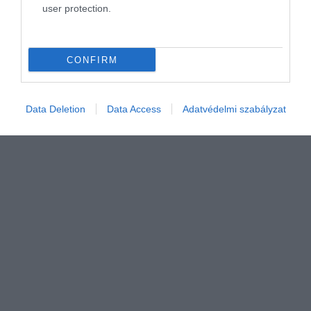
járjanak el.”
user protection.
CONFIRM
Data Deletion
Data Access
Adatvédelmi szabályzat