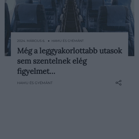
2024. MÁRCIUS 6. ● HAMU ÉS GYÉMÁNT
Még a leggyakorlottabb utasok
Nemrégiben tűz ütött ki a Japan Airlines
sem szentelnek elég
egyik járatán, illetve az Alaska Airlines
egyik gépénak is kényszerleszállást
figyelmet…
kellett végre hajtania. Az esetek kapcsán
HAMU ÉS GYÉMÁNT
egy légiutas-kísérő elárulta, mely
kulcsfontosságú biztonsági szabályok
azok, amelyeket még a leggyakorlottabb
utasok is hajlamosak…