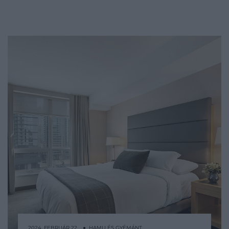
2024. FEBRUÁR 22. ● HAMU ÉS GYÉMÁNT