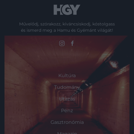
Művelődj, szórakozz, kíváncsiskodj, kóstolgass
és ismerd meg a Hamu és Gyémánt világát!
ROVATOK
Kultúra
Tudomány
Utazás
Pénz
Gasztronómia
Magazin