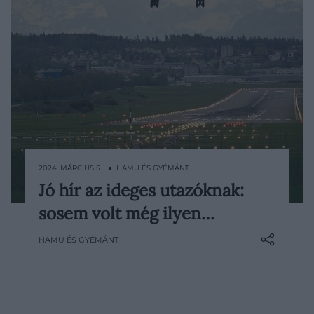
2024. MÁRCIUS 5. ● HAMU ÉS GYÉMÁNT
Jó hír az ideges utazóknak:
Bár sokan szoronganak a repülés miatt, az
sosem volt még ilyen…
adatok évtizedek óta azt mutatják, hogy
valójában messze ez a legkevésbé
HAMU ÉS GYÉMÁNT
veszélyes közlekedési mód. Ezt most egy
újabb kutatás igazolja: a Nemzetközi Légi
Szállítási Szövetség (IATA) szerint a repülés
Európában a valaha volt