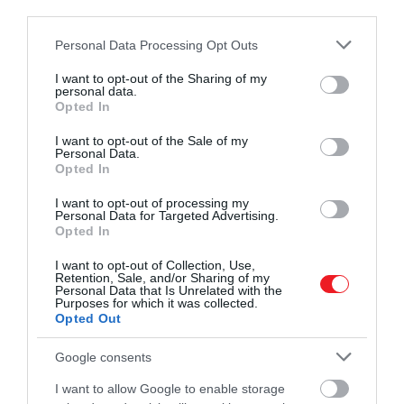
third parties.
Please note that this website/app uses one or more Google
Personal Data Processing Opt Outs
services and may gather and store information including but
not limited to your visit or usage behaviour. You may click to
I want to opt-out of the Sharing of my
personal data.
grant or deny consent to Google and its third-party tags to
Opted In
use your data for below specified purposes in below Google
consent section.
I want to opt-out of the Sale of my
Personal Data.
Opted In
I want to opt-out of processing my
Personal Data for Targeted Advertising.
Opted In
I want to opt-out of Collection, Use,
Retention, Sale, and/or Sharing of my
Personal Data that Is Unrelated with the
Purposes for which it was collected.
Opted Out
Google consents
I want to allow Google to enable storage