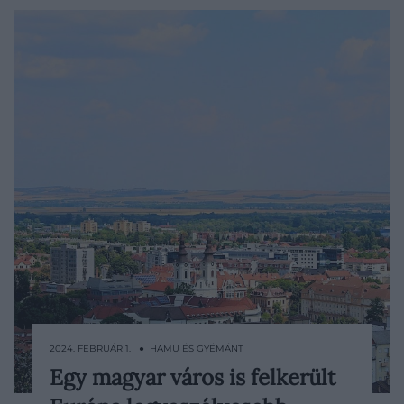
2024. FEBRUÁR 1. ● HAMU ÉS GYÉMÁNT
Egy magyar város is felkerült
Az Európai Bizottság európai városokra