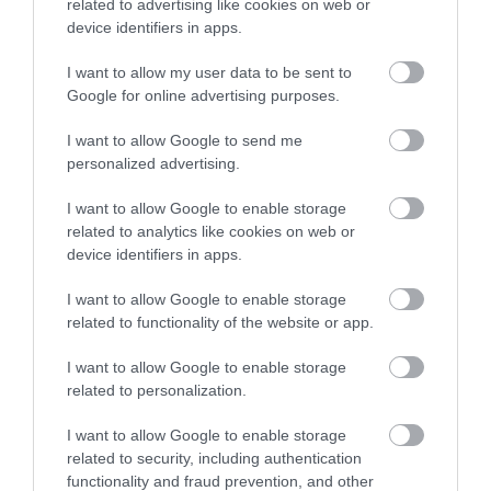
related to advertising like cookies on web or
device identifiers in apps.
I want to allow my user data to be sent to
Google for online advertising purposes.
I want to allow Google to send me
personalized advertising.
I want to allow Google to enable storage
related to analytics like cookies on web or
device identifiers in apps.
2024. FEBRUÁR 2. ● HAMU ÉS GYÉMÁNT
Figyelmeztetést adtak ki:
I want to allow Google to enable storage
Az Amerikai Egyesült Államok január
related to functionality of the website or app.
elhaparódzott az erőszak ezen
végén frissített utazási tanácsai szerint
I want to allow Google to enable storage
nagy valószínűséggel találkozik majd a
a…
related to personalization.
bűnözés valamilyen formájával az, aki a
HAMU ÉS GYÉMÁNT
Bahama-szigetekre utazik. Az ország
I want to allow Google to enable storage
Külügyminisztériuma emiatt felszólította
related to security, including authentication
a turistákat, hogy „fokozott óvatossággal
functionality and fraud prevention, and other