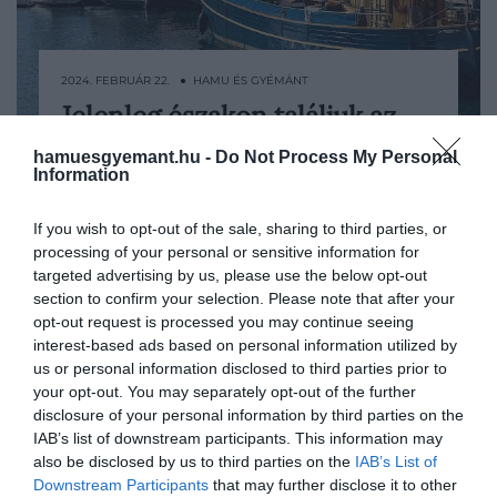
2024. FEBRUÁR 22. ● HAMU ÉS GYÉMÁNT
Jelenleg északon találjuk az
Mint minden évben, úgy idén is elkészült
Európai Unió
az Európai Bizottság jelentése, amelyben
hamuesgyemant.hu -
Do Not Process My Personal
Information
kiderül, mely európai városokat tartják az
legbiztonságosabb…
ott élők a legbiztonságosabbaknak. Az
If you wish to opt-out of the sale, sharing to third parties, or
HAMU ÉS GYÉMÁNT
élen – nem meglepő módon – egy
processing of your personal or sensitive information for
skandináv főváros végzett,
targeted advertising by us, please use the below opt-out
összességében pedig elmondható, hogy
section to confirm your selection. Please note that after your
a nagyvárosok csúnyán megbuktak.
opt-out request is processed you may continue seeing
interest-based ads based on personal information utilized by
us or personal information disclosed to third parties prior to
your opt-out. You may separately opt-out of the further
disclosure of your personal information by third parties on the
IAB’s list of downstream participants. This information may
also be disclosed by us to third parties on the
IAB’s List of
Downstream Participants
that may further disclose it to other