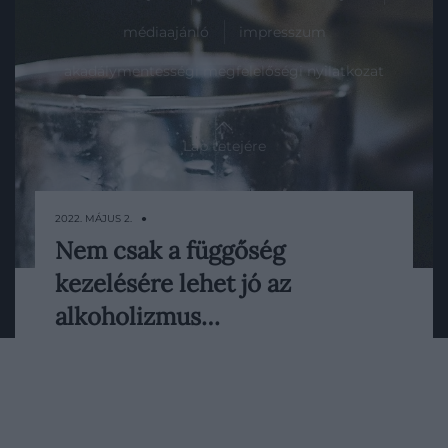
médiaajánló
impresszum
akadálymentességi megfelelőségi nyilatkozat
Lap tetejére
2022. MÁJUS 2. ●
Nem csak a függőség
A diszulfiram a hivatalos szervek által
kezelésére lehet jó az
jóváhagyott gyógyszer a krónikus
alkoholizmus kezelésére.
alkoholizmus…
Szorongásoldóként is szolgálhat.