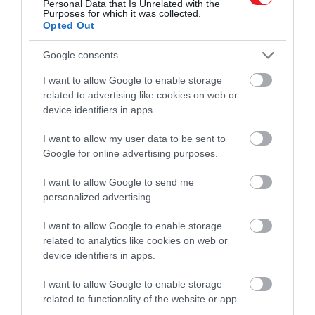
Personal Data that Is Unrelated with the
Purposes for which it was collected.
Opted Out
Google consents
I want to allow Google to enable storage
related to advertising like cookies on web or
device identifiers in apps.
I want to allow my user data to be sent to
Google for online advertising purposes.
I want to allow Google to send me
personalized advertising.
I want to allow Google to enable storage
related to analytics like cookies on web or
device identifiers in apps.
2022. SZEPTEMBER 17. ● KOVÁCS REBEKA
Michael Malloy: a férfi, akit
I want to allow Google to enable storage
Sajnos nem egyszer esett meg a
related to functionality of the website or app.
képtelenség volt megölni
történelemben, hogy emberek kapzsi és