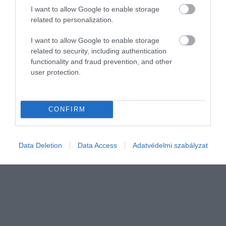
I want to allow Google to enable storage
mániákus becsvágyaik miatt ölni is
KOVÁCS REBEKA
related to personalization.
képesek voltak. Az áhított pénzösszeg
reményében sokan szinte bármire
I want to allow Google to enable storage
képesek. A kevésbé bátrak bérgyilkost
related to security, including authentication
fogadnak fel, az eltökéltek pedig maguk
functionality and fraud prevention, and other
válnak gyilkossá. Az utóbbi történt
user protection.
Michal…
CONFIRM
Data Deletion
Data Access
Adatvédelmi szabályzat