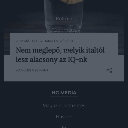
ROVATOK
Kultúra
Tudomány
Utazás
2022. MÁJUS 3. ● HAMU ÉS GYÉMÁNT
Nem meglepő, melyik italtól
Pénz
Rengeteg tanulmány kimutatta már, de
lesz alacsony az IQ-nk
soha nem árt újra felidézni.
Gasztronómia
HAMU ÉS GYÉMÁNT
Magazin
HG MEDIA
Magazin-előfizetés
Haszon
In