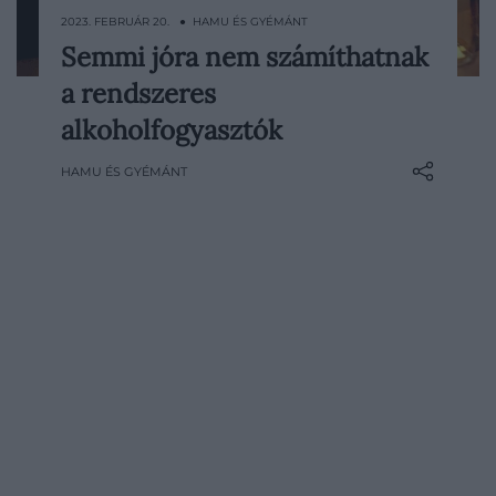
2023. FEBRUÁR 20. ● HAMU ÉS GYÉMÁNT
Semmi jóra nem számíthatnak
Egy kutatócsoport elemezte a rendszeres
a rendszeres
alkoholfogyasztás hosszú távú hatásait
olyan embereken, akik például rákban,
alkoholfogyasztók
tuberkulózisban, cukorbetegségben,
HAMU ÉS GYÉMÁNT
agysérülésben vagy influenzában
szenvedtek. Az eredmények beszédesek.