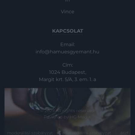
Vince
KAPCSOLAT
Email:
info@hamuesgyemant.hu
Cím:
1024 Budapest,
Margit krt. 5/A, 3. em. 1. a
© 2025 All rights reserved.
Powered by
HG Media
.
moderálási szabályzat
adatvédelmi szabályzat
ászf