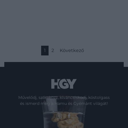
1
2
Következő
Művelődj, szórakozz, kíváncsiskodj, kóstolgass
és ismerd meg a Hamu és Gyémánt világát!