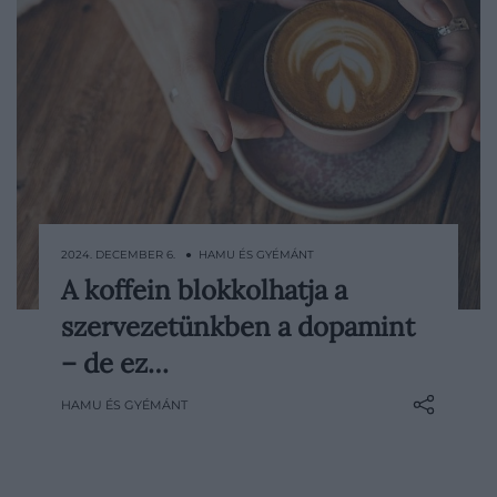
2024. DECEMBER 6. ● HAMU ÉS GYÉMÁNT
A koffein blokkolhatja a
Nem valószínű, hogy az első dolog, ami
szervezetünkben a dopamint
eszünkbe jut a kávéról, az az, hogy
segíthet csökkenteni az alkohol negatív
– de ez…
hatásait – pedig egy friss tanulmány
HAMU ÉS GYÉMÁNT
pontosan erre az összefüggésre utal.
Mindez a dopamin nevű
boldogsághormonnal függ össze.