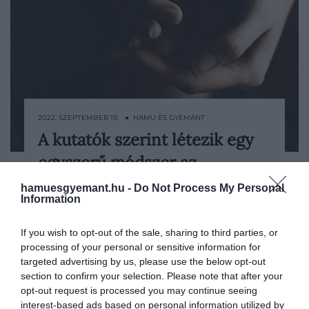
2022. SZEPTEMBER 19. ● HAMU ÉS GYÉMÁNT
A kutatók szerint létezik egy
Ausztrál kutatók azt állítják, hogy egy
egyszerű módszer az…
hatékony módszert találtak arra, hogy
rávegyék az embereket az
hamuesgyemant.hu -
Do Not Process My Personal
HAMU ÉS GYÉMÁNT
alkoholfogyasztás csökkentésére:
Information
kiemelik az ezzel járó rákkockázatot és
számoltatják az italokat.
If you wish to opt-out of the sale, sharing to third parties, or
processing of your personal or sensitive information for
targeted advertising by us, please use the below opt-out
section to confirm your selection. Please note that after your
opt-out request is processed you may continue seeing
interest-based ads based on personal information utilized by