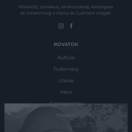
legfontosabb napjává, amit vallástól
Művelődj, szórakozz, kíváncsiskodj, kóstolgass
függetlenül világszerte nagy lakomákkal
és ismerd meg a Hamu és Gyémánt világát!
és ajándékozással töltenek…
ROVATOK
Kultúra
Tudomány
Utazás
Pénz
Gasztronómia
Magazin