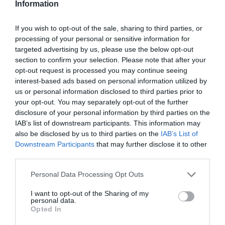
Information
If you wish to opt-out of the sale, sharing to third parties, or
processing of your personal or sensitive information for
2026. JÚNIUS 16. ● HAMU ÉS GYÉMÁNT
targeted advertising by us, please use the below opt-out
Német gyökerek és Hitler
section to confirm your selection. Please note that after your
A brit monarchiát ma már szinte
opt-out request is processed you may continue seeing
árnyéka: a brit királyi család…
elképzelni sem tudjuk a Windsor név
interest-based ads based on personal information utilized by
nélkül, pedig a dinasztia csak valamivel
us or personal information disclosed to third parties prior to
HAMU ÉS GYÉMÁNT
több mint száz éve viseli ezt az
your opt-out. You may separately opt-out of the further
disclosure of your personal information by third parties on the
elnevezést. Történetében hosszú időn át
IAB’s list of downstream participants. This information may
jóval erősebben voltak jelen a német
also be disclosed by us to third parties on the
IAB’s List of
gyökerek, mint azt a királyi ház mai
Downstream Participants
that may further disclose it to other
arculata…
third parties.
Please note that this website/app uses one or more Google
Personal Data Processing Opt Outs
services and may gather and store information including but
not limited to your visit or usage behaviour. You may click to
I want to opt-out of the Sharing of my
personal data.
grant or deny consent to Google and its third-party tags to
Opted In
use your data for below specified purposes in below Google
consent section.