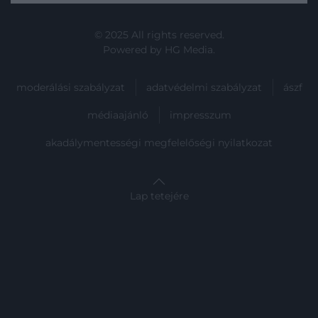
rengeteg bátorsággal.
© 2025 All rights reserved.
Powered by
HG Media
.
moderálási szabályzat
adatvédelmi szabályzat
ászf
médiaajánló
impresszum
akadálymentességi megfelelőségi nyilatkozat
Lap tetejére