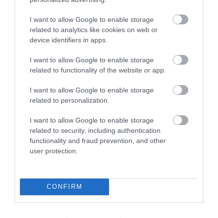
I want to allow Google to enable storage
related to analytics like cookies on web or
device identifiers in apps.
I want to allow Google to enable storage
related to functionality of the website or app.
I want to allow Google to enable storage
2025. NOVEMBER 18. ● HAMU ÉS GYÉMÁNT
related to personalization.
Meglepő genetikai titokra
Új genetikai vizsgálatok eddig ismeretlen
I want to allow Google to enable storage
derült fény Hitlerrel
részleteket tártak fel Adolf Hitler
related to security, including authentication
egészségi állapotáról, amelyek
kapcsolatban
functionality and fraud prevention, and other
befolyásolhatták személyiségét és
user protection.
HAMU ÉS GYÉMÁNT
életének alakulását. A kutatók a DNS-
profilt egy vérfoltos szövetdarabból
építették fel, amelyet egy amerikai…
CONFIRM