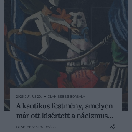
2026. JÚNIUS 20. ● OLÁH-BEBESI BORBÁLA
A kaotikus festmény, amelyen
Egy férfi vörös katonakabátban fekszik a
már ott kísértett a nácizmus…
földön. Fölötte egy kötéltáncos
egyensúlyoz, a közelben egy alak kék
OLÁH-BEBESI BORBÁLA
kendő mögé rejti az arcát, a háttérből