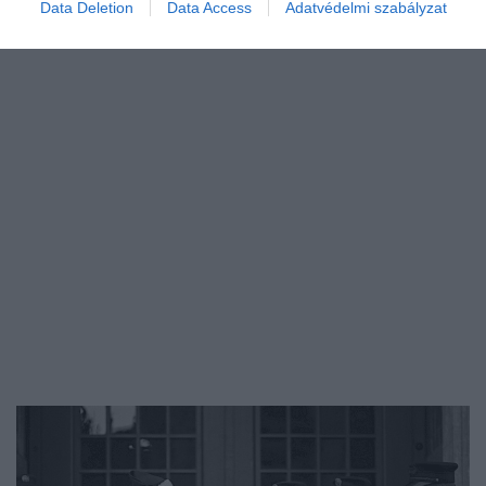
Data Deletion
Data Access
Adatvédelmi szabályzat