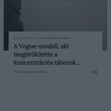
2026. JÚNIUS 29. ● OLÁH-BEBESI BORBÁLA
A Vogue-modell, aki
Lee Millert sokáig mások tekintetén
megörökítette a
keresztül ismerte a világ, az utóbbi
években azonban újra előtérbe került az
koncentrációs táborok…
életműve. Ebben fontos szerepe volt a
OLÁH-BEBESI BORBÁLA
2023-ban bemutatott, majd 2024-ben
szélesebb körben mozikba kerülő Lee
című életrajzi filmnek, amelyben Kate
Winslet…