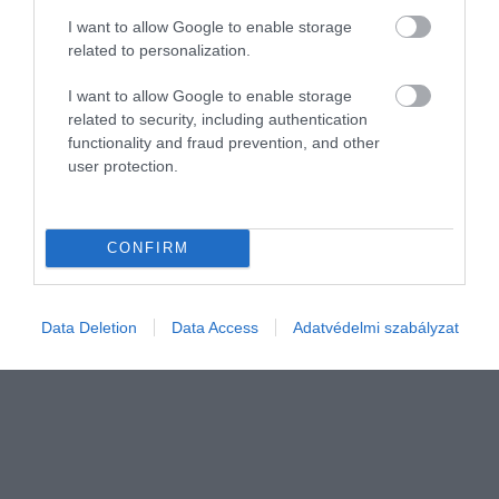
inthetünk a kapkodós napindításnak: egy
I want to allow Google to enable storage
kellemes fürdő, egy izgalmas olvasmány,
related to personalization.
vagy akár egy finom étkezés mind-mind
hozzájárulhatnak ahhoz, hogy nyugodtan
I want to allow Google to enable storage
vágjunk bele a napba.
related to security, including authentication
functionality and fraud prevention, and other
user protection.
CONFIRM
Data Deletion
Data Access
Adatvédelmi szabályzat