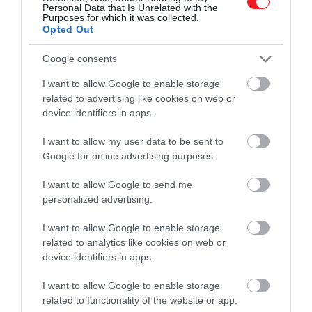
Personal Data that Is Unrelated with the
Purposes for which it was collected.
Opted Out
Google consents
I want to allow Google to enable storage
related to advertising like cookies on web or
device identifiers in apps.
I want to allow my user data to be sent to
Google for online advertising purposes.
I want to allow Google to send me
personalized advertising.
I want to allow Google to enable storage
2023. FEBRUÁR 23. ● HAMU ÉS GYÉMÁNT
related to analytics like cookies on web or
5 tárgy, amivel jobban indul a
device identifiers in apps.
Az egész napunkra hatással van az,
nap
hogyan indul a reggelünk. A jó hír az, hogy
I want to allow Google to enable storage
elég néhány apróság és máris búcsút
related to functionality of the website or app.
HAMU ÉS GYÉMÁNT