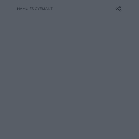
szereti körülvenni magát ezekhez
HAMU ÉS GYÉMÁNT
kapcsolódó kiegészítőkkel. A magyar
költészet napja kapcsán utánajártunk,
mivel érdemes kedveskedni egy
irodalomrajongónak.