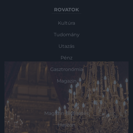
ROVATOK
Kultúra
Tudomány
Utazás
Pénz
Gasztronómia
Magazin
HG MEDIA
Magazin-előfizetés
Haszon