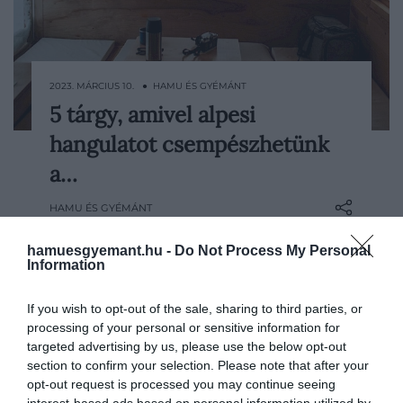
2023. MÁRCIUS 10. ● HAMU ÉS GYÉMÁNT
5 tárgy, amivel alpesi
A rusztikus hütte, a körpanorámás
hangulatot csempészhetünk
rönkbár mind-mind olyan élményt
nyújtanak a hegyen, amiért – kis túlzással,
a…
de – megéri sílécre vagy snowboardra
HAMU ÉS GYÉMÁNT
pattanni a hószezonban. Bár a környező
országokban már lassan zárnak a pályák,
hamuesgyemant.hu -
Do Not Process My Personal
az ottani életérzést átélhetjük a
Information
mindennapjainkban is.
If you wish to opt-out of the sale, sharing to third parties, or
processing of your personal or sensitive information for
targeted advertising by us, please use the below opt-out
section to confirm your selection. Please note that after your
opt-out request is processed you may continue seeing
interest-based ads based on personal information utilized by