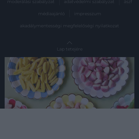
moderálási szabályzat
adatvédelmi szabályzat
ászf
médiaajánló
impresszum
akadálymentességi megfelelőségi nyilatkozat
Lap tetejére