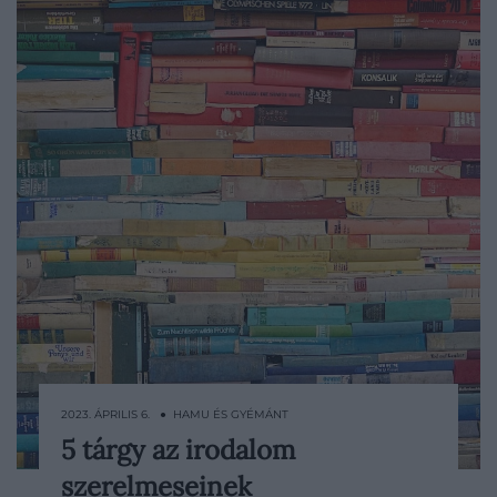
2023. ÁPRILIS 6. ● HAMU ÉS GYÉMÁNT
5 tárgy az irodalom
Aki igazán rajong a jó regényekért, a
szerelmeseinek
történetmesélésért és a költészetért, az