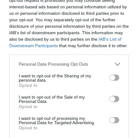
opt-out request is processed you may continue seeing
interest-based ads based on personal information utilized by
us or personal information disclosed to third parties prior to
Ez is érdekelhet!
your opt-out. You may separately opt-out of the further
Norvégia hamarosan teljesen átállhat az
disclosure of your personal information by third parties on the
IAB’s list of downstream participants. This information may
elektromos autókra
also be disclosed by us to third parties on the
IAB’s List of
Downstream Participants
that may further disclose it to other
third parties.
Please note that this website/app uses one or more Google
Personal Data Processing Opt Outs
services and may gather and store information including but
not limited to your visit or usage behaviour. You may click to
I want to opt-out of the Sharing of my
personal data.
grant or deny consent to Google and its third-party tags to
Opted In
use your data for below specified purposes in below Google
consent section.
I want to opt-out of the Sale of my
Personal Data.
Opted In
I want to opt-out of processing my
Personal Data for Targeted Advertising.
Opted In