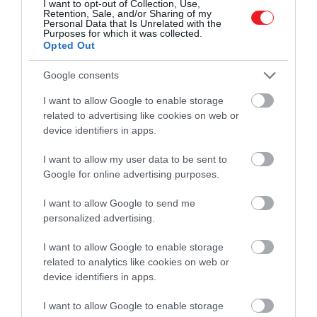
I want to opt-out of Collection, Use,
Retention, Sale, and/or Sharing of my
Tromsø látképe, Norvégia
Personal Data that Is Unrelated with the
Purposes for which it was collected.
Fotó:
Anna Mir Sole/Shutterstock
Opted Out
Google consents
I want to allow Google to enable storage
Elmondása szerint
mindennapjai
kiegyensúlyozott
related to advertising like cookies on web or
ritmusban telnek, melyeket a munka, a baráti
device identifiers in apps.
találkozók, időnként a családi látogatások és a
programok teszik ki. Yarber a helyi árakról is nyíltan
I want to allow my user data to be sent to
beszélt. Ő maga havi
9900 norvég koronáért
(326
Google for online advertising purposes.
ezer forintért) bérel lakást. Otthona kicsi, de a
norvég házakban alapvetőnek számító fűtött
I want to allow Google to send me
personalized advertising.
fürdőpadló is megtalálható benne.
I want to allow Google to enable storage
Mindemellett órabére körülbelül
260 norvég
related to analytics like cookies on web or
korona
, ami 8500 forintnak felel meg. Hetente
device identifiers in apps.
átlagosan 35 órát dolgozik, munkarendjét két héttel
korábban tudja meg, amelyet nem változtathatnak
I want to allow Google to enable storage