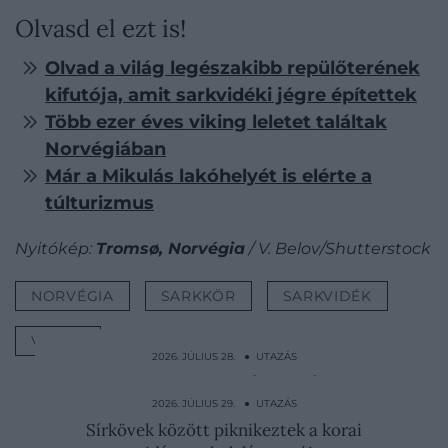
Olvasd el ezt is!
Olvad a világ legészakibb repülőterének
kifutója, amit sarkvidéki jégre építettek
Több ezer éves viking leletet találtak
Norvégiában
Már a Mikulás lakóhelyét is elérte a
túlturizmus
Nyitókép:
Tromsø, Norvégia
/ V. Belov/Shutterstock
NORVÉGIA
SARKKÖR
SARKVIDÉK
VÁROS
2026. JÚLIUS 28. ● UTAZÁS
Vér, hatalmi harc és vallási botrány övezi
Isztambul…
2026. JÚLIUS 29. ● UTAZÁS
Sírkövek között piknikeztek a korai