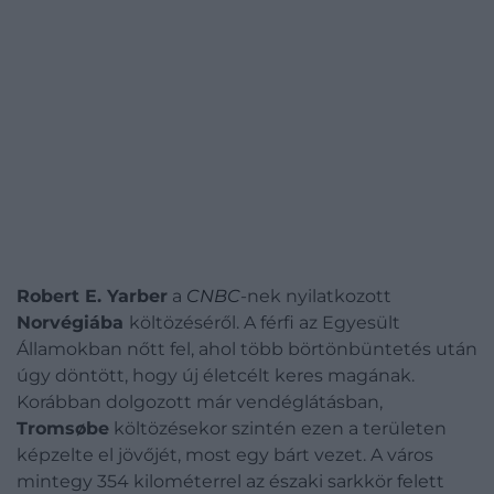
Robert E. Yarber
a
CNBC
-nek nyilatkozott
Norvégiába
költözéséről. A férfi az Egyesült
Államokban nőtt fel, ahol több börtönbüntetés után
úgy döntött, hogy új életcélt keres magának.
Korábban dolgozott már vendéglátásban,
Tromsøbe
költözésekor szintén ezen a területen
képzelte el jövőjét, most egy bárt vezet. A város
mintegy 354 kilométerrel az északi sarkkör felett