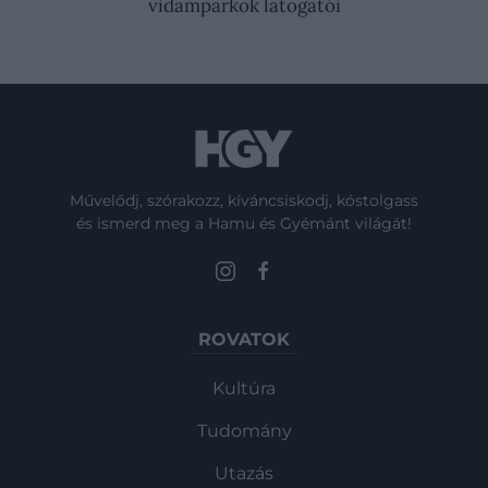
vidámparkok látogatói
Művelődj, szórakozz, kíváncsiskodj, kóstolgass
és ismerd meg a Hamu és Gyémánt világát!
ROVATOK
Kultúra
Tudomány
Utazás