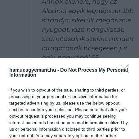
Annak ellenére, hogy ez
Albánia egyik legnépszerűbb
strandja, sikerült megőriznie
nyugodt, laza hangulatát.
Számításaink szerint minden
látogatónak bőségesen jut
hely, nagyjából 65
strandtörölközőnyi hely
hamuesgyemant.hu -
Do Not Process My Personal
Information
személyenként. Ez
ideálissá
teszi a helyet családok és
If you wish to opt-out of the sale, sharing to third parties, or
napozók számára, akik
processing of your personal or sensitive information for
nyugodt kikapcsolódásra
targeted advertising by us, please use the below opt-out
section to confirm your selection. Please note that after your
vágynak az Adriai-tenger
opt-out request is processed you may continue seeing
partján
interest-based ads based on personal information utilized by
us or personal information disclosed to third parties prior to
your opt-out. You may separately opt-out of the further