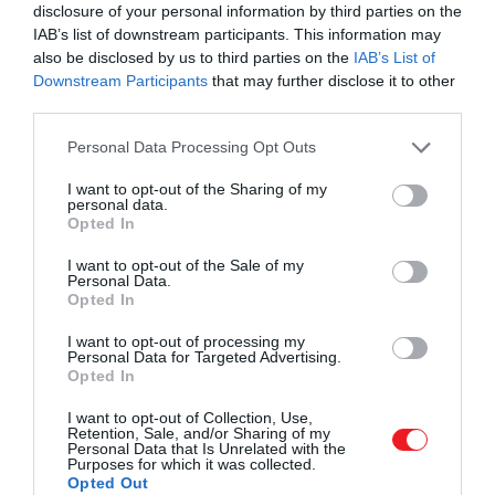
disclosure of your personal information by third parties on the
– idézi a portál a Wizz Air közleményét.
IAB’s list of downstream participants. This information may
also be disclosed by us to third parties on the
IAB’s List of
A második legkevésbé zsúfolt part az angliai
Downstream Participants
that may further disclose it to other
third parties.
Camber Sands
lett, míg a harmadik helyen a
szomszédos,
Horvátországban található Zlatni Rat
Please note that this website/app uses one or more Google
Personal Data Processing Opt Outs
Beach-et találjuk
, amely régóta kedvelt célpont a
services and may gather and store information including but
kristálytiszta tengervíz miatt.
not limited to your visit or usage behaviour. You may click to
I want to opt-out of the Sharing of my
personal data.
grant or deny consent to Google and its third-party tags to
Opted In
use your data for below specified purposes in below Google
consent section.
I want to opt-out of the Sale of my
Personal Data.
Opted In
I want to opt-out of processing my
Personal Data for Targeted Advertising.
Opted In
I want to opt-out of Collection, Use,
Retention, Sale, and/or Sharing of my
Personal Data that Is Unrelated with the
Purposes for which it was collected.
Opted Out