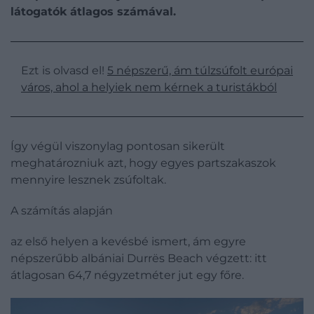
látogatók átlagos számával.
Ezt is olvasd el!
5 népszerű, ám túlzsúfolt európai
város, ahol a helyiek nem kérnek a turistákból
Így végül viszonylag pontosan sikerült
meghatározniuk azt, hogy egyes partszakaszok
mennyire lesznek zsúfoltak.
A számítás alapján
az első helyen a kevésbé ismert, ám egyre
népszerűbb albániai Durrës Beach végzett: itt
átlagosan 64,7 négyzetméter jut egy főre.