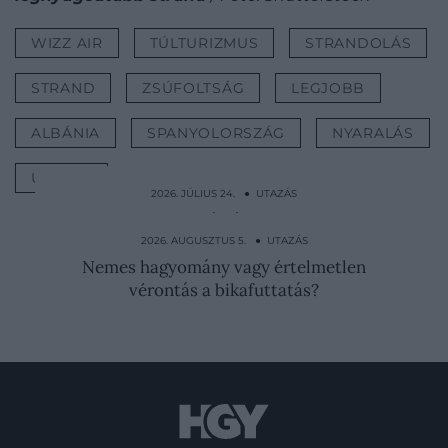
WIZZ AIR
TÚLTURIZMUS
STRANDOLÁS
STRAND
ZSÚFOLTSÁG
LEGJOBB
ALBÁNIA
SPANYOLORSZÁG
NYARALÁS
UTAZÁS
2026. JÚLIUS 24. ● UTAZÁS
Nem véletlenül imádják a magyarok: ez a
főváros lett Európa…
2026. AUGUSZTUS 5. ● UTAZÁS
Nemes hagyomány vagy értelmetlen
vérontás a bikafuttatás?