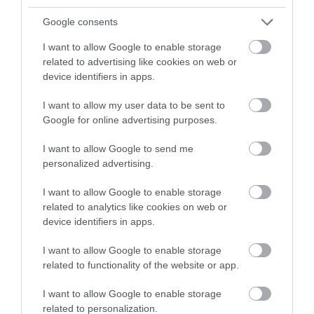
Google consents
Várhatóan a spanyol Playa Sa Caleta lesz idén a
legzsúfoltabb strand Európában
I want to allow Google to enable storage
related to advertising like cookies on web or
device identifiers in apps.
Fotó:
Vicente Sargues / Shutterstock.com
I want to allow my user data to be sent to
A lista másik végén,
a legzsúfoltabb strandoknál a
Google for online advertising purposes.
spanyolországi Playa Sa Caleta szerepel
elsőként, ahol mindössze 2,3 négyzetméter jut
I want to allow Google to send me
egy látogatóra
. Ezt követi a
Cala Macarella
,
personalized advertising.
valamint a sokak által ismert
Barceloneta Beach
,
vagyis Barcelona városi strandja.
I want to allow Google to enable storage
related to analytics like cookies on web or
device identifiers in apps.
Érdekesség, hogy
I want to allow Google to enable storage
a tíz legzsúfoltabb strand közül nyolc
related to functionality of the website or app.
Spanyolországban
található, ami részben az ország
népszerűségének, részben pedig a városi strandok
I want to allow Google to enable storage
viszonylag kicsi méretének köszönhető.
related to personalization.