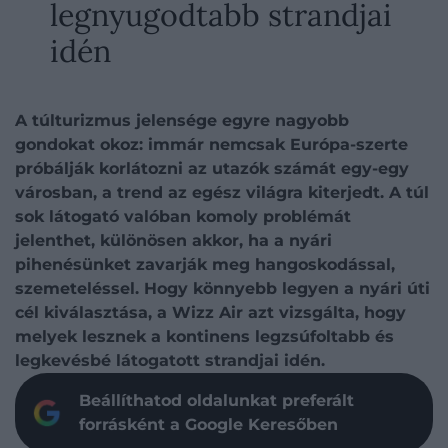
legnyugodtabb strandjai
idén
A túlturizmus jelensége egyre nagyobb
gondokat okoz: immár nemcsak Európa-szerte
próbálják korlátozni az utazók számát egy-egy
városban, a trend az egész világra kiterjedt. A túl
sok látogató valóban komoly problémát
jelenthet, különösen akkor, ha a nyári
pihenésünket zavarják meg hangoskodással,
szemeteléssel. Hogy könnyebb legyen a nyári úti
cél kiválasztása, a Wizz Air azt vizsgálta, hogy
melyek lesznek a kontinens legzsúfoltabb és
legkevésbé látogatott strandjai idén.
Beállíthatod oldalunkat preferált
forrásként a Google Keresőben