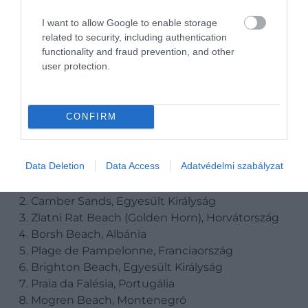
I want to allow Google to enable storage
related to security, including authentication
Ez is érdekelhet!
1 eurós nyaralás Szicíliában?
functionality and fraud prevention, and other
Mutatjuk a részleteket!
user protection.
CONFIRM
A tíz legkevésbé zsúfolt strand 2025-
ben:
Data Deletion
Data Access
Adatvédelmi szabályzat
Beach of Durrës, Albánia
Camber Sands, Egyesült Királyság
Zlatni Rat Beach (Golden Horn), Horvátország
Borsh Beach, Albánia
Plage de Pampelonne, Franciaország
Brighton Beach, Egyesült Királyság
Praia da Falésia, Portugália
Mogren Beach, Montenegró