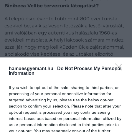
Binibeca Vellbe tervezünk látogatást?
A településre évente több mint 800 ezer turista
csekkol be, akik szívesen fotózzák a festői városkát,
ami valójában egy autentikus halászfalu 1960-as
évekbeli másolata. A helyi lakosok számára mindez
azzal jár, hogy meg kell küzdeniük a zajártalommal,
a tolakodó viselkedéssel és az utcákat elborító
szeméttel.
hamuesgyemant.hu -
Do Not Process My Personal
Information
A turisták bementek a
If you wish to opt-out of the sale, sharing to third parties, or
házakba, leültek a székekre,
processing of your personal or sensitive information for
targeted advertising by us, please use the below opt-out
elvittek dolgokat, felmásztak
section to confirm your selection. Please note that after your
a falainkra, szabadtéri
opt-out request is processed you may continue seeing
interest-based ads based on personal information utilized by
ivópartikat tartottak. Ha ezt
us or personal information disclosed to third parties prior to
nem szabályozzák, minden
your opt-out. You may separately opt-out of the further