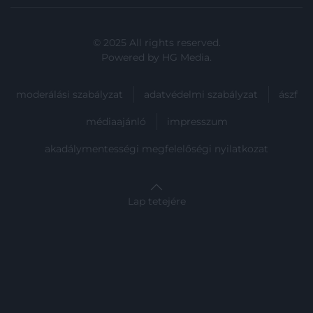
© 2025 All rights reserved.
Powered by
HG Media
.
moderálási szabályzat
adatvédelmi szabályzat
ászf
médiaajánló
impresszum
akadálymentességi megfelelőségi nyilatkozat
Lap tetejére