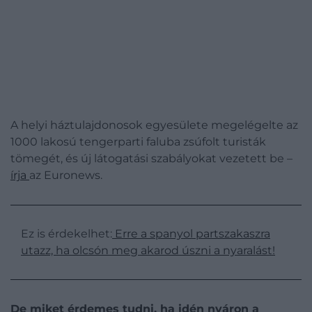
A helyi háztulajdonosok egyesülete megelégelte az
1000 lakosú tengerparti faluba zsúfolt turisták
tömegét, és új látogatási szabályokat vezetett be –
írja
az Euronews.
Ez is érdekelhet:
Erre a spanyol partszakaszra
utazz, ha olcsón meg akarod úszni a nyaralást!
De miket érdemes tudni, ha idén nyáron a