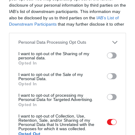
disclosure of your personal information by third parties on the
nyáron ez fog történni
IAB’s list of downstream participants. This information may
also be disclosed by us to third parties on the
IAB’s List of
Downstream Participants
that may further disclose it to other
third parties.
– mondta egy helyi lakos.
Please note that this website/app uses one or more Google
Personal Data Processing Opt Outs
A Binibeca Vell 195 lakástulajdonosát képviselő
services and may gather and store information including but
szervezet azonban nem hibáztatja közvetlenül a
not limited to your visit or usage behaviour. You may click to
I want to opt-out of the Sharing of my
personal data.
turistákat. Ehelyett a hatóságok hibájának tartják,
grant or deny consent to Google and its third-party tags to
Opted In
akik nem hoztak olyan szabályokat, amelyek
use your data for below specified purposes in below Google
consent section.
biztosítanák a lakosok jólétét.
I want to opt-out of the Sale of my
Personal Data.
Opted In
A Binibeca Vell összesen 195 lakástulajdonosát
képviselő szervezet azonban nem közvetlenül a
I want to opt-out of processing my
Personal Data for Targeted Advertising.
turistákat hibáztatja mindezért. Ehelyett a
Opted In
hatóságok felelősségét firtatják, akik szerintük nem
hoztak olyan szabályokat, amelyek biztosítanák a
I want to opt-out of Collection, Use,
Retention, Sale, and/or Sharing of my
lakosok jólétét.
Personal Data that Is Unrelated with the
Purposes for which it was collected.
Opted Out