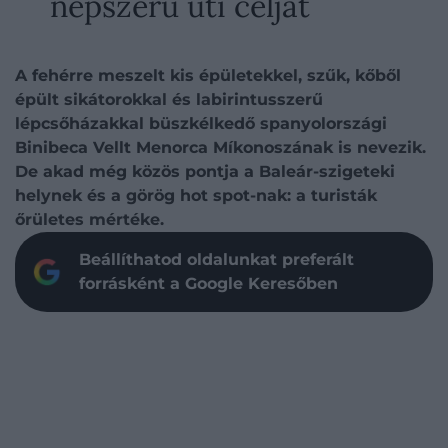
népszerű úti célját
A fehérre meszelt kis épületekkel, szűk, kőből
épült sikátorokkal és labirintusszerű
lépcsőházakkal büszkélkedő spanyolországi
Binibeca Vellt Menorca Míkonoszának is nevezik.
De akad még közös pontja a Baleár-szigeteki
helynek és a görög hot spot-nak: a turisták
őrületes mértéke.
Beállíthatod oldalunkat preferált
forrásként a Google Keresőben