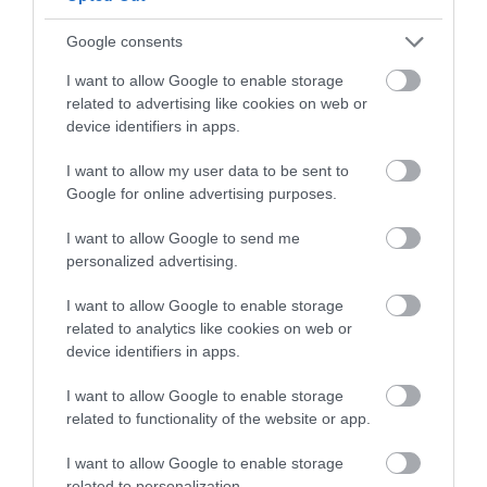
A helyiek így saját kézbe vették a dolgokat, és
látogatási rendet írtak elő. Így május eleje óta arra
Google consents
kérik az embereket, hogy csak délelőtt 11 és este 8
I want to allow Google to enable storage
óra között látogassanak a faluba. A település
related to advertising like cookies on web or
hivatalos honlapján arra is kérik a turistákat, hogy
device identifiers in apps.
tartózkodjanak a „házakba való behatolástól” és az
„erkélyekre való felmászástól”.
I want to allow my user data to be sent to
Google for online advertising purposes.
I want to allow Google to send me
Olvasd el ezt is!
Elegük van a turistákból,
personalized advertising.
tiltakoznak az egyik legnépszerűbb spanyol
város lakói
I want to allow Google to enable storage
related to analytics like cookies on web or
device identifiers in apps.
Azt is felvetették, hogy ha a rendbontó magatartás
I want to allow Google to enable storage
related to functionality of the website or app.
folytatódik, a falu akár teljesen bezárhatja kapuit a
turizmus előtt.
I want to allow Google to enable storage
related to personalization.