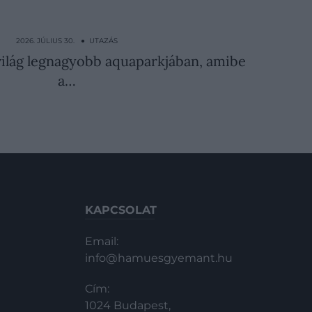
2026. JÚLIUS 30. ● UTAZÁS
 világ legnagyobb aquaparkjában, amibe
a…
KAPCSOLAT
Email:
info@hamuesgyemant.hu
Cím:
1024 Budapest,