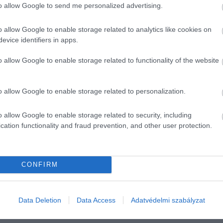
to allow Google to send me personalized advertising.
szág is érintett. Az égbe szökő költségek és az egymás
o allow Google to enable storage related to analytics like cookies on
mát jelentenek.
evice identifiers in apps.
rte a világjárvány idején, és az elmúlt két évben az uta
o allow Google to enable storage related to functionality of the website
ól, hogy a vasúti ágazat valóban el fogja érni ezeket a
o allow Google to enable storage related to personalization.
o allow Google to enable storage related to security, including
cation functionality and fraud prevention, and other user protection.
rábban, és ez úgy hangzik, mintha a vasút 
CONFIRM
ért kampányoló szakember a CNN-nek.
Data Deletion
Data Access
Adatvédelmi szabályzat