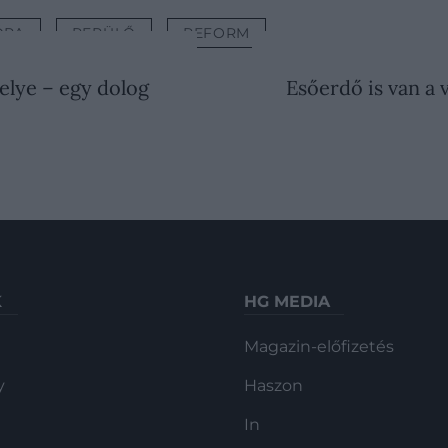
ÓPA
REPÜLŐ
REFORM
elye – egy dolog
Esőerdő is van a
K
HG MEDIA
Magazin-előfizetés
y
Haszon
In