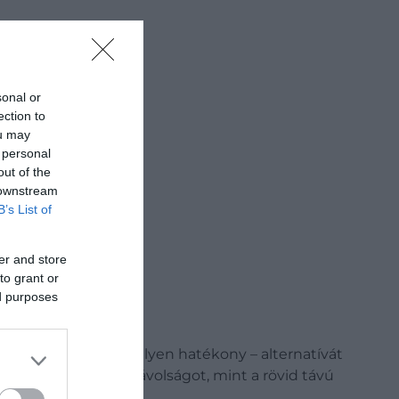
Keresőben
sonal or
ection to
ou may
 personal
out of the
 downstream
B’s List of
er and store
to grant or
ed purposes
artható – és ugyanilyen hatékony – alternatívát
é meg ugyanazt a távolságot, mint a rövid távú