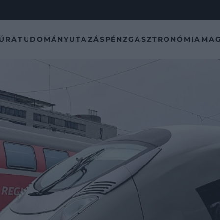
TÚRA
TUDOMÁNY
UTAZÁS
PÉNZ
GASZTRONÓMIA
MAG