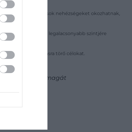
nak feszülő szabályozások nehézségeket okozhatnak,
sok száma minden idők legalacsonyabb szintjére
 meglehetősen magasra törő célokat.
megint túlígérné magát