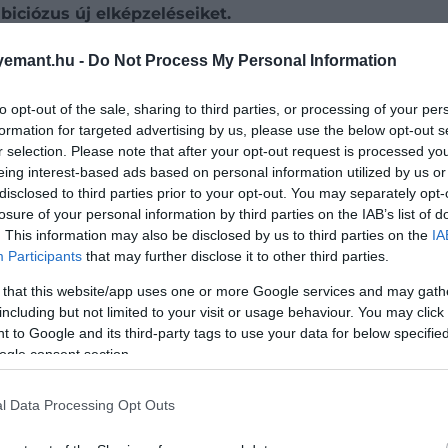
iciózus új elképzeléseiket.
állíthatod oldalunkat preferált forrásként a Google 
emant.hu -
Do Not Process My Personal Information
to opt-out of the sale, sharing to third parties, or processing of your per
formation for targeted advertising by us, please use the below opt-out s
r selection. Please note that after your opt-out request is processed y
eing interest-based ads based on personal information utilized by us or
disclosed to third parties prior to your opt-out. You may separately opt-
losure of your personal information by third parties on the IAB’s list of
. This information may also be disclosed by us to third parties on the
IA
Participants
that may further disclose it to other third parties.
 that this website/app uses one or more Google services and may gath
including but not limited to your visit or usage behaviour. You may click 
 to Google and its third-party tags to use your data for below specifi
ogle consent section.
a között pókhálószerűen közlekedne, remélhetőleg fennt
l Data Processing Opt Outs
edési ágazatnak, és nagyjából ugyanannyi idő alatt tenn