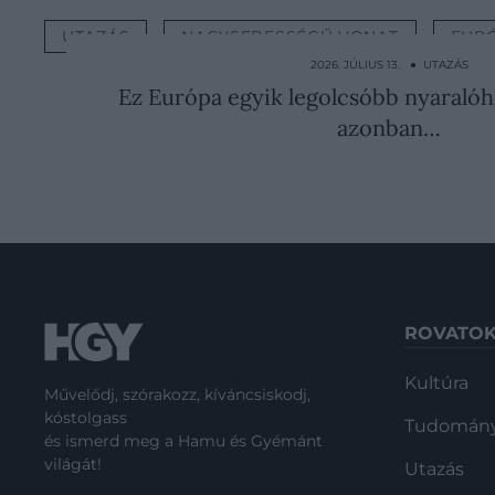
UTAZÁS
NAGYSEBESSÉGŰ VONAT
EUR
2026. JÚLIUS 13. ● UTAZÁS
Ez Európa egyik legolcsóbb nyaralóh
azonban…
ROVATO
Kultúra
Művelődj, szórakozz, kíváncsiskodj,
kóstolgass
Tudomán
és ismerd meg a Hamu és Gyémánt
világát!
Utazás