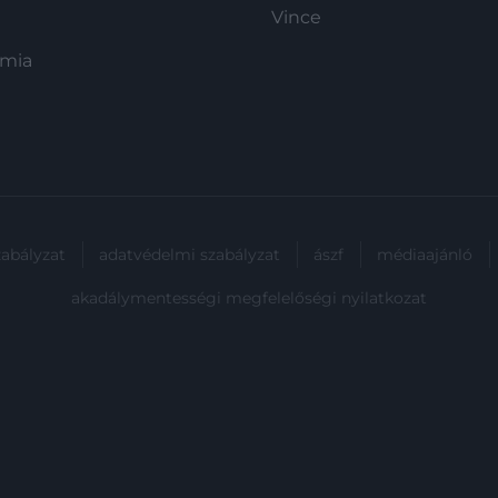
Vince
ómia
zabályzat
adatvédelmi szabályzat
ászf
médiaajánló
akadálymentességi megfelelőségi nyilatkozat