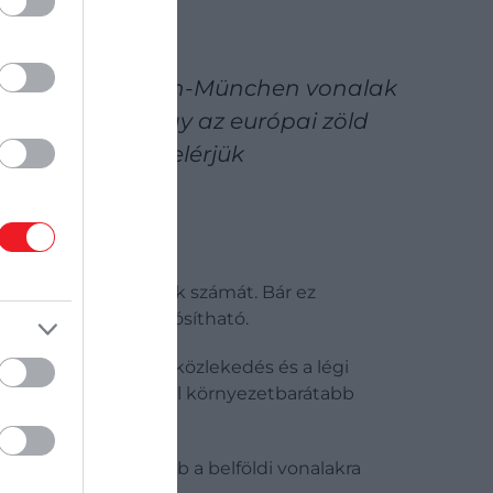
ona-Madrid, Berlin-München vonalak
kség ahhoz, hogy az európai zöld
 célkitűzéseit elérjük
nalak kilométereinek számát. Bár ez
y ez valóban megvalósítható.
 felelős. A közúti közlekedés és a légi
 mindkettőnél sokkal környezetbarátabb
sége azonban inkább a belföldi vonalakra