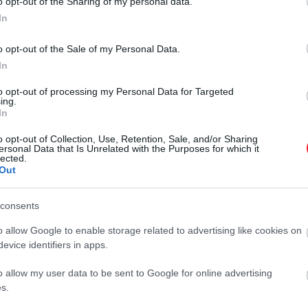
o opt-out of the Sharing of my personal data.
In
o opt-out of the Sale of my Personal Data.
értünk, a Párizs-Lyon, Milánó-Róma, Barcel
In
ikertörténetei, mégis sokkal többre van szü
to opt-out of processing my Personal Data for Targeted
ns és fenntartható mobilstratégia ambiciózus
ing.
In
o opt-out of Collection, Use, Retention, Sale, and/or Sharing
ersonal Data that Is Unrelated with the Purposes for which it
özösségének ügyvezető igazgatója a CNN-nek.
lected.
Out
gy 2050-ig megháromszorozza a meglévő európai vasútvo
éréséhez, a kritikusok nincsenek meggyőződve arról, hog
consents
ljes üvegházhatású gázkibocsátásának mintegy negyedéért
o allow Google to enable storage related to advertising like cookies on
evice identifiers in apps.
hatású gázkibocsátó ebben az ágazatban, míg a vasút
o allow my user data to be sent to Google for online advertising
s.
s kiterjedt vasúti rendszerrel büszkélkedhet, ezek több