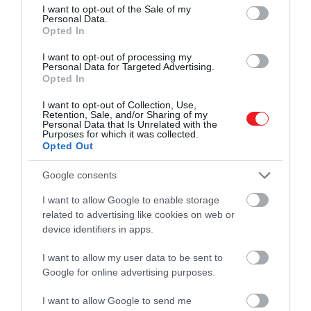
vannak, Magyarországon pedig többek
consent section.
I want to opt-out of the Sale of my
Personal Data.
között az Aria Hotel Budapesttel szerzett
Opted In
széles körű szakmai elismerést.
I want to opt-out of processing my
Personal Data for Targeted Advertising.
A gasztronómia oltárán
Opted In
I want to opt-out of Collection, Use,
A Mythos Resort gasztronómiai központja a
Retention, Sale, and/or Sharing of my
Coach Bistro
, konyhája kortárs magyar alapokra
Personal Data that Is Unrelated with the
Purposes for which it was collected.
épít, de mediterrán inspirációk könnyedsége is
Opted Out
árnyalja. A szezonális alapanyagok, a helyi
termelői kapcsolatok és a modern
Google consents
konyhatechnológia izgalmas forradalma. A
I want to allow Google to enable storage
reggelinél a kínálat bőséges, napközben lazább,
related to advertising like cookies on web or
bisztró jellegű fogások kerülnek asztalra, a
device identifiers in apps.
vacsora pedig fenséges
. Utóirat: a madártejet
mindenképp érdemes megkóstolni!
I want to allow my user data to be sent to
Google for online advertising purposes.
És akkor itt is adódik egy izgalmas kérdés: miért
I want to allow Google to send me
éppen Coach Bistro? Talán kevesen tudják, de az