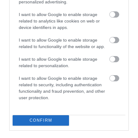
personalized advertising.
angol „coach” szó a magyar „kocsi” kifejezésből
ered, amely
Kocs
település egykor híres, gyors és
I want to allow Google to enable storage
kényelmes járműveire vezethető vissza.
related to analytics like cookies on web or
device identifiers in apps.
I want to allow Google to enable storage
related to functionality of the website or app.
I want to allow Google to enable storage
related to personalization.
I want to allow Google to enable storage
related to security, including authentication
functionality and fraud prevention, and other
user protection.
CONFIRM