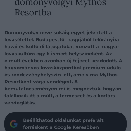
domonyvölgyi Mythos
Resortba
Domonyvölgy neve sokáig egyet jelentett a
lovasélettel: Budapesttől nagyjából félórányira
hazai és külföldi látogatókat vonzott a magyar
lovaskultúra egyik ismert helyszíneként. Az
elmúlt években azonban új fejezet kezdődött. A
hagyományos lovasközpontból prémium üdülő-
és rendezvényhelyszín lett, amely ma Mythos
Resortként várja vendégeit. A
bemutatóeseményen mi is megnéztük, hogyan
találkozik itt a múlt, a természet és a kortárs
vendéglátás.
Beállíthatod oldalunkat preferált
forrásként a Google Keresőben