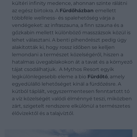
kültéri infinity medence, ahonnan szinte rálátni
az egész birtokra. A
Fürdőházban
emellett
többféle wellness- és spalehetőség várja a
vendégeket: az infraszauna, a finn szauna és a
gőzkabin mellett különböző masszázsok közül is
lehet választani. A benti pihenőrészt pedig úgy
alakították ki, hogy rossz időben se kelljen
lemondani a természet közelségéről, hiszen a
hatalmas üvegablakokon át a tavat és a környező
tájat csodálhatjuk.
A Mythos Resort egyik
legkülönlegesebb eleme a bio
Fürdőtó
, amely
egyedülálló lehetőséget kínál a fürdőzésre. A
kútból táplált, vegyszermentesen fenntartott tó
a víz közelségét valódi élménnyé teszi, miközben
zárt, szigetelt rendszere elkülönül a természetes
élővizektől és a talajvíztől.