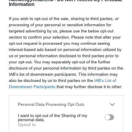
Information
panorámához jakuzzi és medence, valamint
karakteres belsőépítészeti megoldások és akár
privátséf-szolgáltatás is társul. A gazdasági udvar
If you wish to opt-out of the sale, sharing to third parties, or
processing of your personal or sensitive information for
közelében található
Mythos Udvarház
ezzel
targeted advertising by us, please use the below opt-out
szemben a vidéki hangulatot helyezi előtérbe. Öt
section to confirm your selection. Please note that after your
kétszemélyes hálószobája tíz vendég számára
opt-out request is processed you may continue seeing
biztosít kényelmet, miközben az istállók
interest-based ads based on personal information utilized by
közelsége, a pónilovagoltató és a
Falusi Udvar
us or personal information disclosed to third parties prior to
különleges hangulatot teremt.
your opt-out. You may separately opt-out of the further
disclosure of your personal information by third parties on the
IAB’s list of downstream participants. This information may
also be disclosed by us to third parties on the
IAB’s List of
Downstream Participants
that may further disclose it to other
A helyszín egyedi atmoszférájára és a
third parties.
hagyományok tiszteletére épülő
Please note that this website/app uses one or more Google
Personal Data Processing Opt Outs
belsőépítészeti koncepcióért Varró Zoltán
services and may gather and store information including but
belsőépítész-designer felelt. Munkái Koh
not limited to your visit or usage behaviour. You may click to
I want to opt-out of the Sharing of my
personal data.
Samuitól a Comói-tó partján át Kolumbiáig
grant or deny consent to Google and its third-party tags to
Opted In
számos nemzetközi helyszínen jelen
use your data for below specified purposes in below Google