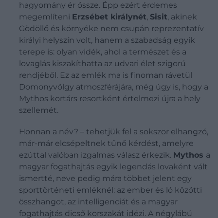
hagyomány ér össze. Épp ezért érdemes
megemlíteni
Erzsébet királynét
,
Sisit
, akinek
Gödöllő és környéke nem csupán reprezentatív
királyi helyszín volt, hanem a szabadság egyik
terepe is: olyan vidék, ahol a természet és a
lovaglás kiszakíthatta az udvari élet szigorú
rendjéből. Ez az emlék ma is finoman rávetül
Domonyvölgy atmoszférájára, még úgy is, hogy a
Mythos kortárs resortként értelmezi újra a hely
szellemét.
Honnan a név? – tehetjük fel a sokszor elhangzó,
már-már elcsépeltnek tűnő kérdést, amelyre
ezúttal valóban izgalmas válasz érkezik.
Mythos
a
magyar fogathajtás egyik legendás lovaként vált
ismertté, neve pedig mára többet jelent egy
sporttörténeti emléknél: az ember és ló közötti
összhangot, az intelligenciát és a magyar
fogathajtás dicső korszakát idézi. A négylábú