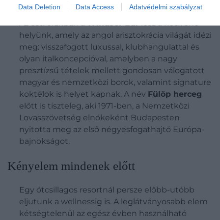
Fotó:
Mythos Resort
Data Deletion
Data Access
Adatvédelmi szabályzat
Az esti órákban a
Windsor Bár
lesz a kedvenc
helyünk, amely az angol arisztokrácia világát idézi
meg: visszafogott luxussal, klubhangulattal és
olyan italkoncepcióval, amelyben a nagy
presztízsű tételek mellett gondosan válogatott
magyar és nemzetközi borok, valamint signature
koktélok is helyet kapnak. A név
Fülöp herceg
előtt is tiszteleg, aki 1971-ben, a Nemzetközi
Lovasszövetség elnökeként Budapesten
nyitotta meg az első négyesfogathajtó Európa-
bajnokságot.
Kényelem mindenek előtt
Egy ötcsillagos resortnál persze előbb-utóbb
eljutunk a wellnessig is. A leglátványosabb elem
kétségtelenül az egész évben használható