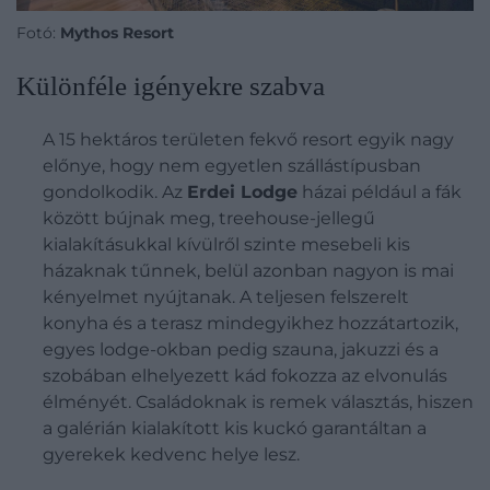
Fotó:
Mythos Resort
Különféle igényekre szabva
A 15 hektáros területen fekvő resort egyik nagy
előnye, hogy nem egyetlen szállástípusban
gondolkodik. Az
Erdei Lodge
házai például a fák
között bújnak meg, treehouse-jellegű
kialakításukkal kívülről szinte mesebeli kis
házaknak tűnnek, belül azonban nagyon is mai
kényelmet nyújtanak. A teljesen felszerelt
konyha és a terasz mindegyikhez hozzátartozik,
egyes lodge-okban pedig szauna, jakuzzi és a
szobában elhelyezett kád fokozza az elvonulás
élményét. Családoknak is remek választás, hiszen
a galérián kialakított kis kuckó garantáltan a
gyerekek kedvenc helye lesz.