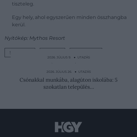
tiszteleg.
Egy hely, ahol egyszerűen minden összhangba
kerül.
Nyitókép: Mythos Resort
SZÁLLÁS
LUXUS
BELFÖLD
2026. JÚLIUS 9. ● UTAZÁS
5 szint, 15 rámpa, 8 irány: ezen a kínai
csomóponton a GPS…
2026. JÚLIUS 26. ● UTAZÁS
Csónakkal munkába, alagúton iskolába: 5
szokatlan település…